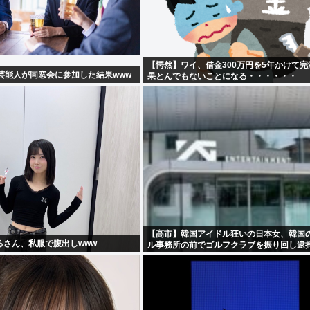
【愕然】ワイ、借金300万円を5年かけて
芸能人が同窓会に参加した結果www
果とんでもないことになる・・・・・・
【高市】韓国アイドル狂いの日本女、韓国
るさん、私服で腹出しwww
ル事務所の前でゴルフクラブを振り回し逮