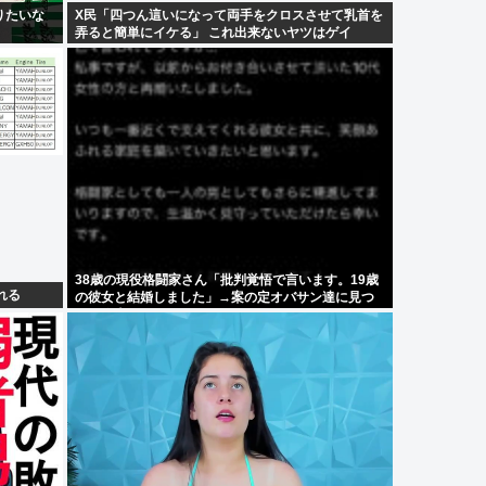
りたいな
X民「四つん這いになって両手をクロスさせて乳首を
弄ると簡単にイケる」 これ出来ないヤツはゲイ
38歳の現役格闘家さん「批判覚悟で言います。19歳
れる
の彼女と結婚しました」→案の定オバサン達に見つ
かり炎上