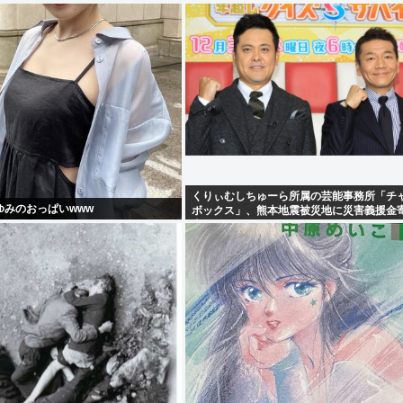
くりぃむしちゅーら所属の芸能事務所「チ
ゆみのおっぱいwww
ボックス」、熊本地震被災地に災害義援金
表