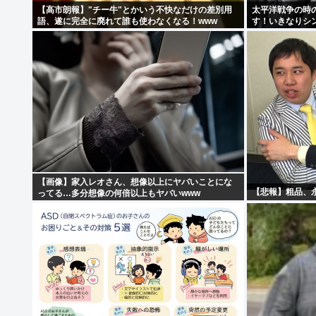
【高市朗報】"チー牛"とかいう不快なだけの差別用
太平洋戦争の時
語、遂に完全に廃れて誰も使わなくなる！www
す！いきなりシ
す！」
【画像】家入レオさん、想像以上にヤバいことにな
【悲報】粗品、
ってる…多分想像の何倍以上もヤバいwww