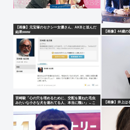
【画像】元宝塚のセクシー女優さん、AKBと並んだ
【画像】44歳の
結果www
宮崎駿「心の穴を埋めるために、交配を重ねた毛虫
【画像】井上は
みたいな小さな犬を連れてる人、本当に醜い」←こ
れどう思う？