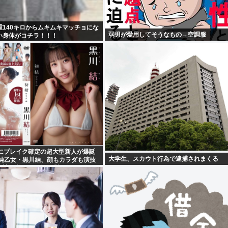
重140キロからムキムキマッチョにな
弱男が愛用してそうなもの→空調服
い身体がコチラ！！！
界にブレイク確定の超大型新人が爆誕
大学生、スカウト行為で逮捕されまくる
清純乙女・黒川結、顔もカラダも演技
ら絶賛の嵐！！処女作「初結」の動画
！