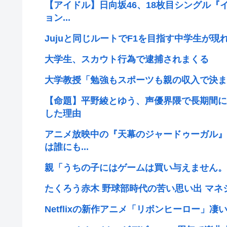
【アイドル】日向坂46、18枚目シングル『
ョン...
Jujuと同じルートでF1を目指す中学生が現
大学生、スカウト行為で逮捕されまくる
大学教授「勉強もスポーツも親の収入で決ま
【命題】平野綾とゆう、声優界隈で長期間に
した理由
アニメ放映中の『天幕のジャードゥーガル』
は誰にも...
親「うちの子にはゲームは買い与えません。
たくろう赤木 野球部時代の苦い思い出 マ
Netflixの新作アニメ「リボンヒーロー」