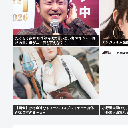
たくろう赤木 野球部時代の苦い思い出 マネジャー降
アンジュルム後
格の日に母が…「何も言えなくて」
【画像】ほぼ全裸なドスケベコスプレイヤーの身体
小野田大臣(35
がエロすぎるｗｗｗ
「外国人政策ち