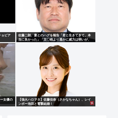
チョビア
佐藤二朗、妻とのハグを報告「君と生きてきて、本
当に良かった」「文〇砲より遥かに威力は弱いが、
僕のノロケ砲をお見舞いする」
シー女優の
【強火ハロヲタ】佐藤佳奈（さかなちゃん）、レイ
ンボー池田と電撃結婚！