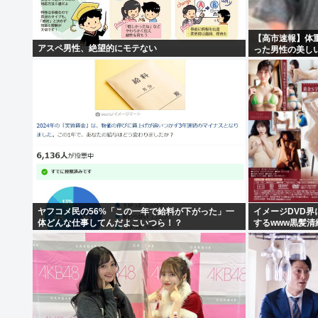
【高市速報】体
アスペ男性、絶望的にモテない
った男性の美し
ヤフコメ民の56%「この一年で給料が下がった」一
イメージDVD
体どんな仕事してんだよこいつら！？
するwww黒髪
もIVファンか
＆画像まとめ！