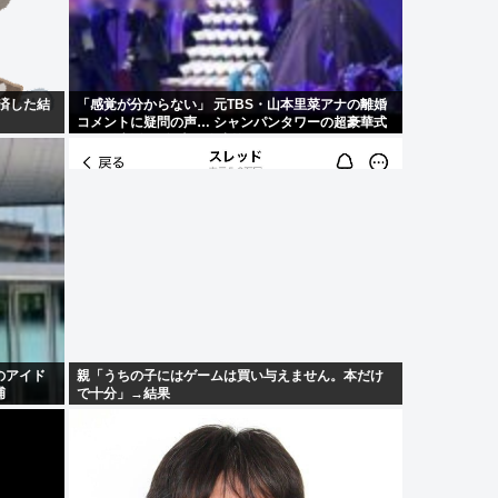
完済した結
「感覚が分からない」 元TBS・山本里菜アナの離婚
コメントに疑問の声… シャンパンタワーの超豪華式
も結婚生活は4年半で終止符
のアイド
親「うちの子にはゲームは買い与えません。本だけ
捕
で十分」→結果