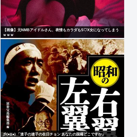
【画像】元NMBアイドルさん、表情もカラダもS♡X女になってしまう
ｗｗｗ
彡(●)(●) 「迷子の迷子の在日チョン あなたの国籍どこですか」