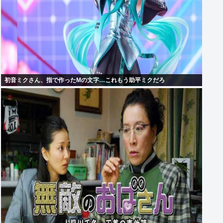
初音ミクさん、指で作ったMの文字…これもう助平ミクだろ