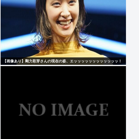
【画像あり】剛力彩芽さんの現在の姿、エッッッッッッッッッッッッ！