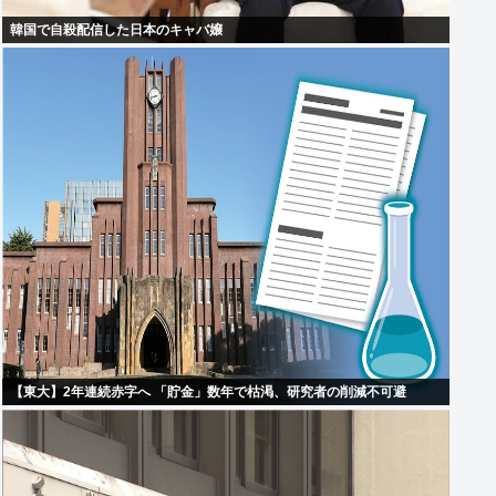
韓国で自殺配信した日本のキャバ嬢
【東大】2年連続赤字へ 「貯金」数年で枯渇、研究者の削減不可避