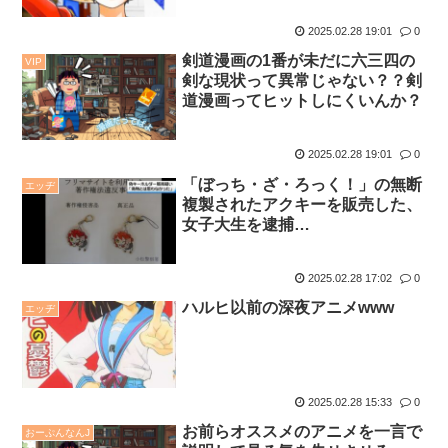
2025.02.28 19:01
0
剣道漫画の1番が未だに六三四の
VIP
剣な現状って異常じゃない？？剣
道漫画ってヒットしにくいんか？
2025.02.28 19:01
0
「ぼっち・ざ・ろっく！」の無断
エッヂ
複製されたアクキーを販売した、
女子大生を逮捕…
2025.02.28 17:02
0
ハルヒ以前の深夜アニメwww
エッヂ
2025.02.28 15:33
0
お前らオススメのアニメを一言で
おーぷんなんJ