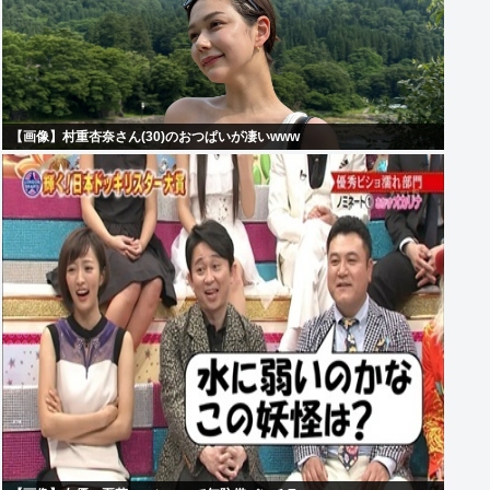
【画像】村重杏奈さん(30)のおつぱいが凄いwww