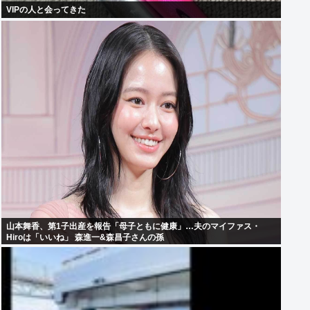
VIPの人と会ってきた
山本舞香、第1子出産を報告「母子ともに健康」…夫のマイファス・
Hiroは「いいね」 森進一&森昌子さんの孫