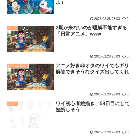
よ」
2025.02.28 23:03
0
2期が来ないのが理解不能すぎる
エッヂ
「日常アニメ」www
2025.02.28 23:03
0
アニメ好き非オタのワイでもギリ
おーぷんなんJ
解答できそうなクイズ出してくれ
2025.02.28 22:03
0
ワイ初心者絵描き、58日目にして
エッヂ
挫折しそう
2025.02.28 22:03
0