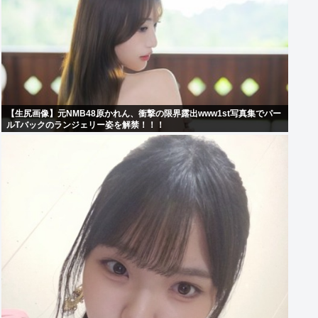
【生尻画像】元NMB48原かれん、衝撃の限界露出www1st写真集でパー
ルTバックのランジェリー姿を解禁！！！