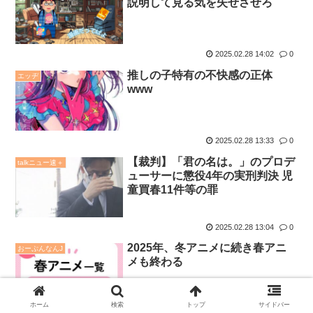
説明して見る気を失せさせろ
2025.02.28 14:02
0
推しの子特有の不快感の正体
エッヂ
www
2025.02.28 13:33
0
【裁判】「君の名は。」のプロデ
talkニュー速＋
ューサーに懲役4年の実刑判決 児
童買春11件等の罪
2025.02.28 13:04
0
2025年、冬アニメに続き春アニ
おーぷんなんJ
メも終わる
ホーム
検索
トップ
サイドバー