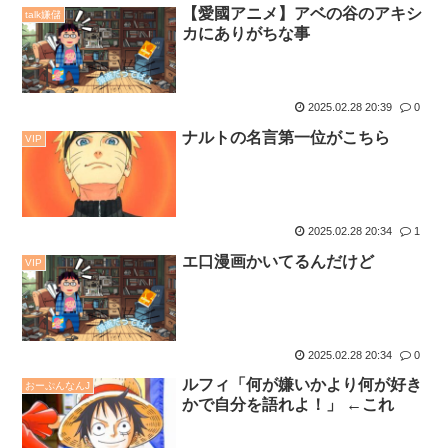
【愛國アニメ】アベの谷のアキシ
talk嫌儲
カにありがちな事
2025.02.28 20:39
0
ナルトの名言第一位がこちら
VIP
2025.02.28 20:34
1
エ口漫画かいてるんだけど
VIP
2025.02.28 20:34
0
ルフィ「何が嫌いかより何が好き
おーぷんなんJ
かで自分を語れよ！」 ←これ