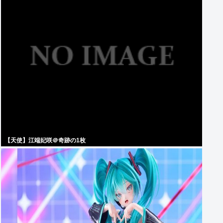
【天使】江端妃咲＠奇跡の1枚