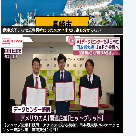
原爆投下、なぜ広島長崎だったのか？未だに誰も分からない
【ジャップ悲報】秋田、アチアチになる模様…日本最大級のAIデータセ
ンター建設決定！整備費は2兆円！