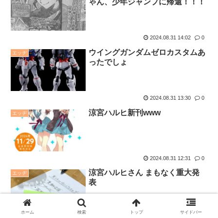
ゃん、少年ジャンプに帰還！！！
2024.08.31 14:02
0
ウイングガンダムゼロカスタムあ
エッヂ
ったでしょ
2024.08.31 13:30
0
涼宮ハルヒ新刊www
エッヂ
2024.08.31 12:31
0
涼宮ハルヒさん まもなく重大発
エッヂ
表
ホーム
検索
トップ
サイドバー