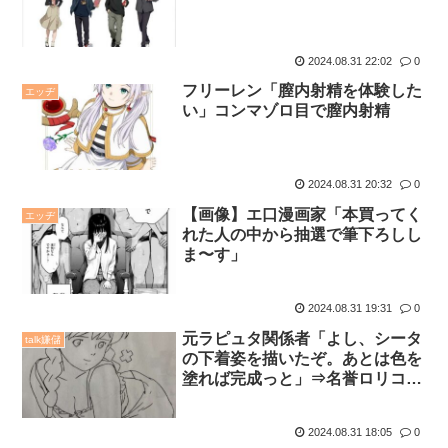
2024.08.31 22:02
0
フリーレン「膣内射精を体験した
エッヂ
い」コンマゾロ目で膣内射精
2024.08.31 20:32
0
【画像】エ口漫画家「本買ってく
エッヂ
れた人の中から抽選で筆下ろしし
ま〜す」
2024.08.31 19:31
0
元ラピュタ関係者「よし、シータ
talk嫌儲
の下着姿を描いたぞ。あとは色を
塗れば完成っと」⇒名誉ロリコン
の宮崎駿にボツにされる
2024.08.31 18:05
0