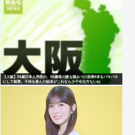
【大阪】58歳日本人男性の、80歳母の腹を踏みつけ肋骨8本をバキバキ
にして殺害。子供を産んだ結末がこれなら少子化仕方ないね