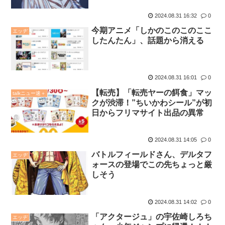
2024.08.31 16:32
0
今期アニメ「しかのこのこのここ
エッヂ
したんたん」、話題から消える
2024.08.31 16:01
0
【転売】「転売ヤーの餌食」マッ
talkニュー速＋
クが渋滞！”ちいかわシール”が初
日からフリマサイト出品の異常
2024.08.31 14:05
0
バトルフィールドさん、デルタフ
エッヂ
ォースの登場でこの先ちょっと厳
しそう
2024.08.31 14:02
0
「アクタージュ」の宇佐崎しろち
エッヂ