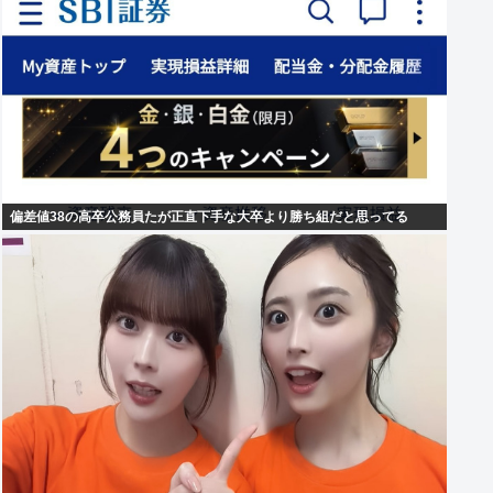
偏差値38の高卒公務員たが正直下手な大卒より勝ち組だと思ってる