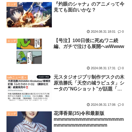
『灼眼のシャナ』のアニメって今
エッヂ
見ても面白いかな？
2024.08.31 18:01
0
【号泣】100日後に死ぬワニ続
エッヂ
編、ガチで泣ける展開へwWwww
2024.08.31 17:31
0
元スタジオジブリ制作デスクの木
talkニュー速＋
原浩勝氏「天空の城ラピュタ」シ
ータの”NGショット”が話題「衝
撃です」
2024.08.31 17:06
0
花澤香菜(35)令和最新版
エッヂ
mmmmmmmmmmmmmmmmm
mmmmmmmmmmmmm