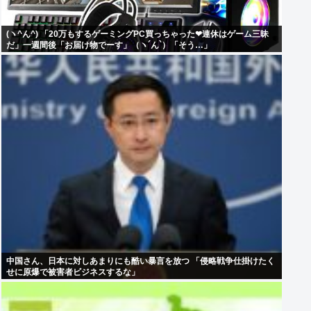
(ヽ^ん^) 「20万もするゲーミングPC買っちゃった❤連休はゲーム三昧
だ」一週間後「お届け物でーす」（ヽ´ん`）「そう…」
中国さん、日本に対しあまりにも酷い暴言を放つ 「侵略戦争仕掛けたく
せに原爆で被害者ビジネスするな」