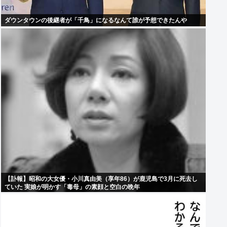
ダウンタウンの後継者が「千鳥」になるなんて誰が予想できたんや
【訃報】昭和の大女優・小川真由美（享年86）が鹿児島で3月に死去し
ていた 実娘が明かす「毒母」の素顔と空白の晩年