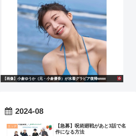
【画像】小倉ゆうか（元・小倉優香）が水着グラビア復帰www
2024-08
【急募】呪術廻戦があと3話で名
エッヂ
作になる方法