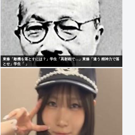
東條「敵機を落とすには？」学生「高射砲で…」東條「違う 精神力で落
とせ」学生「 」