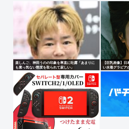
楽しんご、神田うのの印象を率直に吐露「あまりに
【巨乳画像】日
も素っ気ない態度を取られて寂しい」
い水着グラビア