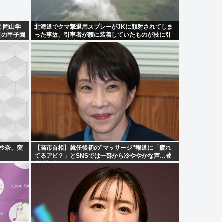
北 岡山学
北海道でクマ撃退用スプレーがJKに顔射されてしま
夏の甲子園
った事故、引率者が腰に装着していたものが枝に引
っかかり誤噴射と判明
崎怜奈、突
【高市首相】就任後初の”マッサージ”報道に「疲れ
てるアピ？」とSNSでは一部から冷ややかな声…被
災地視察”PV動画”から続く不信