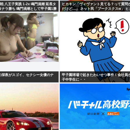
 八王子実践 1-2x 鳴門渦潮 延長タ
ヒカキン「ヴィヴァント見てる？って質問
ヨナラ勝ち 鳴門渦潮として甲子園1勝
だけど…」 ネット民「プークスクスw」 ヒ
「…！？」
の深夜がスゴイ、セクシー女優のナ
甲子園球場で起きたわいせつ事件！会社員が
子中学生に・・