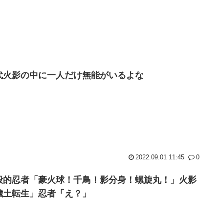
代火影の中に一人だけ無能がいるよな
2022.09.01 11:45
0
般的忍者「豪火球！千鳥！影分身！螺旋丸！」火影
穢土転生」忍者「え？」