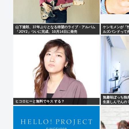
山下達郎、37年ぶりとなる待望のライブ・アルバム
ケンモメンが「
「JOY2」ついに完成、10月14日に発売
ルズバンドって
無趣味ぼっち独
ヒコロヒーと無料でキス する？
生楽しんでんの