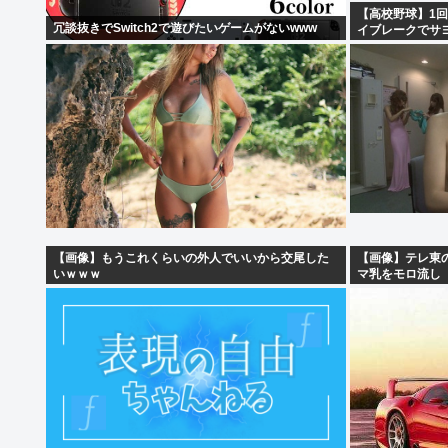
【高校野球】1回戦
冗談抜きでSwitch2で遊びたいゲームがないwww
イブレークでサ
【画像】もうこれくらいの外人でいいから交尾した
【画像】テレ東
いｗｗｗ
マ乳をモロ流し