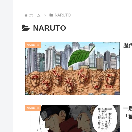
ホーム
NARUTO
NARUTO
歴
NARUTO
一
NARUTO
「