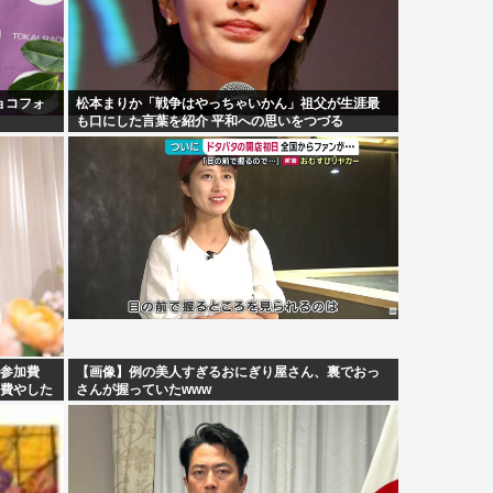
ョコフォ
松本まりか「戦争はやっちゃいかん」祖父が生涯最
も口にした言葉を紹介 平和への思いをつづる
で参加費
【画像】例の美人すぎるおにぎり屋さん、裏でおっ
円費やした
さんが握っていたwww