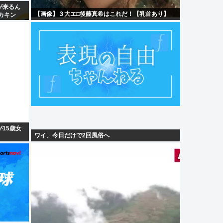
が来るん
【画像】３大エ□後藤真希はこれだ！【乳首あり】
カキン
15歳女
ワイ、今日だけで2回風俗へ