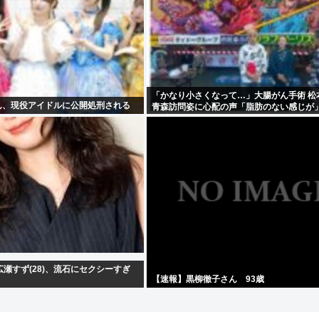
「かなり小さくなって…」大腸がん手術 松
さん、現役アイドルに公開処刑される
青森訪問姿に心配の声「脂肪のない感じが
せずに」
瀬すず(28)、流石にセクシーすぎ
【速報】黒柳徹子さん 93歳