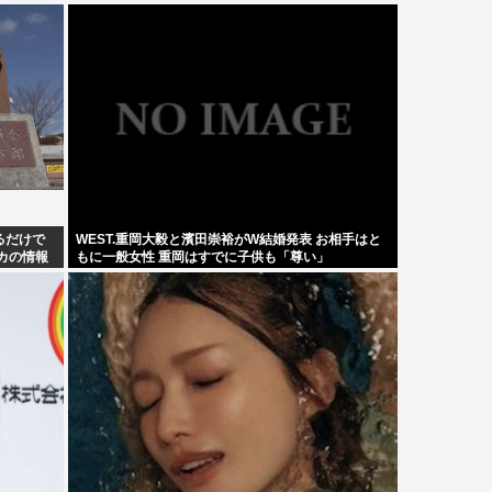
るだけで
WEST.重岡大毅と濱田崇裕がW結婚発表 お相手はと
カの情報
もに一般女性 重岡はすでに子供も「尊い」