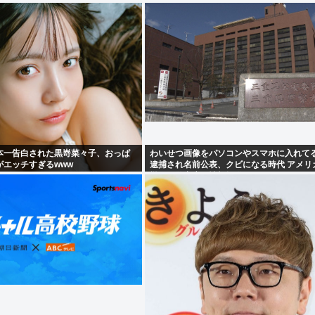
本一告白された黒嵜菜々子、おっぱ
わいせつ画像をパソコンやスマホに入れて
がエッチすぎるwww
逮捕され名前公表、クビになる時代 アメリ
機関が警察庁に情報提供