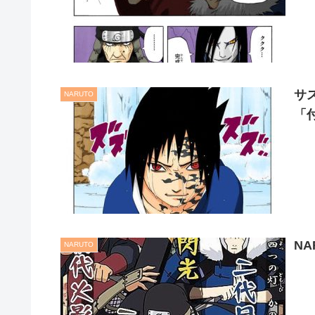
サ
NARUTO
「
N
NARUTO