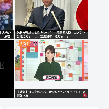
本人志の
米兵が沖縄の女性をレ●プ！小泉防衛大臣「コメント
」「無理
は控える」ニュー速愛国者「辺野古！」
【悲報】浜辺美波さん、かなりヤバそう････！！ (※
画像あり)