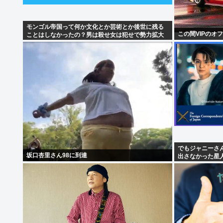
モンゴル帝国って何か文化とか芸術とか後世に残る
この間VIPのオ
ことはしなかったの？男は殺せ女は犯せで勢力拡大
しただけ？
でもジャニーさ
坂口杏里さん98に到達
出さなかった星