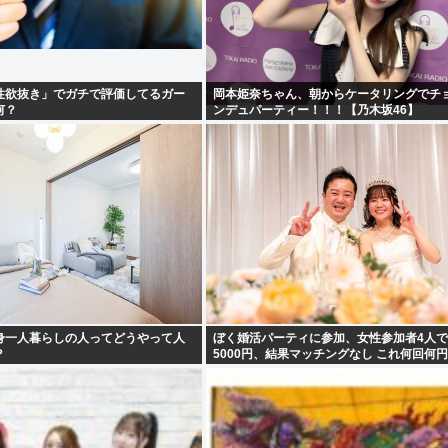
性欲抜き」でガチで評価してるガー
岡本姫奈ちゃん、朝からケータリングでチ
何？
ンデュパーティー！！！【乃木坂46】
身一人暮らしの人ってどうやって人
ぼく婚活パーティに参加、女性参加者4人
？
5000円、結果マッチングなし これ何回何
ら結婚できるんだろう…