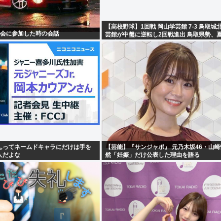
【高校野球】1回戦 岡山学芸館 7-3 鳥取城
フ会に参加した時の会話
芸館が中盤に逆転し2回戦進出 鳥取県勢、
11連敗
んってネームドキャラにだけは手を
【芸能】『サンジャポ』 元乃木坂46・山
人だよな
然「妊娠」だけ公表した理由を語る