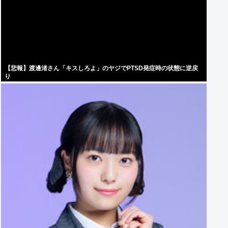
【悲報】渡邊渚さん「キスしろよ」のヤジでPTSD発症時の状態に逆戻
り