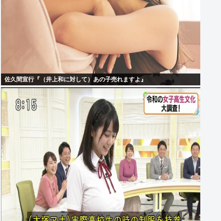
佐久間宣行『（井上和に対して）あの子売れますよ』