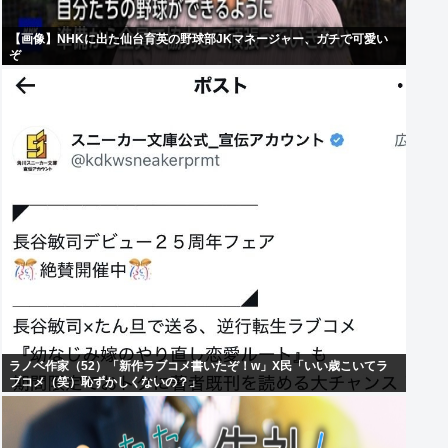
【画像】NHKに出た仙台育英の野球部JKマネージャー、ガチで可愛い
ぞ
ラノベ作家（52）「新作ラブコメ書いたぞ！w」X民「いい歳こいてラ
ブコメ（笑）恥ずかしくないの？」