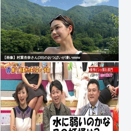
【画像】村重杏奈さん(30)のおつぱいが凄いwww