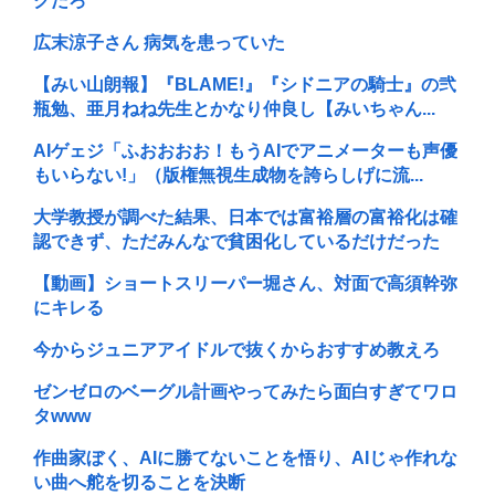
クだろ
広末涼子さん 病気を患っていた
【みい山朗報】『BLAME!』『シドニアの騎士』の弐
瓶勉、亜月ねね先生とかなり仲良し【みいちゃん...
AIゲェジ「ふおおおお！もうAIでアニメーターも声優
もいらない!」（版権無視生成物を誇らしげに流...
大学教授が調べた結果、日本では富裕層の富裕化は確
認できず、ただみんなで貧困化しているだけだった
【動画】ショートスリーパー堀さん、対面で高須幹弥
にキレる
今からジュニアアイドルで抜くからおすすめ教えろ
ゼンゼロのベーグル計画やってみたら面白すぎてワロ
タwww
作曲家ぼく、AIに勝てないことを悟り、AIじゃ作れな
い曲へ舵を切ることを決断