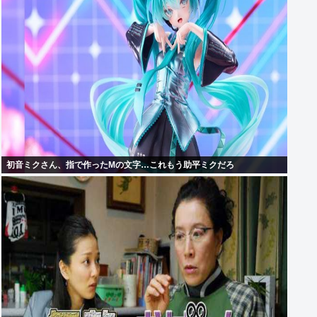
初音ミクさん、指で作ったMの文字…これもう助平ミクだろ