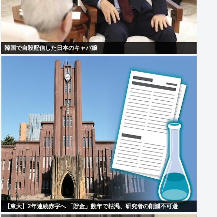
韓国で自殺配信した日本のキャバ嬢
【東大】2年連続赤字へ 「貯金」数年で枯渇、研究者の削減不可避