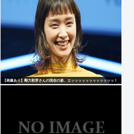
【画像あり】剛力彩芽さんの現在の姿、エッッッッッッッッッッッッ！