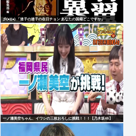
彡(●)(●) 「迷子の迷子の在日チョン あなたの国籍どこですか」
一ノ瀬美空ちゃん、イワシの三枚おろしに挑戦！！！【乃木坂46】