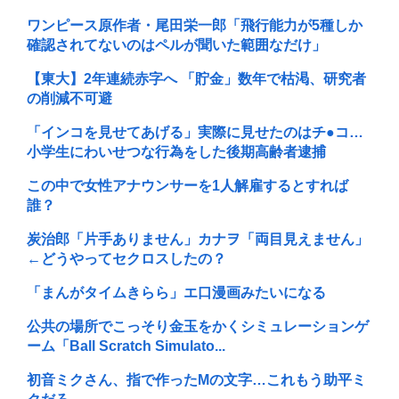
ワンピース原作者・尾田栄一郎「飛行能力が5種しか
確認されてないのはペルが聞いた範囲なだけ」
【東大】2年連続赤字へ 「貯金」数年で枯渇、研究者
の削減不可避
「インコを見せてあげる」実際に見せたのはチ●コ…
小学生にわいせつな行為をした後期高齢者逮捕
この中で女性アナウンサーを1人解雇するとすれば
誰？
炭治郎「片手ありません」カナヲ「両目見えません」
←どうやってセクロスしたの？
「まんがタイムきらら」エ口漫画みたいになる
公共の場所でこっそり金玉をかくシミュレーションゲ
ーム「Ball Scratch Simulato...
初音ミクさん、指で作ったMの文字…これもう助平ミ