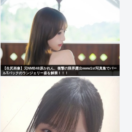
【生尻画像】元NMB48原かれん、衝撃の限界露出www1st写真集でパー
ルTバックのランジェリー姿を解禁！！！