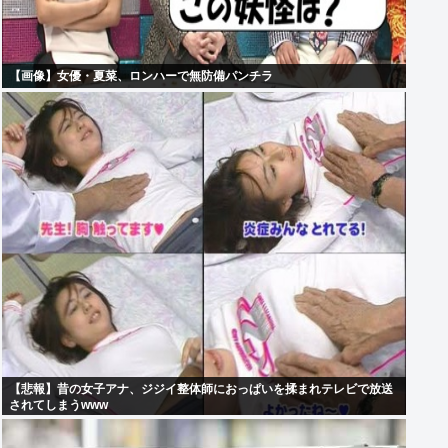
【画像】女優・夏菜、ロンハーで無防備パンチラ
【悲報】昔の女子アナ、ジジイ整体師におっぱいを揉まれテレビで放送
されてしまうwww