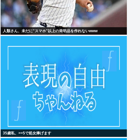
人類さん、未だに"スマホ"以上の発明品を作れないwww
35歳私、>>5で処女捧げます