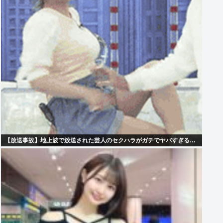
【放送事故】地上波で放送された芸人のセクハラがガチでヤバすぎる…