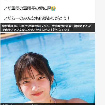
学歴煽りYouTuberの wakatteTVさん、大学教授に正論で論破されたの
で信者ファンネルに冷笑させるしかなす術がなくなる