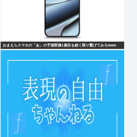
おまえらスマホの「あ」の予測変換1個目を続く限り繋げてみろwww