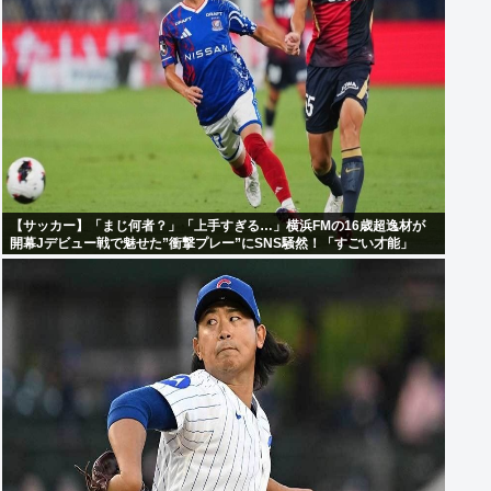
【サッカー】「まじ何者？」「上手すぎる…」横浜FMの16歳超逸材が
開幕Jデビュー戦で魅せた”衝撃プレー”にSNS騒然！「すごい才能」