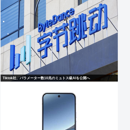
Tiktok社、パラメーター数10兆のミュトス級AIを公開へ