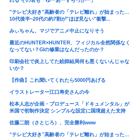
れる その名も「ゆーあーすらっがー」
"テレビ大好き"高齢者の「テレビ離れ」が始まった…
10代後半~20代の約7割が"ほぼ見ない"衝撃...
みぃちゃん、マジでアニメ中止になりそう
最近のHUNTER×HUNTER、フィジカル全然関係なく
なってない？GIの修業はなんだったのか？
印刷会社で炎上してた絵師結局何も悪くないんじゃな
いか？
【作曲】これ聞いてくれたら5000円あげる
イラストレーター江口寿史さんの今
松本人志が企画・プロデュース「ドキュメンタル」が
米国で初制作決定 シンプルな設定に国境超えた支持
佐藤二朗（さとじろ）、完全勝利www
“テレビ大好き”高齢者の「テレビ離れ」が始まった…