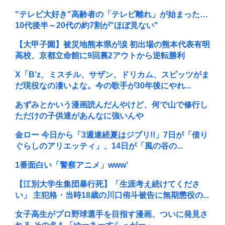
"テレビ大好き"高齢者の「テレビ離れ」が始まった…
10代後半～20代の約7割が"ほぼ見ない"
【大甲子園】被災地熊本県が涙 初出場の熊本代表有明
高校、京都立命館に9回裏2アウトから逆転勝利
X「B’z、ミスチル、サザン、ドリカム、スピッツがま
だ現役なの凄いよな。今の歌手が30年後にやれ...
あずみとかいう漫画読んだんやけど、何で山で修行し
ただけの子供達があんなに強いんや
金ロー 今日から「3週連続夏はジブリ!!」7日が「借り
ぐらしのアリエッティ」、14日が「風の谷の...
1番面白い「警察アニメ」www’
【江別大学生集団暴行死】「生涯考え続けてくださ
い」 主犯格・当時18歳の川口侑斗被告に無期懲役の...
女子高生がプロ野球選手を目指す漫画、ついに発見さ