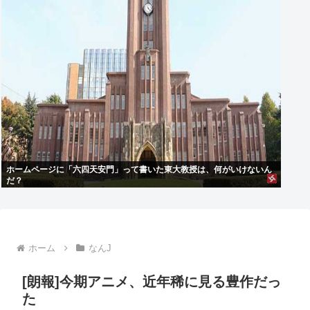
ホームページに「六四天安門」って書いた東大教授は、何がいけないん
だ？
ホーム
なんJ
[朗報]今期アニメ、近年稀に見る豊作だっ
た