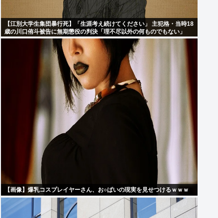
【江別大学生集団暴行死】「生涯考え続けてください」 主犯格・当時18
歳の川口侑斗被告に無期懲役の判決「理不尽以外の何ものでもない」
【画像】爆乳コスプレイヤーさん、お○ぱいの現実を見せつけるｗｗｗ