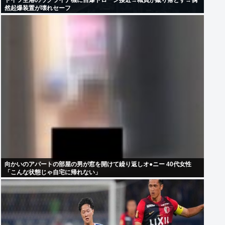
ドイツ空港のウクライナ機に自爆ドローン接近→職員が蹴り落とす→偶
然起爆装置が壊れセーフ
向かいのアパートの部屋の男が窓を開けて繰り返しオ●ニー 40代女性
「こんな状態じゃ自宅に帰れない」