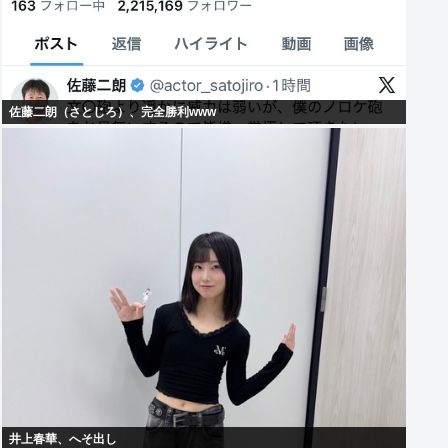
佐藤二朗（さとじろ）、完全勝利www
井上春華、へそ出し