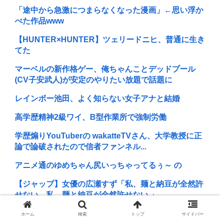
「途中から急激につまらなくなった漫画」←思い浮か
べた作品www
【HUNTER×HUNTER】ツェリードニヒ、普通に生き
てた
マーベルの新作格ゲー、俺ちゃんことデッドプール
(CV子安武人)が安定のやりたい放題で話題に
レインボー池田、よく知らない女子アナと結婚
高学歴精神2級ワイ、B型作業所で強制労働
学歴煽りYouTuberの wakatteTVさん、大学教授に正
論で論破されたので信者ファンネル...
アニメ通のゆめちゃん尻いっちゃってるぅ～ の
【ジャップ】女優の広瀬すず「私、麺と納豆が全然許
せない。私、麺と納豆が全然許せない 」
北斗晶、北海道大学生暴行死で無期懲役判決に 「若年
ホーム
検索
トップ
サイドバー