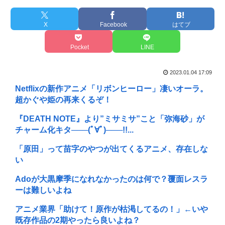
X
Facebook
はてブ
Pocket
LINE
2023.01.04 17:09
Netflixの新作アニメ「リボンヒーロー」凄いオーラ。
超かぐや姫の再来くるぞ！
『DEATH NOTE』より”ミサミサ”こと「弥海砂」が
チャーム化キタ───(ﾟ∀ﾟ)───!!...
「原田」って苗字のやつが出てくるアニメ、存在しな
い
Adoが大黒摩季になれなかったのは何で？覆面レスラ
ーは難しいよね
アニメ業界「助けて！原作が枯渇してるの！」←いや
既存作品の2期やったら良いよね？