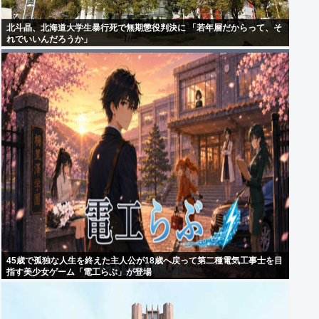
北斗晶、北海道大学生暴行死で無期懲役判決に 「若年層だからって、そ
れでいいんだろうか」
45歳で孤独な人生を終えた主人公が18歳へ戻って第二種電気工事士を目
指す美少女ゲーム「電工らぶ」が登場