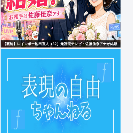
【芸能】レインボー池田直人（32）元読売テレビ・佐藤佳奈アナが結婚