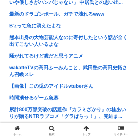
いや優しさがハンパじゃない」 中居氏との思い出...
最新のドラゴンボール、ガチで壊れるwww
B’zって急に消えたよな
熊本出身の大物芸能人なのに寄付したという話が全く
出てこない人いるよな
騒がれてるけど糞だと思うアニメ
wakatteTVの高田ふーみんこと、武田塾の高田史拓さ
ん召喚スレ
【画像】この兎のアイドルvtuberさん
時間潰せるゲーム急募
累計800万部突破の話題作『カラミざかり』の桂あい
りが贈るNTRラブコメ「グラぱらっ！」、完結ま...
美味しんぼってなんで銀座に住んでたり勤めてたりし
てる奴が「農薬」否定してんの？
ホーム
検索
トップ
サイドバー