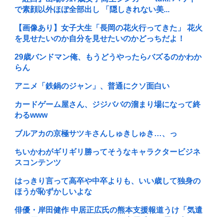
で素顔以外ほぼ全部出し 「隠しきれない美...
【画像あり】女子大生「長岡の花火行ってきた」 花火
を見せたいのか自分を見せたいのかどっちだよ！
29歳バンドマン俺、もうどうやったらバズるのかわか
らん
アニメ「鉄鍋のジャン」、普通にクソ面白い
カードゲーム屋さん、ジジババの溜まり場になって終
わるwww
ブルアカの京極サツキさんしゅきしゅき…、っ
ちいかわがギリギリ勝ってそうなキャラクタービジネ
スコンテンツ
はっきり言って高卒や中卒よりも、いい歳して独身の
ほうが恥ずかしいよな
俳優・岸田健作 中居正広氏の熊本支援報道うけ「気遣