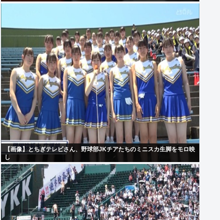
【画像】とちぎテレビさん、野球部JKチアたちのミニスカ生脚をモロ映
し