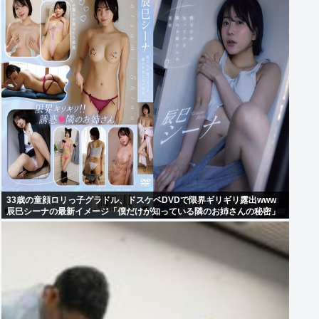
33歳の童顔ロリっ子グラドル、ドスケベDVDで限界ギリギリ露出www
辰巳シーナの最新イメージ「僕だけが知っている隣のお姉さんの秘密」
の動画＆画像まとめ！