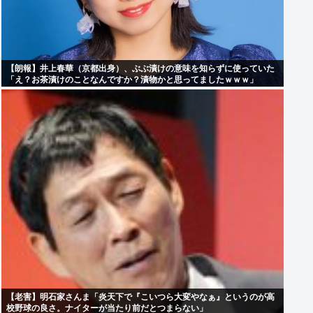
【朗報】井上春華（京都出身）、ぶぶ漬けの意味を知らずに使っていた
「え？お茶漬けのことなんですか？漬物かと思ってましたｗｗｗ」
【老害】明石家さんま「炎天下で『こいつら大変やなぁ』というのが高
校野球の良さ。ナイターが当たり前だとつまらない」