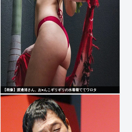
【画像】渡邊渚さん、お●んこギリギリの水着着ててワロタ