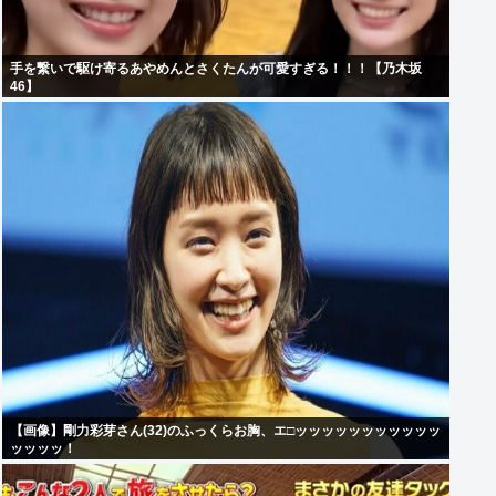
手を繋いで駆け寄るあやめんとさくたんが可愛すぎる！！！【乃木坂
46】
【画像】剛力彩芽さん(32)のふっくらお胸、エ□ッッッッッッッッッッッ
ッッッッ！