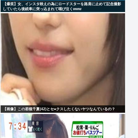
【爆笑】女、インスタ映えの為にロードスターを路肩に止めて記念撮影
していたら後続車に突っ込まれて咽び泣くwww
【画像】この若槻千夏(42)とセ●クスしたくないヤツなんているの？