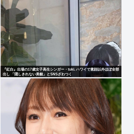
『紅白』出場の17歳女子高生シンガー・tuki. ハワイで素顔以外ほぼ全部
出し 「隠しきれない美貌」とSNSざわつく