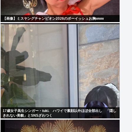
【画像】ミスヤングチャンピオン2026のボーイッシュお胸www
17歳女子高生シンガー・tuki. ハワイで素顔以外ほぼ全部出し 「隠し
きれない美貌」とSNSざわつく