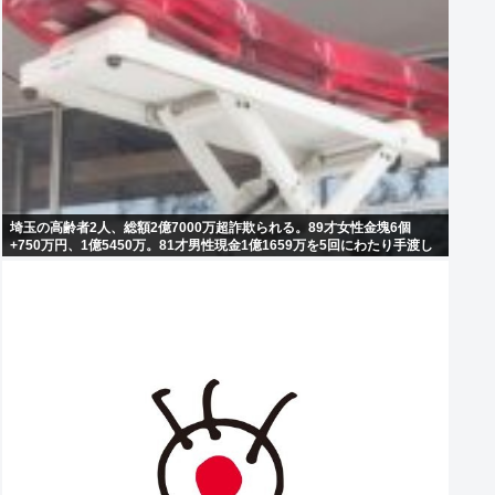
埼玉の高齢者2人、総額2億7000万超詐欺られる。89才女性金塊6個
+750万円、1億5450万。81才男性現金1億1659万を5回にわたり手渡し