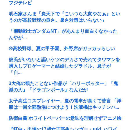
フジテレビ
明石家さんま「炎天下で『こいつら大変やなぁ』とい
うのが高校野球の良さ。暑さ対策はいらない」
「機動戦士ガンダムNT」があんまり面白くなかった
んやが…
⚾高校野球、夏の甲子園、外野席がガラガラらしい
彼氏がいないと謳いケツのデカさで売れてタワマンを
購入しプロゲーマーと結婚したグラドル、息子が
「自...
3大俺の観たことない作品が「ハリーポッター」「鬼
滅の刃」「ドラゴンボール」なんだが
女子高生コスプレイヤー、夏の電車が臭くて苦言 「洋
服は一回全部熱湯につけよう！洗濯機はキッチンハ...
防衛白書 ホワイトペーパーの意味を理解せずアニメ絵
『紅白』出場の17歳女子高生シンガー・tuki. ハワイ