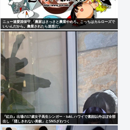
ニュー速愛国保守 「農家はさっさと農業やめろ。こっちはカルローズで
いいんだから。農業されたら迷惑だ」
『紅白』出場の17歳女子高生シンガー・tuki. ハワイで素顔以外ほぼ全部
出し 「隠しきれない美貌」とSNSざわつく