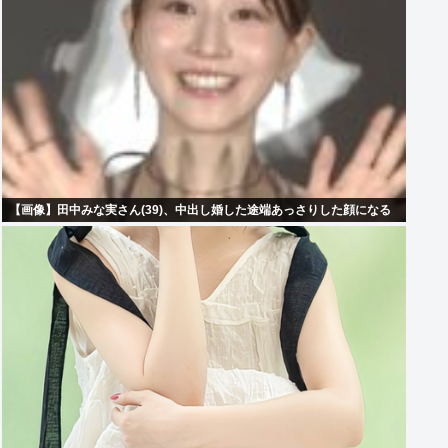
【画像】田中みな実さん(39)、中出し婚した途端あっさりした顔になる