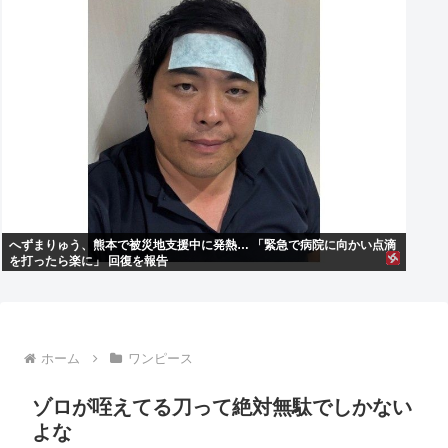
へずまりゅう、熊本で被災地支援中に発熱… 「緊急で病院に向かい点滴
を打ったら楽に」 回復を報告
ホーム
ワンピース
ゾロが咥えてる刀って絶対無駄でしかない
よな