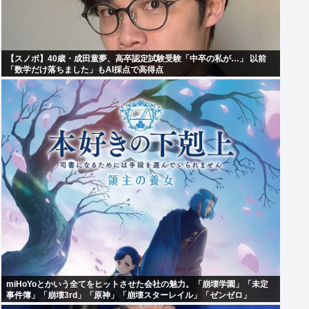
【スノボ】40歳・成田童夢、高卒認定試験受験「中卒の私が…」 以前
「数学だけ落ちました」もAI採点で高得点
miHoYoとかいう全てをヒットさせた会社の魅力。「崩壊学園」「未定
事件簿」「崩壊3rd」「原神」「崩壊スターレイル」「ゼンゼロ」