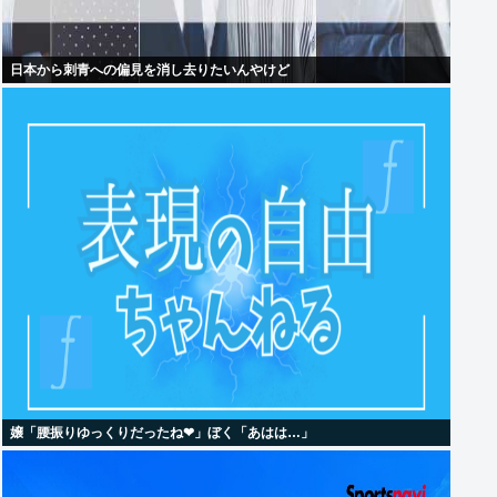
日本から刺青への偏見を消し去りたいんやけど
嬢「腰振りゆっくりだったね❤」ぼく「あはは…」