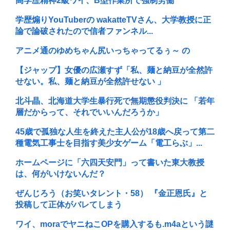
高学歴精神2級ワイ、B型作業所で強制労働
学歴煽りYouTuberの wakatteTVさん、大学教授に正
論で論破されたので信者ファンネル...
アニメ通のゆめちゃん尻いっちゃってるぅ～ の
【ジャップ】女優の広瀬すず「私、麺と納豆が全然許
せない。私、麺と納豆が全然許せない 」
北斗晶、北海道大学生暴行死で無期懲役判決に 「若年
層だからって、それでいいんだろうか」
45歳で孤独な人生を終えた主人公が18歳へ戻って第二
種電気工事士を目指す美少女ゲーム「電工らぶ」...
ホームページに「六四天安門」って書いた東大教授
は、何がいけないんだ？
ぜんじろう（お笑いタレント・58） 『金正恩氏』と
投稿して正体がバレてしまう
ワイ、moraでヤニねこOPを購入するも.m4aという謎