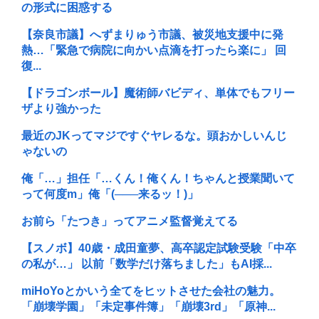
の形式に困惑する
【奈良市議】へずまりゅう市議、被災地支援中に発
熱…「緊急で病院に向かい点滴を打ったら楽に」 回
復...
【ドラゴンボール】魔術師バビディ、単体でもフリー
ザより強かった
最近のJKってマジですぐヤレるな。頭おかしいんじ
ゃないの
俺「…」担任「…くん！俺くん！ちゃんと授業聞いて
って何度m」俺「(───来るッ！)」
お前ら「たつき」ってアニメ監督覚えてる
【スノボ】40歳・成田童夢、高卒認定試験受験「中卒
の私が…」 以前「数学だけ落ちました」もAI採...
miHoYoとかいう全てをヒットさせた会社の魅力。
「崩壊学園」「未定事件簿」「崩壊3rd」「原神...