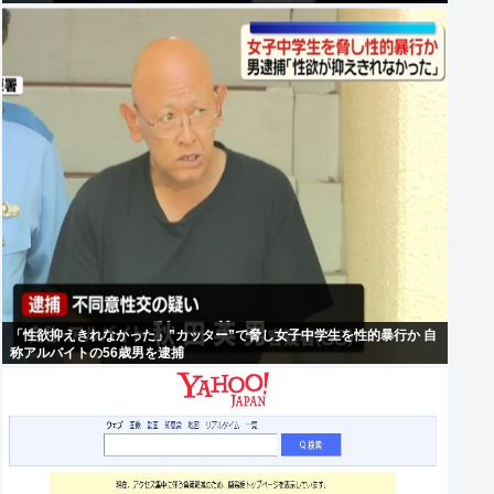
「性欲抑えきれなかった」”カッター”で脅し女子中学生を性的暴行か 自
称アルバイトの56歳男を逮捕