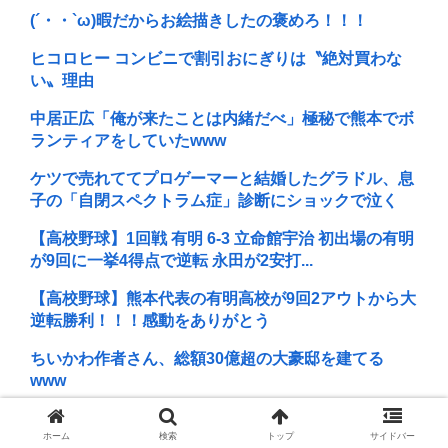
(´・・`ω)暇だからお絵描きしたの褒めろ！！！
ヒコロヒー コンビニで割引おにぎりは〝絶対買わな
い〟理由
中居正広「俺が来たことは内緒だべ」極秘で熊本でボ
ランティアをしていたwww
ケツで売れててプロゲーマーと結婚したグラドル、息
子の「自閉スペクトラム症」診断にショックで泣く
【高校野球】1回戦 有明 6-3 立命館宇治 初出場の有明
が9回に一挙4得点で逆転 永田が2安打...
【高校野球】熊本代表の有明高校が9回2アウトから大
逆転勝利！！！感動をありがとう
ちいかわ作者さん、総額30億超の大豪邸を建てる
www
「押井守」という、時かけとサマーウォーズの一発屋
ホーム
検索
トップ
サイドバー
のくせにやたらとイキってるアニメ映画監督いるで