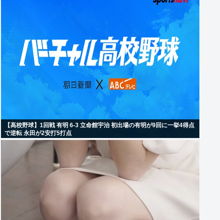
【高校野球】1回戦 有明 6-3 立命館宇治 初出場の有明が9回に一挙4得点
で逆転 永田が2安打5打点