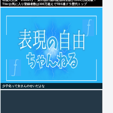
堺雅人主演『VIVANT』、第11話の無料配信再生数が1000万回突破！
TVerお気に入り登録者数は300万超えでTBS連ドラ歴代トップ
少子化って女さんのせいだよな