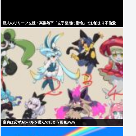
巨人のリリーフ左腕・高梨雄平「左手薬指に指輪」でお泊まり不倫愛
童貞は必ず3のパルを選んでしまう画像www