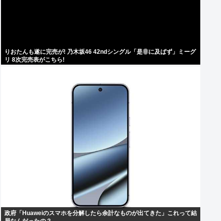
りおたんも遂に完売が! 乃木坂46 42ndシングル「是非に及ばず」ミーグ
リ 8次完売表がこちら!
政府「Huaweiのスマホを分解したら余計なものが出てきた」これって結