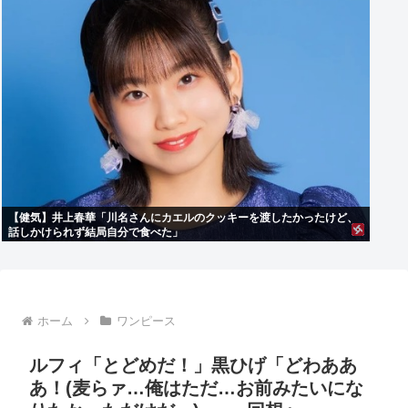
【健気】井上春華「川名さんにカエルのクッキーを渡したかったけど、
話しかけられず結局自分で食べた」
ホーム
ワンピース
ルフィ「とどめだ！」黒ひげ「どわああ
あ！(麦らァ…俺はただ…お前みたいにな