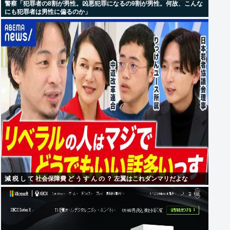
警察「犯罪者の8割が男性。凶悪犯罪になるの9割が男性。何故、こんな
にも犯罪者は男性に偏るのか」
減 税 し て 社会保障費 ど う す ん の ？ 左翼はこれダンマリだよな