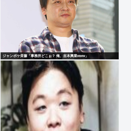
ジャンポケ斉藤「事務所どこぉ？ 俺、吉本興業www」