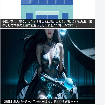
小原ブラス「若くいようとすることは悪いこと？」問いかけに私見「若
作りして20代の土俵で戦おうとし出すとクソ痛いヤツに…」
【画像】新人バーチャルYoutuberさん、ドエロすぎるｗｗｗ