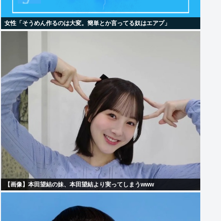
女性「そうめん作るのは大変。簡単とか言ってる奴はエアプ」
【画像】本田望結の妹、本田望結より実ってしまうwww