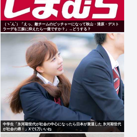
（ヽ´ん`）「えっ、敵チームのピッチャーになって秋山・清原・デスト
ラーデを三振に抑えたら一億ですか？」→どうする？
中学生「氷河期世代が社会の中心になったら日本が衰退した 氷河期世代
が社会の癌！」Xで1万いいね