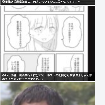
斎藤元彦兵庫県知事←この人についてなんG民が知ってること
みい山作者「居酒屋行く奴はバカ。ホストの初回なら居酒屋より安く飲
めてイケメンにチヤホヤされる」