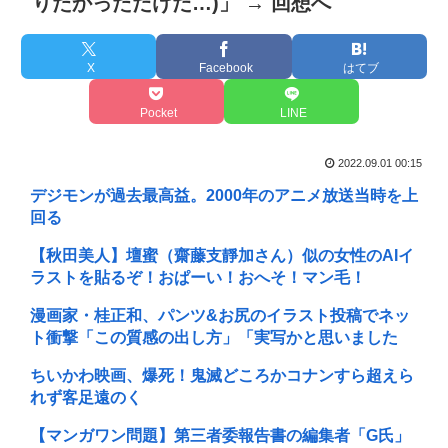
りたかっただけだ…)」 → 回想へ
X
Facebook
はてブ
Pocket
LINE
2022.09.01 00:15
デジモンが過去最高益。2000年のアニメ放送当時を上
回る
【秋田美人】壇蜜（齋藤支靜加さん）似の女性のAIイ
ラストを貼るぞ！おぱーい！おへそ！マン毛！
漫画家・桂正和、パンツ&お尻のイラスト投稿でネッ
ト衝撃「この質感の出し方」「実写かと思いました
ちいかわ映画、爆死！鬼滅どころかコナンすら超えら
れず客足遠のく
【マンガワン問題】第三者委報告書の編集者「G氏」