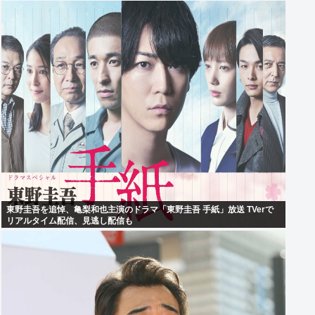
東野圭吾を追悼、亀梨和也主演のドラマ「東野圭吾 手紙」放送 TVerで
リアルタイム配信、見逃し配信も