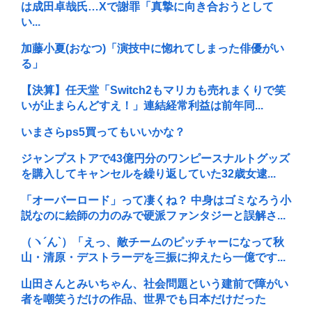
は成田卓哉氏…Xで謝罪「真摯に向き合おうとして
い...
加藤小夏(おなつ)「演技中に惚れてしまった俳優がい
る」
【決算】任天堂「Switch2もマリカも売れまくりで笑
いが止まらんどすえ！」連結経常利益は前年同...
いまさらps5買ってもいいかな？
ジャンプストアで43億円分のワンピースナルトグッズ
を購入してキャンセルを繰り返していた32歳女逮...
「オーバーロード」って凄くね？ 中身はゴミなろう小
説なのに絵師の力のみで硬派ファンタジーと誤解さ...
（ヽ´ん`）「えっ、敵チームのピッチャーになって秋
山・清原・デストラーデを三振に抑えたら一億です...
山田さんとみいちゃん、社会問題という建前で障がい
者を嘲笑うだけの作品、世界でも日本だけだった