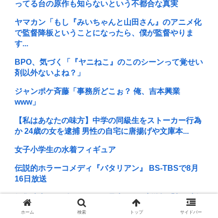
ってる台の原作も知らないという不都合な真実
ヤマカン「もし『みいちゃんと山田さん』のアニメ化
で監督降板ということになったら、僕が監督やりま
す...
BPO、気づく「『ヤニねこ』のこのシーンって覚せい
剤以外ないよね？」
ジャンポケ斉藤「事務所どこぉ？ 俺、吉本興業
www」
【私はあなたの味方】中学の同級生をストーカー行為
か 24歳の女を逮捕 男性の自宅に唐揚げや文庫本...
女子小学生の水着フィギュア
伝説的ホラーコメディ『バタリアン』 BS-TBSで8月
16日放送
伊集院光が日刊スポーツの見出しに2度激怒「朝日新
聞系の新聞をやめる」と言い出した背景
ホーム
検索
トップ
サイドバー