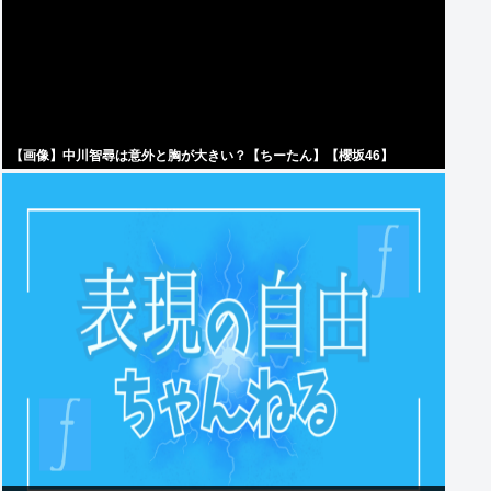
【画像】中川智尋は意外と胸が大きい？【ちーたん】【櫻坂46】