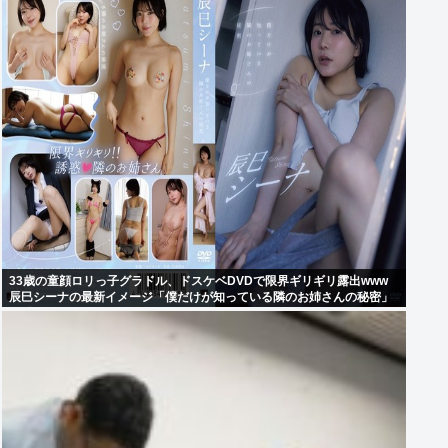
33歳の童顔ロリっ子グラドル、ドスケベDVDで限界ギリギリ露出www
辰巳シーナの最新イメージ「僕だけが知っている隣のお姉さんの秘密」
の動画＆画像まとめ！