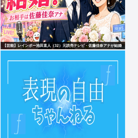
【芸能】レインボー池田直人（32）元読売テレビ・佐藤佳奈アナが結婚