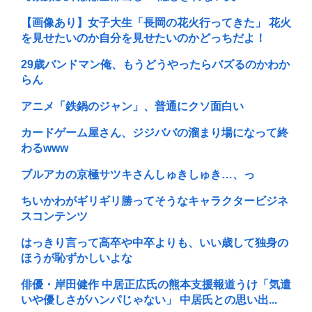
【画像あり】女子大生「長岡の花火行ってきた」 花火
を見せたいのか自分を見せたいのかどっちだよ！
29歳バンドマン俺、もうどうやったらバズるのかわか
らん
アニメ「鉄鍋のジャン」、普通にクソ面白い
カードゲーム屋さん、ジジババの溜まり場になって終
わるwww
ブルアカの京極サツキさんしゅきしゅき…、っ
ちいかわがギリギリ勝ってそうなキャラクタービジネ
スコンテンツ
はっきり言って高卒や中卒よりも、いい歳して独身の
ほうが恥ずかしいよな
俳優・岸田健作 中居正広氏の熊本支援報道うけ「気遣
いや優しさがハンパじゃない」 中居氏との思い出...