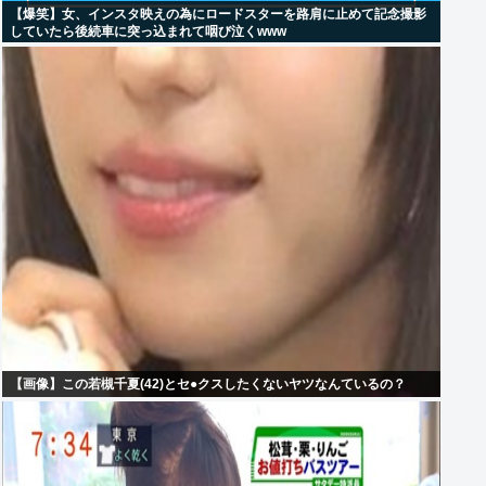
【爆笑】女、インスタ映えの為にロードスターを路肩に止めて記念撮影
していたら後続車に突っ込まれて咽び泣くwww
【画像】この若槻千夏(42)とセ●クスしたくないヤツなんているの？