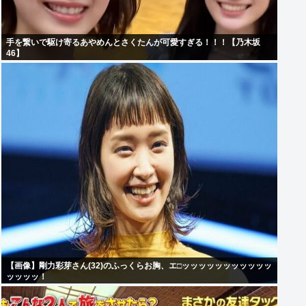
手を繋いで駆け寄るあやめんとさくたんが可愛すぎる！！！【乃木坂
46】
【画像】剛力彩芽さん(32)のふっくらお胸、エ□ッッッッッッッッッッッ
ッッッッ！