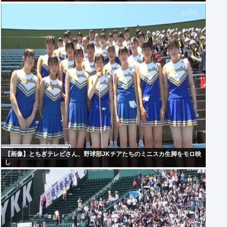
【画像】とちぎテレビさん、野球部JKチアたちのミニスカ生脚をモロ映
し