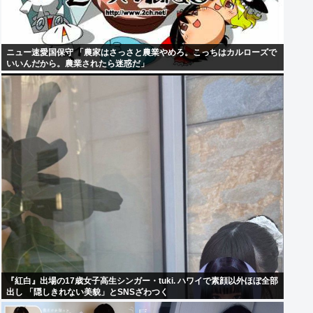
ニュー速愛国保守 「農家はさっさと農業やめろ。こっちはカルローズで
いいんだから。農業されたら迷惑だ」
『紅白』出場の17歳女子高生シンガー・tuki. ハワイで素顔以外ほぼ全部
出し 「隠しきれない美貌」とSNSざわつく