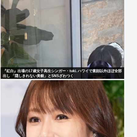
『紅白』出場の17歳女子高生シンガー・tuki. ハワイで素顔以外ほぼ全部
出し 「隠しきれない美貌」とSNSざわつく