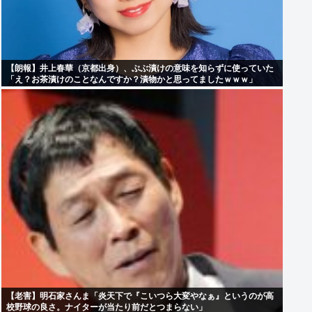
【朗報】井上春華（京都出身）、ぶぶ漬けの意味を知らずに使っていた
「え？お茶漬けのことなんですか？漬物かと思ってましたｗｗｗ」
【老害】明石家さんま「炎天下で『こいつら大変やなぁ』というのが高
校野球の良さ。ナイターが当たり前だとつまらない」