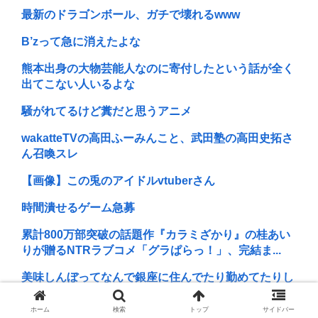
最新のドラゴンボール、ガチで壊れるwww
B’zって急に消えたよな
熊本出身の大物芸能人なのに寄付したという話が全く
出てこない人いるよな
騒がれてるけど糞だと思うアニメ
wakatteTVの高田ふーみんこと、武田塾の高田史拓さ
ん召喚スレ
【画像】この兎のアイドルvtuberさん
時間潰せるゲーム急募
累計800万部突破の話題作『カラミざかり』の桂あい
りが贈るNTRラブコメ「グラぱらっ！」、完結ま...
美味しんぼってなんで銀座に住んでたり勤めてたりし
てる奴が「農薬」否定してんの？
ホーム
検索
トップ
サイドバー