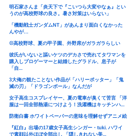
明石家さんま「炎天下で『こいつら大変やなぁ』とい
うのが高校野球の良さ。暑さ対策はいらない」
「機動戦士ガンダムNT」があんまり面白くなかった
んやが…
⚾高校野球、夏の甲子園、外野席がガラガラらしい
彼氏がいないと謳いケツのデカさで売れてタワマンを
購入しプロゲーマーと結婚したグラドル、息子が
「自...
3大俺の観たことない作品が「ハリーポッター」「鬼
滅の刃」「ドラゴンボール」なんだが
女子高生コスプレイヤー、夏の電車が臭くて苦言 「洋
服は一回全部熱湯につけよう！洗濯機はキッチンハ...
防衛白書 ホワイトペーパーの意味を理解せずアニメ絵
『紅白』出場の17歳女子高生シンガー・tuki. ハワイ
で素顔以外ほぼ全部出し 「隠しきれない美...