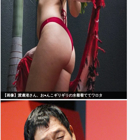
【画像】渡邊渚さん、お●んこギリギリの水着着ててワロタ