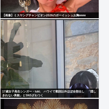
【画像】ミスヤングチャンピオン2026のボーイッシュお胸www
17歳女子高生シンガー・tuki. ハワイで素顔以外ほぼ全部出し 「隠し
きれない美貌」とSNSざわつく