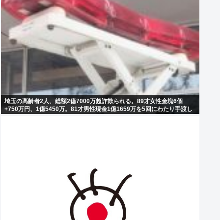
埼玉の高齢者2人、総額2億7000万超詐欺られる。89才女性金塊6個
+750万円、1億5450万。81才男性現金1億1659万を5回にわたり手渡し