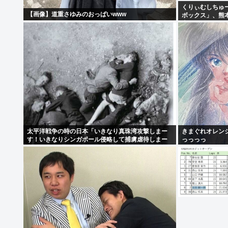
くりぃむしちゅ
【画像】道重さゆみのおっぱいwww
ボックス」、熊
表
太平洋戦争の時の日本「いきなり真珠湾攻撃しまー
きまぐれオレン
す！いきなりシンガポール侵略して捕虜虐待しまー
っっっっ
す！」