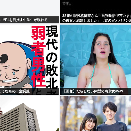
38歳の現役格闘家さん「批判覚悟で言いま
ートでF1を目指す中学生が現れる
の彼女と結婚しました」→案の定オバサン
かり炎上
そうなもの→空調服
【画像】だらしない体型の南米女www