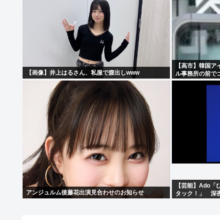
【高市】韓国ア
【画像】井上はるさん、私服で腹出しwww
ル事務所の前で
【芸能】Ado
アンジュルム後藤花出演見合わせのお知らせ
タック！」 深夜