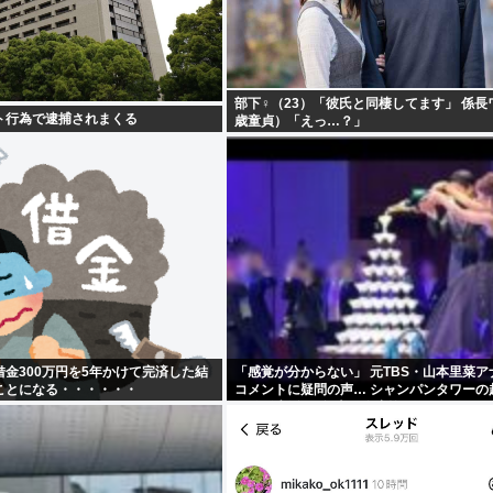
部下♀（23）「彼氏と同棲してます」 係長
ト行為で逮捕されまくる
歳童貞）「えっ…？」
金300万円を5年かけて完済した結
「感覚が分からない」 元TBS・山本里菜ア
ことになる・・・・・・
コメントに疑問の声… シャンパンタワーの
も結婚生活は4年半で終止符