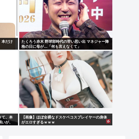
。本だけ
たくろう赤木 野球部時代の苦い思い出 マネジャー降
格の日に母が…「何も言えなくて」
きて、本
【画像】ほぼ全裸なドスケベコスプレイヤーの身体
弱いが、
がエロすぎるｗｗｗ