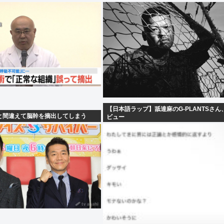
【日本語ラップ】舐達麻のG-PLANTSさん
と間違えて脳幹を摘出してしまう
ビュー