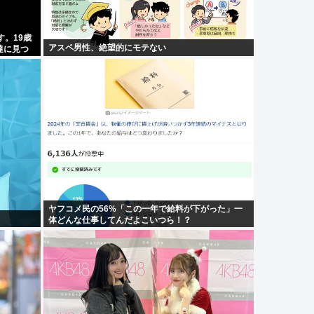
す。19歳
アスペ男性、絶望的にモテない
達に見つ
ヤフコメ民の56%「この一年で給料が下がった」一
体どんな仕事してんだよこいつら！？