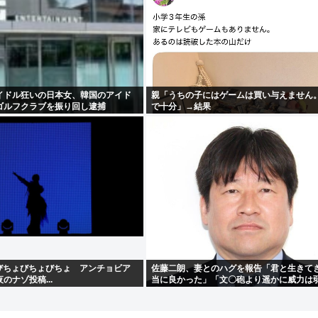
イドル狂いの日本女、韓国のアイド
親「うちの子にはゲームは買い与えません
ゴルフクラブを振り回し逮捕
で十分」→結果
「びちょびちょびちょ アンチョビア
佐藤二朗、妻とのハグを報告「君と生きて
のナゾ投稿...
当に良かった」「文〇砲より遥かに威力は
僕のノロケ砲をお見舞いする」