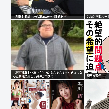
【悲報】粗品、永久追放www（証拠あり）
Jujuと同じル
【高市速報】体重140キロからムキムキマッチョにな
弱男が愛用して
った男性の美しい身体がコチラ！！！