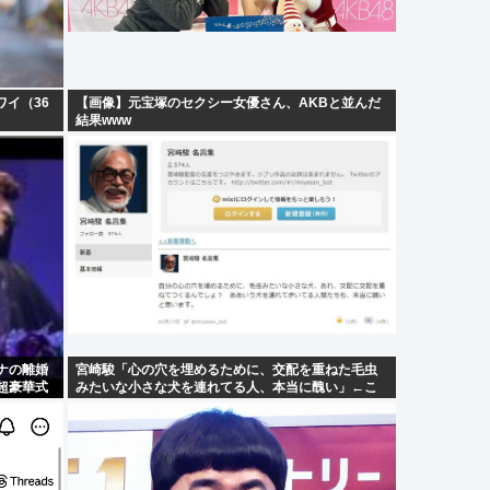
ワイ（36
【画像】元宝塚のセクシー女優さん、AKBと並んだ
結果www
ナの離婚
宮崎駿「心の穴を埋めるために、交配を重ねた毛虫
超豪華式
みたいな小さな犬を連れてる人、本当に醜い」←こ
れどう思う？