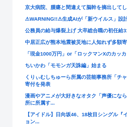
京大病院、腫瘍と間違えて脳幹を摘出してし
⚠WARNING!!⚠生成AIが「新ウイルス」
公務員の給与爆裂上げ 大卒総合職の初任給31万
中居正広が熊本地震被災地に人知れず多額寄
「現金1000万円」or「ロックマンXのカ
ちいかわ「モモンガ天誅編」始まる
くりぃむしちゅーら所属の芸能事務所「チャ
寄付を発表
漫画やアニメが大好きなオタク「声優になら
所に所属す...
【アイドル】日向坂46、18枚目シングル『
ョン...