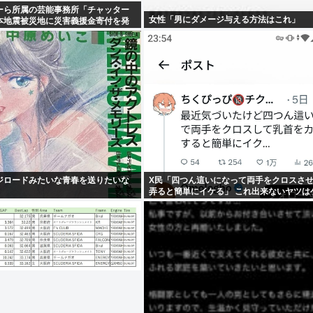
ーら所属の芸能事務所「チャッター
女性「男にダメージ与える方法はこれ」
本地震被災地に災害義援金寄付を発
ジロードみたいな青春を送りたいな
X民「四つん這いになって両手をクロスさ
弄ると簡単にイケる」 これ出来ないヤツは