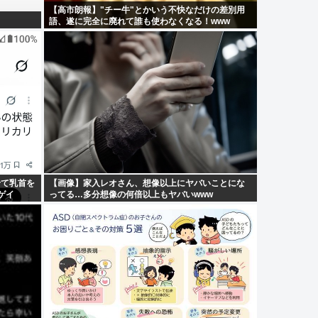
【高市朗報】"チー牛"とかいう不快なだけの差別用
語、遂に完全に廃れて誰も使わなくなる！www
せて乳首を
【画像】家入レオさん、想像以上にヤバいことにな
ゲイ
ってる…多分想像の何倍以上もヤバいwww