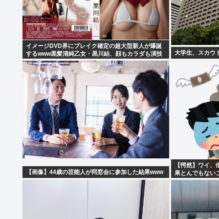
イメージDVD界にブレイク確定の超大型新人が爆誕
大学生、スカウ
するwww黒髪清純乙女・黒川結、顔もカラダも演技
もIVファンから絶賛の嵐！！処女作「初結」の動画
＆画像まとめ！！
【愕然】ワイ、借
【画像】44歳の芸能人が同窓会に参加した結果www
果とんでもない