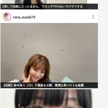
1浪して法政に入った女さん、ワカッテTVのせいでジサツする
【芸能】鈴木奈々（33）下着姿を公開、豊満な美バストを披露