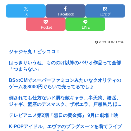
X
Facebook
はてブ
Pocket
LINE
2023.01.07 17:34
ジャジャ丸！ピッコロ！
はっきりいうね、もののけ以降のパヤオ作品って全部
「つまらない」
BSのCMでスーパーファミコンみたいなクオリティの
ゲームを8000円ぐらいで売ってるでしょ
倒されても仕方ないド屑な敵キャラ…半天狗、獪岳、
ジャギ、蟹座のデスマスク、ザボエラ、戸愚呂兄 ほ...
テレビアニメ第2期「烈日の黄金郷」 9月に劇場上映
K-POPアイドル、エヴァのプラグスーツを着てライブ