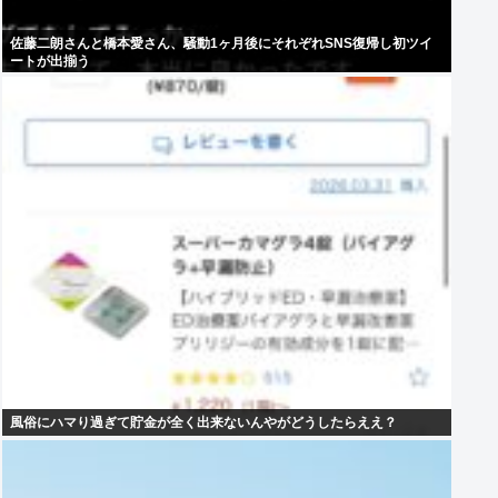
佐藤二朗さんと橋本愛さん、騒動1ヶ月後にそれぞれSNS復帰し初ツイ
ートが出揃う
風俗にハマり過ぎて貯金が全く出来ないんやがどうしたらええ？