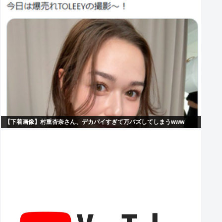
【下着画像】村重杏奈さん、デカパイすぎて万バズしてしまうwww