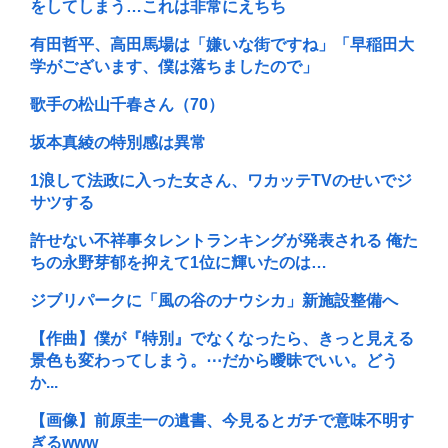
をしてしまう…これは非常にえちち
有田哲平、高田馬場は「嫌いな街ですね」「早稲田大
学がございます、僕は落ちましたので」
歌手の松山千春さん（70）
坂本真綾の特別感は異常
1浪して法政に入った女さん、ワカッテTVのせいでジ
サツする
許せない不祥事タレントランキングが発表される 俺た
ちの永野芽郁を抑えて1位に輝いたのは…
ジブリパークに「風の谷のナウシカ」新施設整備へ
【作曲】僕が『特別』でなくなったら、きっと見える
景色も変わってしまう。⋯だから曖昧でいい。どう
か...
【画像】前原圭一の遺書、今見るとガチで意味不明す
ぎるwww