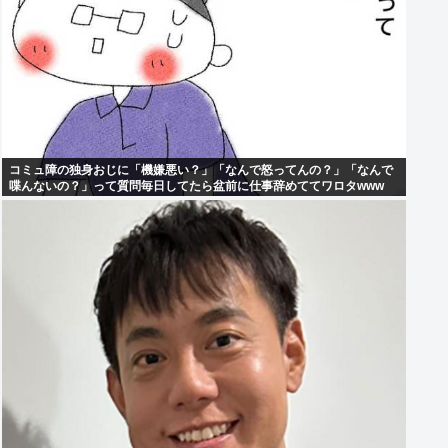
コミュ障の独身おじに「機嫌悪い？」「なんで怒ってんの？」「なんで
喋んないの？」って質問毎日してたら盆前に仕事辞めててワロタwww