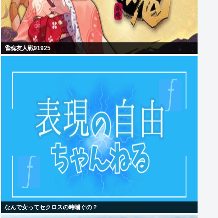
雀魂友人戦91925
なんで女ってセクロスの時喘ぐの？