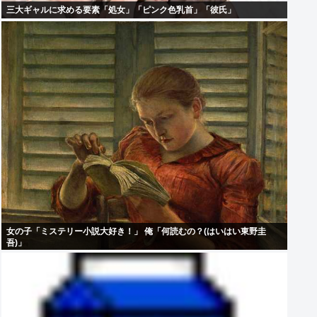
三大ギャルに求める要素「処女」「ピンク色乳首」「彼氏」
女の子「ミステリー小説大好き！」 俺「何読むの？(はいはい東野圭
吾)」