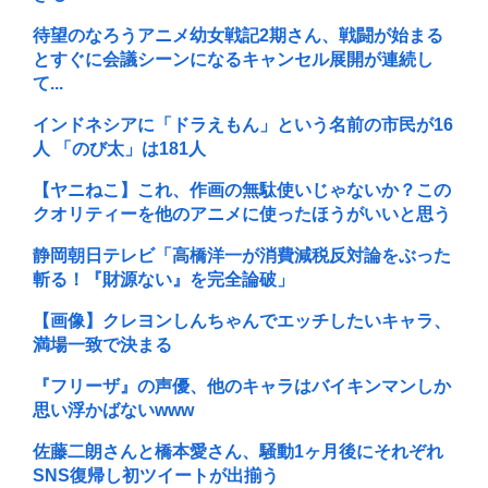
待望のなろうアニメ幼女戦記2期さん、戦闘が始まる
とすぐに会議シーンになるキャンセル展開が連続し
て...
インドネシアに「ドラえもん」という名前の市民が16
人 「のび太」は181人
【ヤニねこ】これ、作画の無駄使いじゃないか？この
クオリティーを他のアニメに使ったほうがいいと思う
静岡朝日テレビ「高橋洋一が消費減税反対論をぶった
斬る！『財源ない』を完全論破」
【画像】クレヨンしんちゃんでエッチしたいキャラ、
満場一致で決まる
『フリーザ』の声優、他のキャラはバイキンマンしか
思い浮かばないwww
佐藤二朗さんと橋本愛さん、騒動1ヶ月後にそれぞれ
SNS復帰し初ツイートが出揃う