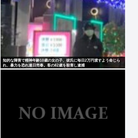
知的な障害で精神年齢10歳の女の子、彼氏に毎日2万円渡すよう命じら
れ、暴力を恐れ連日売春。客の82歳を殺害し逮捕