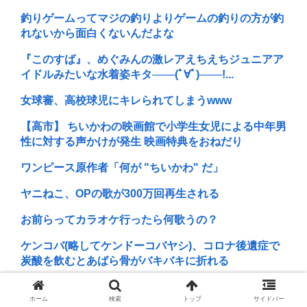
釣りゲームってマジの釣りよりゲームの釣りの方が釣
れないから面白くないんだよな
『このすば』、めぐみんの激レアえちえちジュニアア
イドルみたいな水着姿キタ───(ﾟ∀ﾟ)───!...
女球審、高校球児にキレられてしまうwww
【高市】 ちいかわの映画館で小学生女児による中年男
性に対する声かけが発生 映画特典をおねだり
ワンピース原作者「何が "ちいかわ" だ」
ヤニねこ、OPの歌が300万回再生される
お前らってカラオケ行ったら何歌うの？
ケンコバ(略してケンドーコバヤシ)、コロナ後遺症で
炭酸を飲むとあばら骨がバキバキに折れる
【画像】 いわゆる「美少女」イラストは鼻を省略する
ホーム
検索
トップ
サイドバー
方向にしか進化しないのだろうか