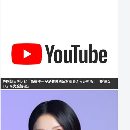
静岡朝日テレビ「高橋洋一が消費減税反対論をぶった斬る！『財源な
い』を完全論破」