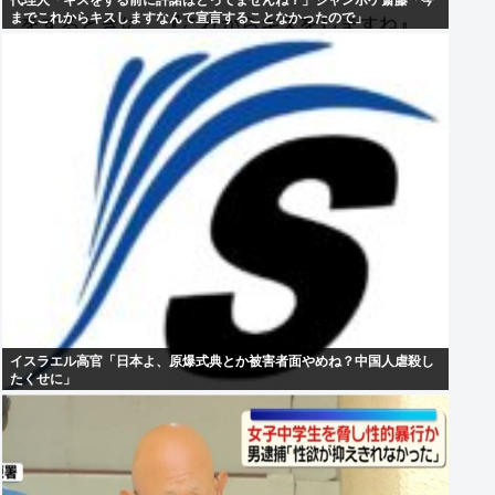
代理人「キスをする前に許諾はとってませんね？」ジャンポケ斎藤「今
までこれからキスしますなんて宣言することなかったので」
イスラエル高官「日本よ、原爆式典とか被害者面やめね？中国人虐殺し
たくせに」