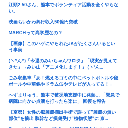
江頭2:50さん、熊本でボランティア活動を全くやらな
い。
映画ちいかわ興行収入50億円突破
MARCHって高学歴なの？
【画像】このハゲにやられたJKがたくさんいるとい
う事実
(ヽ^ん^)「今週のみいちゃんワロタ」「現実が見えて
きた」→みい山「アニメ化します！」 (ヽ°ん...
ごみ収集車「あ！燃えるゴミの中にペットボトルや段
ボールや中華鍋やドラム缶やテレビが入ってる！」
へずまりゅう、熊本で被災地支援中に発熱… 「緊急で
病院に向かい点滴を打ったら楽に」 回復を報告
【京都】女性の脳腫瘍摘出手術で誤って”腫瘍の無い
部位”を摘出 脳幹など損傷受け”植物状態”に 京...