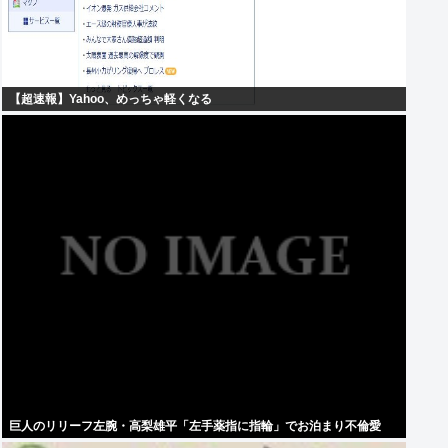
【超速報】Yahoo、めっちゃ軽くなる
巨人のリリーフ左腕・高梨雄平「左手薬指に指輪」でお泊まり不倫愛