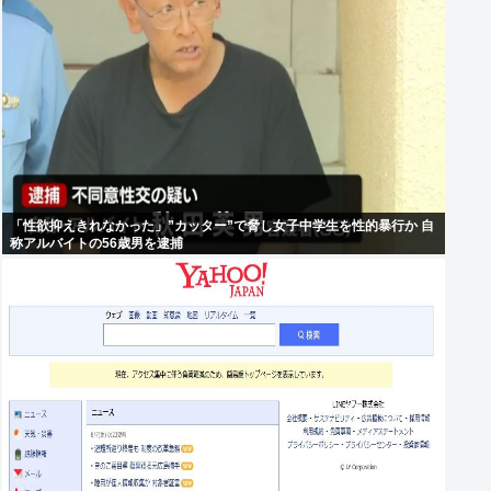
「性欲抑えきれなかった」”カッター”で脅し女子中学生を性的暴行か 自
称アルバイトの56歳男を逮捕