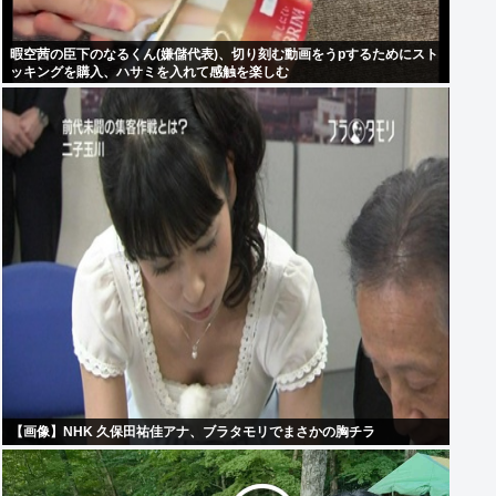
暇空茜の臣下のなるくん(嫌儲代表)、切り刻む動画をうpするためにスト
ッキングを購入、ハサミを入れて感触を楽しむ
【画像】NHK 久保田祐佳アナ、ブラタモリでまさかの胸チラ