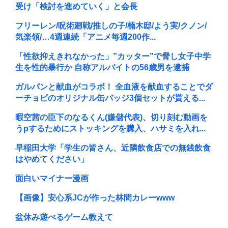
受け「検討を進めていく」と会長
フリーレン/呪術廻戦/推しの子/楠木邸/よう実/クノン/
気楽領/…4週連続「アニメ毎週200作...
「性欲抑えきれなかった」”カッター”で脅し女子中学
生を性的暴行か 自称アルバイトの56歳男を逮捕
ガルパンと献血がコラボ！ 全血液を献血することでダ
ーチョビのオリジナル缶バッジ3個セットが貰える...
暇空茜の臣下のなるくん(嫌儲代表)、切り刻む動画を
うpするためにストッキングを購入、ハサミを入れ...
早稲田大学「学生の皆さん、近隣飲食店での無銭飲食
はやめてください」
面白いマイナー漫画
【画像】安心系JCが作った林間カレーwww
盆休み遊べるゲーム教えて