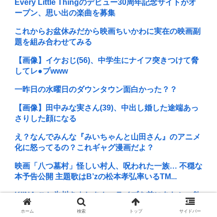
Every Little Thingのデビュー30周年記念サイトがオ
ープン、思い出の楽曲を募集
これからお盆休みだから映画ちいかわに実在の映画副
題を組み合わせてみる
【画像】イケおじ(56)、中学生にナイフ突きつけて脅
してレ●プwww
一昨日の水曜日のダウンタウン面白かった？？
【画像】田中みな実さん(39)、中出し婚した途端あっ
さりした顔になる
え？なんでみんな『みいちゃんと山田さん』のアニメ
化に怒ってるの？これギャグ漫画だよ？
映画「八つ墓村」怪しい村人、呪われた一族… 不穏な
本予告公開 主題歌はB’zの松本孝弘率いるTM...
KIINA.こと氷川きよしさん、ライブを前にあたシコ欲
全開www
ホーム
検索
トップ
サイドバー