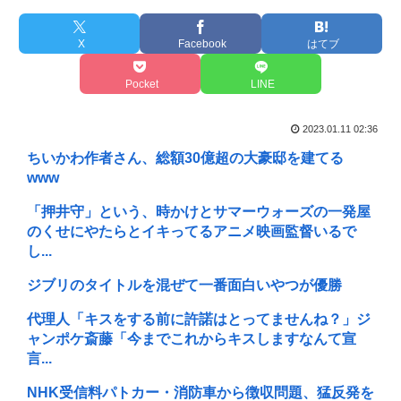
X
Facebook
はてブ
Pocket
LINE
2023.01.11 02:36
ちいかわ作者さん、総額30億超の大豪邸を建てる
www
「押井守」という、時かけとサマーウォーズの一発屋
のくせにやたらとイキってるアニメ映画監督いるで
し...
ジブリのタイトルを混ぜて一番面白いやつが優勝
代理人「キスをする前に許諾はとってませんね？」ジ
ャンポケ斎藤「今までこれからキスしますなんて宣
言...
NHK受信料パトカー・消防車から徴収問題、猛反発を