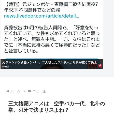
元ジャンポケ斎藤メンバー、二人殺したクルド人より罰が重くて炎上
www
ホーム
ニュー速
三大格闘アニメは 空手バカ一代、北斗の
拳、刃牙で決まりスよね？