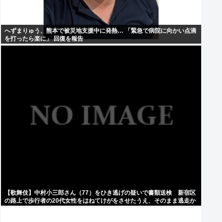
へずまりゅう、熊本で被災地支援中に発熱… 「緊急で病院に向かい点滴
を打ったら楽に」 回復を報告
【歌舞伎】中村小三郎さん（77）をひき逃げの疑いで書類送検 新宿区
の路上で歩行者の20代女性をはねてけがをさせたうえ、そのまま逃走か