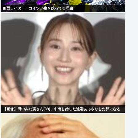
仮面ライダー←コイツが生き残ってる理由
【画像】田中みな実さん(39)、中出し婚した途端あっさりした顔になる