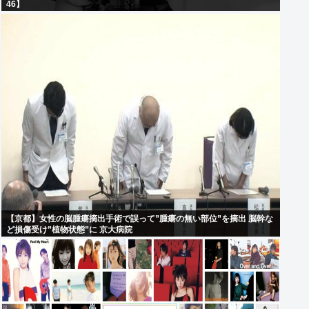
46】
【京都】女性の脳腫瘍摘出手術で誤って”腫瘍の無い部位”を摘出 脳幹な
ど損傷受け”植物状態”に 京大病院