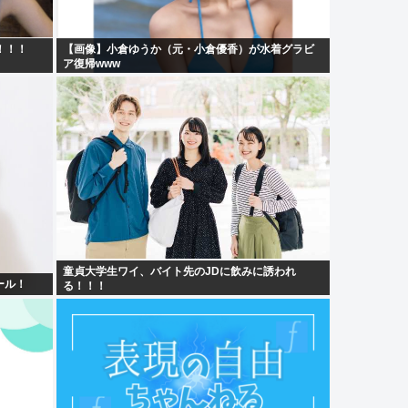
！！！
【画像】小倉ゆうか（元・小倉優香）が水着グラビ
ア復帰www
童貞大学生ワイ、バイト先のJDに飲みに誘われ
ール！
る！！！