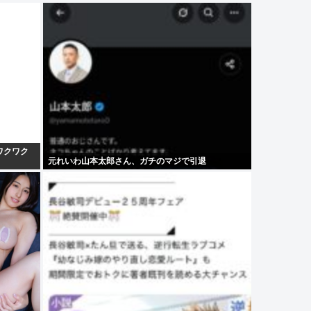
ワクワク
元れいわ山本太郎さん、ガチのマジで引退