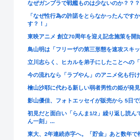
なぜガンプラで戦艦ものは少ないのか？？？
「なぜ性行為の許諾をとらなかったんですか
す？！」
東映アニメ 創立70周年を迎え記念施策を開始 
鳥山明は「フリーザの第三形態を速攻スキッ
立川志らく、ヒカルを弟子にしたことへの「
今の流れなら「ラブやん」のアニメ化も行け
檜山沙耶に代わる新しい弱者男性の姫が発見
影山優佳、フォトエッセイが販売から 5日
初見だと面白い「らんま1/2」繰り返し読
ん一刻」...
東大、2年連続赤字へ。「貯金」あと数年で