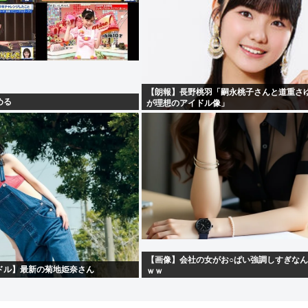
【朗報】長野桃羽「嗣永桃子さんと道重さ
める
が理想のアイドル像」
【画像】会社の女がお○ぱい強調しすぎな
ドル】最新の菊地姫奈さん
ｗｗ