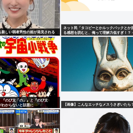
ネット民「タコピーとかルックバックとか
る新しい弱者男性の姫が発見される
る感想を読むと、俺って理解力低すぎ！？ 
む。つらい」
、『のび太「の」』と『のび太
【画像】こんなエッチなメスうさぎいたら
がわからないと話題に