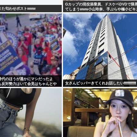
Gカップの現役添乗員、ドスケベDVDで限
また匂わせポストwww
てしまうwww小山玲奈、手ぶらや極小ビキ
出！！新作「聖なる山」の動画＆画像まと
時代のほうが遥かにマシだったよ
女さんビッパーきてくれお話したい❗❗❗❗❗❗❗❗❗❗
も反対勢力はいて会見はちゃんとや
、僅かに常識もあった