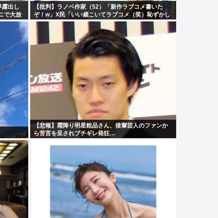
界露出し
【批判】ラノベ作家（52）「新作ラブコメ書いた
ニで大放
ぞ！w」X民「いい歳こいてラブコメ（笑）恥ずかし
め！
くないの？」←やめたれwと話題に
【悲報】霜降り明星粗品さん、後輩芸人のファンか
ら苦言を呈されブチギレ発狂…