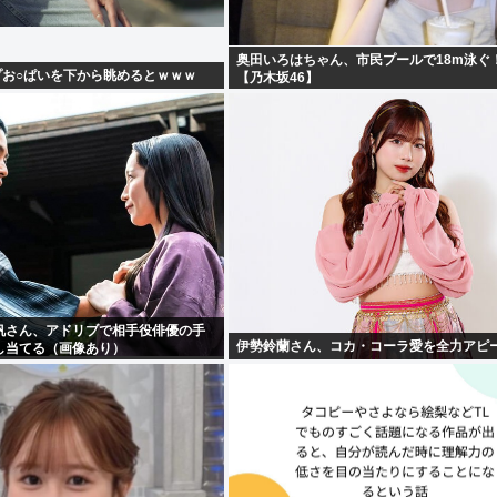
奥田いろはちゃん、市民プールで18m泳ぐ
プお○ぱいを下から眺めるとｗｗｗ
【乃木坂46】
帆さん、アドリブで相手役俳優の手
伊勢鈴蘭さん、コカ・コーラ愛を全力アピ
し当てる（画像あり）