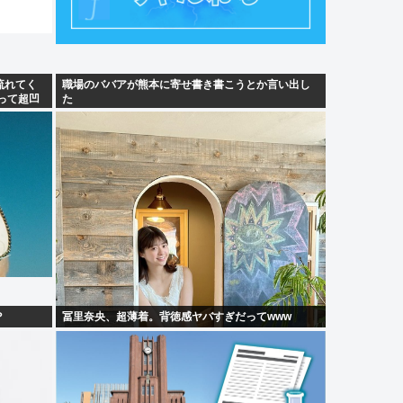
流れてく
職場のババアが熊本に寄せ書き書こうとか言い出し
って超凹
た
？
冨里奈央、超薄着。背徳感ヤバすぎだってwww