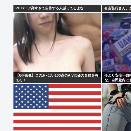
PCパーツ高すぎて自作する人減ってるよな
有吉弘行さん、
【GIF画像】このお●ぱい100点のA.V女優の名前を教
今より安倍一強
えろ！
な。自民党内に
り国会にも出席