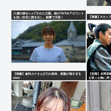
11歳の娘をレ●プされた父親。娘のTikTokアカウント
【画像】Kカッ
を使い自宅に誘き出し、銃撃で天誅！
【画像】倉科カナさん(37)の身体、刺激が強すぎる
【悲報】吉岡里
www
を取りお胸に押