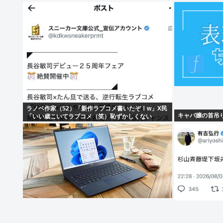
ラノベ作家（52）「新作ラブコメ書いたぞ！w」X民
キャバ嬢の首吊
「いい歳こいてラブコメ（笑）恥ずかしくない
の？」