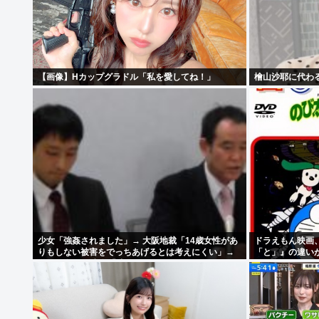
【画像】Hカップグラドル「私を愛してね！」
檜山沙耶に代わ
少女「強姦されました」→ 大阪地裁「14歳女性があ
ドラえもん映画
りもしない被害をでっちあげるとは考えにくい」→
「と」』の違い
懲役12年→元少女「嘘でしたw」