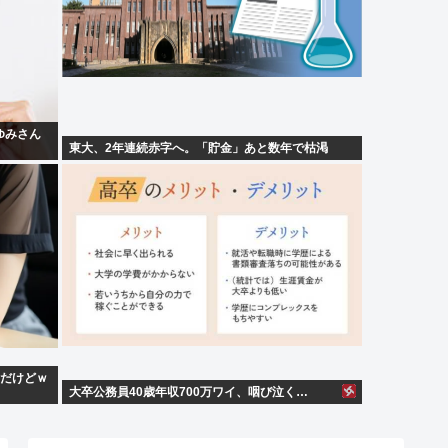
ゆみさん
東大、2年連続赤字へ。「貯金」あと数年で枯渇
んだけどｗ
大卒公務員40歳年収700万ワイ、咽び泣く…