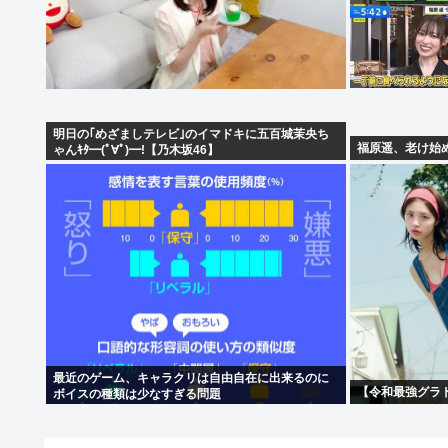
明日の｢めざましテレビ｣のイマドキに五百城茉央ち
福原遥、老け始
ゃんｷﾀ━(ﾟ∀ﾟ)━!【乃木坂46】
最近のゲーム、キャラクリは自由自在に出来るのに
【令和最強グラ
ボイスの種類は少なすぎる問題