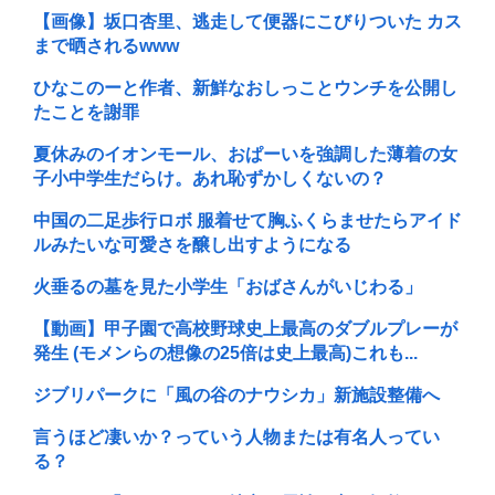
【画像】坂口杏里、逃走して便器にこびりついた カス
まで晒されるwww
ひなこのーと作者、新鮮なおしっことウンチを公開し
たことを謝罪
夏休みのイオンモール、おぱーいを強調した薄着の女
子小中学生だらけ。あれ恥ずかしくないの？
中国の二足歩行ロボ 服着せて胸ふくらませたらアイド
ルみたいな可愛さを醸し出すようになる
火垂るの墓を見た小学生「おばさんがいじわる」
【動画】甲子園で高校野球史上最高のダブルプレーが
発生 (モメンらの想像の25倍は史上最高)これも...
ジブリパークに「風の谷のナウシカ」新施設整備へ
言うほど凄いか？っていう人物または有名人ってい
る？