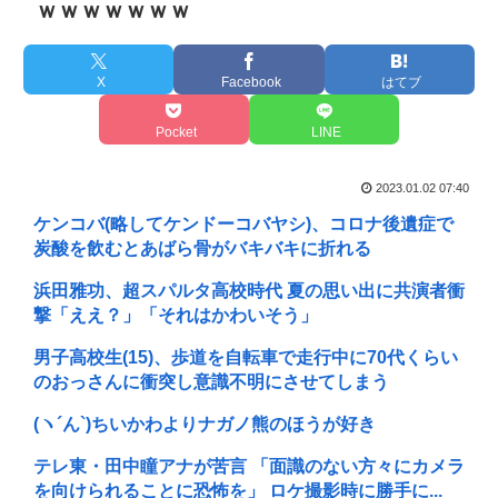
ｗｗｗｗｗｗｗ
X
Facebook
はてブ
Pocket
LINE
2023.01.02 07:40
ケンコバ(略してケンドーコバヤシ)、コロナ後遺症で
炭酸を飲むとあばら骨がバキバキに折れる
浜田雅功、超スパルタ高校時代 夏の思い出に共演者衝
撃「ええ？」「それはかわいそう」
男子高校生(15)、歩道を自転車で走行中に70代くらい
のおっさんに衝突し意識不明にさせてしまう
(ヽ´ん`) ちいかわよりナガノ熊のほうが好き
テレ東・田中瞳アナが苦言 「面識のない方々にカメラ
を向けられることに恐怖を」 ロケ撮影時に勝手に...