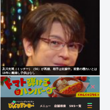
及川光博（ミッチー）（56）が再婚、相手は妊娠中。前妻の檀れいとは
18年に離婚し子供はなし