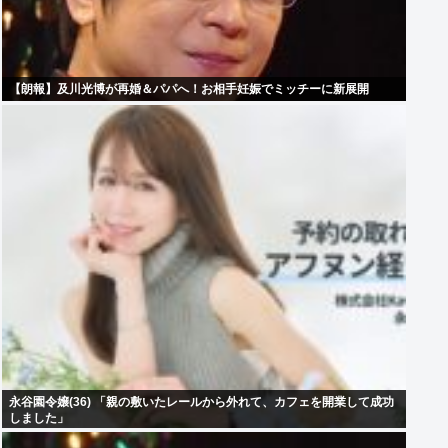
【朗報】及川光博が再婚＆パパへ！お相手妊娠でミッチーに新展開
永谷園令嬢(36) 「親の敷いたレールから外れて、カフェを開業して成功
しました」