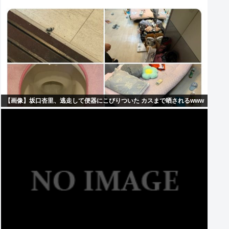
【画像】坂口杏里、逃走して便器にこびりついた カスまで晒されるwww