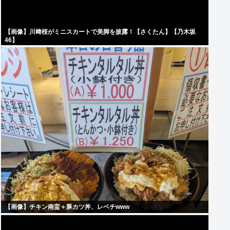
【画像】川﨑桜がミニスカートで美脚を披露！【さくたん】【乃木坂
46】
【画像】チキン南蛮＋豚カツ丼、レベチwww