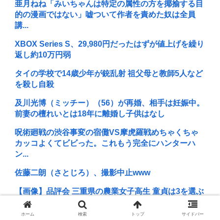
亜月ねね「みいちゃんは特定の属性の方を揶揄する目
的の漫画ではない」嘘ついて作者を責めた奴は全員
講...
XBOX Series S、29,980円だったはずが値上げを繰り
返し約10万円弱
タイの学校で14歳少年が銃乱射 祖父母と教師5人など
を殺し自殺
及川光博（ミッチー）（56）が再婚、相手は妊娠中。
前妻の檀れいとは18年に離婚し子供はなし
呪術廻戦の渋谷事変の宿儺VS摩虎羅戦めちゃくちゃ
カッコよくてビビった。これもう完全にハンターハ
ン...
佐藤二朗（さとじろ）、撮影中止www
【画像】品評会 三重県の農業女子高生 童貞は3を選ぶ
らしい
ホーム
検索
トップ
サイドバー