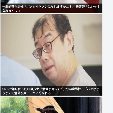
一般的薄毛男性「ボクもイケメンになれますか…？」 美容師「はいっ！
なれますよ 」
SNSで知り合った15歳少女に酒飲ませレ●プした54歳男性、『ハゲかど
うか』で意見が真っ二つに分かれる