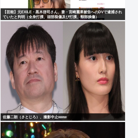
【芸能】元EXILE・黒木啓司さん、妻・宮崎麗果被告へのDVで逮捕され
ていたと判明（全身打撲、頭部裂傷及び打撲、頸部損傷）
佐藤二朗（さとじろ）、撮影中止www