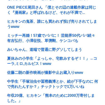
ONE PIECE尾田さん 「僕とその辺の連載作家は同じ
く『漫画家』と呼ばれるけど、それが不満で...
ヒカキンの鬼茶、誰にも買われず投げ売りされてしま
うwww
ミッチー再婚！57歳でパパに！ 芸能界50代パパ続々
有吉弘行、小澤征悦、草彅剛、ケンコバも
みいちゃん、道端で普通に野グソしてしまう
夏休みの小学生「よっしゃ、宅飲みするぞ！！」→コ
ーラ,ミロ,カルピス！www
佐藤二朗の新作映画が撮影中止お蔵入りwww
中学生「手塚治虫や冨樫義博とか、絵が下手なのに 何
で売れたんすか？」チックトックで1万いいね
年収20億、ヒカキン「熊本のために2000万寄付しま
した。」