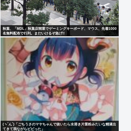
秋葉、「MDL」秋葉店開業でゲーミングキーボード、マウス、先着1000
名無料配布で行列。まだいけるぞ急げ!!
(ヽ´ん`)「ごちうさのマヤちゃんで抜いたら水溶き片栗粉みたいな精液出
てきて我ながらビビった」