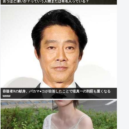
言うほど凄いか？っていう人物または有名人っている？
容疑者Xの献身、バカマ●コが自首したことで堤真一の刑罰も重くなる
www