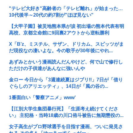
"テレビ大好き"高齢者の「テレビ離れ」が始まった…
10代後半～20代の約7割が"ほぼ見ない"
【大甲子園】被災地熊本県が涙 初出場の熊本代表有明
高校、京都立命館に9回裏2アウトから逆転勝利
X「B’z、ミスチル、サザン、ドリカム、スピッツがま
だ現役なの凄いよな。今の歌手が30年後にやれ...
あずみとかいう漫画読んだんやけど、何で山で修行し
ただけの子供達があんなに強いんや
金ロー 今日から「3週連続夏はジブリ!!」7日が「借り
ぐらしのアリエッティ」、14日が「風の谷の...
1番面白い「警察アニメ」www’
【江別大学生集団暴行死】「生涯考え続けてくださ
い」 主犯格・当時18歳の川口侑斗被告に無期懲役の...
女子高生がプロ野球選手を目指す漫画、ついに発見さ