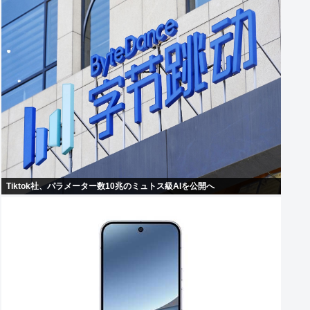
Tiktok社、パラメーター数10兆のミュトス級AIを公開へ