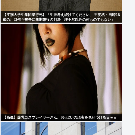
【江別大学生集団暴行死】「生涯考え続けてください」 主犯格・当時18
歳の川口侑斗被告に無期懲役の判決「理不尽以外の何ものでもない」
【画像】爆乳コスプレイヤーさん、お○ぱいの現実を見せつけるｗｗｗ