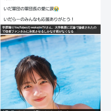
学歴煽りYouTuberの wakatteTVさん、大学教授に正論で論破されたの
で信者ファンネルに冷笑させるしかなす術がなくなる