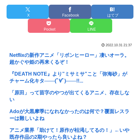
X
Facebook
はてブ
Pocket
LINE
2022.10.31 21:37
Netflixの新作アニメ「リボンヒーロー」凄いオーラ。
超かぐや姫の再来くるぞ！
『DEATH NOTE』より”ミサミサ”こと「弥海砂」が
チャーム化キタ───(ﾟ∀ﾟ)───!!...
「原田」って苗字のやつが出てくるアニメ、存在しな
い
Adoが大黒摩季になれなかったのは何で？覆面レスラ
ーは難しいよね
アニメ業界「助けて！原作が枯渇してるの！」←いや
既存作品の2期やったら良いよね？