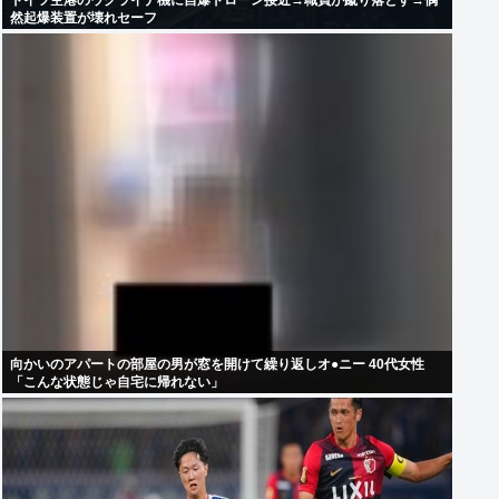
ドイツ空港のウクライナ機に自爆ドローン接近→職員が蹴り落とす→偶
然起爆装置が壊れセーフ
向かいのアパートの部屋の男が窓を開けて繰り返しオ●ニー 40代女性
「こんな状態じゃ自宅に帰れない」