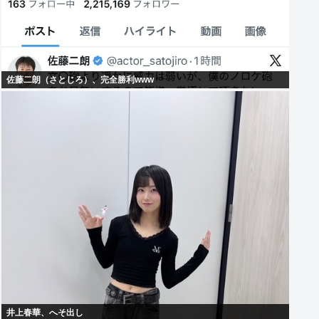
佐藤二朗（さとじろ）、完全勝利www
井上春華、へそ出し