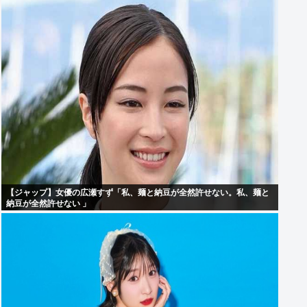
【ジャップ】女優の広瀬すず「私、麺と納豆が全然許せない。私、麺と
納豆が全然許せない 」