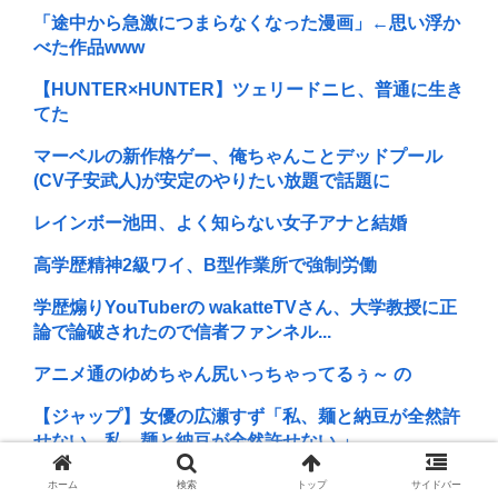
「途中から急激につまらなくなった漫画」←思い浮か
べた作品www
【HUNTER×HUNTER】ツェリードニヒ、普通に生き
てた
マーベルの新作格ゲー、俺ちゃんことデッドプール
(CV子安武人)が安定のやりたい放題で話題に
レインボー池田、よく知らない女子アナと結婚
高学歴精神2級ワイ、B型作業所で強制労働
学歴煽りYouTuberの wakatteTVさん、大学教授に正
論で論破されたので信者ファンネル...
アニメ通のゆめちゃん尻いっちゃってるぅ～ の
【ジャップ】女優の広瀬すず「私、麺と納豆が全然許
せない。私、麺と納豆が全然許せない 」
北斗晶、北海道大学生暴行死で無期懲役判決に 「若年
ホーム
検索
トップ
サイドバー