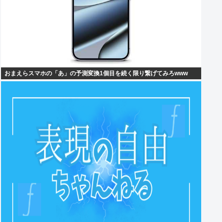
おまえらスマホの「あ」の予測変換1個目を続く限り繋げてみろwww