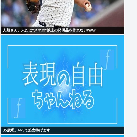
人類さん、未だに"スマホ"以上の発明品を作れないwww
35歳私、>>5で処女捧げます