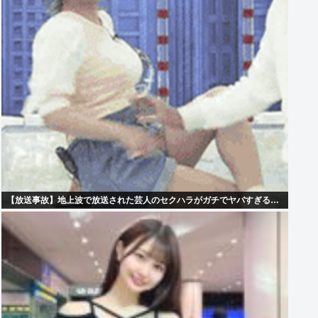
【放送事故】地上波で放送された芸人のセクハラがガチでヤバすぎる…