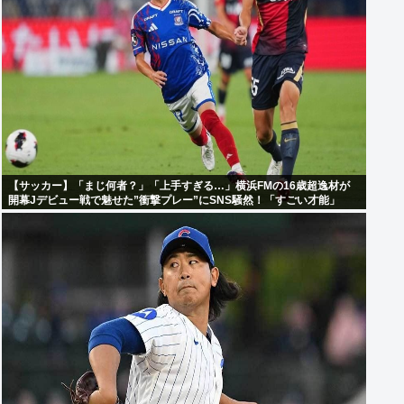
【サッカー】「まじ何者？」「上手すぎる…」横浜FMの16歳超逸材が
開幕Jデビュー戦で魅せた”衝撃プレー”にSNS騒然！「すごい才能」