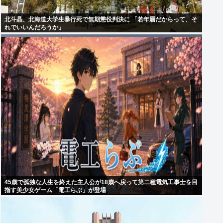
北斗晶、北海道大学生暴行死で無期懲役判決に 「若年層だからって、そ
れでいいんだろうか」
45歳で孤独な人生を終えた主人公が18歳へ戻って第二種電気工事士を目
指す美少女ゲーム「電工らぶ」が登場