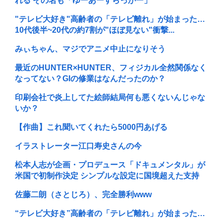
れる その名も「ゆーあーすらっがー」
"テレビ大好き"高齢者の「テレビ離れ」が始まった…
10代後半~20代の約7割が"ほぼ見ない"衝撃...
みぃちゃん、マジでアニメ中止になりそう
最近のHUNTER×HUNTER、フィジカル全然関係なく
なってない？GIの修業はなんだったのか？
印刷会社で炎上してた絵師結局何も悪くないんじゃな
いか？
【作曲】これ聞いてくれたら5000円あげる
イラストレーター江口寿史さんの今
松本人志が企画・プロデュース「ドキュメンタル」が
米国で初制作決定 シンプルな設定に国境超えた支持
佐藤二朗（さとじろ）、完全勝利www
“テレビ大好き”高齢者の「テレビ離れ」が始まった…