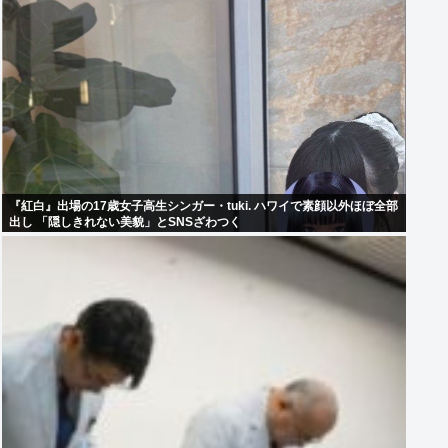
『紅白』出場の17歳女子高生シンガー・tuki. ハワイで素顔以外ほぼ全部
出し 「隠しきれない美貌」とSNSざわつく