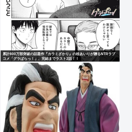
累計800万部突破の話題作『カラミざかり』の桂あいりが贈るNTRラブ
コメ「グラぱらっ！」、完結までラスト2話！！