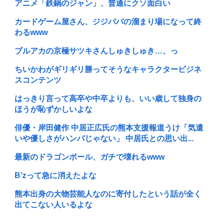
アニメ「鉄鍋のジャン」、普通にクソ面白い
カードゲーム屋さん、ジジババの溜まり場になって終
わるwww
ブルアカの京極サツキさんしゅきしゅき…、っ
ちいかわがギリギリ勝ってそうなキャラクタービジネ
スコンテンツ
はっきり言って高卒や中卒よりも、いい歳して独身の
ほうが恥ずかしいよな
俳優・岸田健作 中居正広氏の熊本支援報道うけ「気遣
いや優しさがハンパじゃない」 中居氏との思い出...
最新のドラゴンボール、ガチで壊れるwww
B’zって急に消えたよな
熊本出身の大物芸能人なのに寄付したという話が全く
出てこない人いるよな