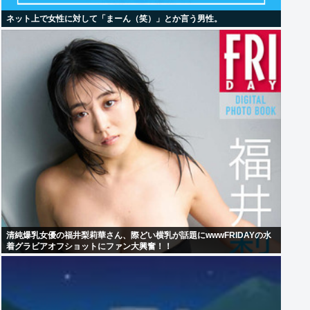
ネット上で女性に対して「まーん（笑）」とか言う男性。
清純爆乳女優の福井梨莉華さん、際どい横乳が話題にwwwFRIDAYの水
着グラビアオフショットにファン大興奮！！