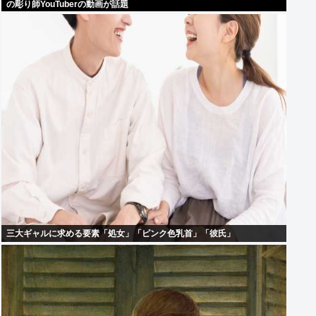
の彫り師YouTuberの動画が話題
三大ギャルに求める要素「処女」「ピンク色乳首」「彼氏」