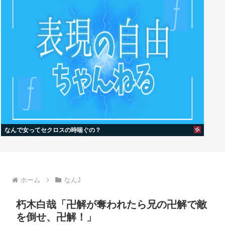
なんで女ってセクロスの時喘ぐの？
ホーム
なんJ
朽木白哉「卍解が奪われたら兄の卍解で敵
を倒せ、卍解！」