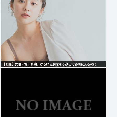
【画像】女優・堀田真由、ゆるゆる胸元もう少しで谷間見えるのに