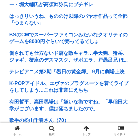
ー・堀大輔氏が高須幹弥氏にブチギレ
はっきりいうね、もののけ以降のパヤオ作品って全部
「つまらない」
BSのCMでスーパーファミコンみたいなクオリティの
ゲームを8000円ぐらいで売ってるでしょ
倒されても仕方ないド屑な敵キャラ…半天狗、獪岳、
ジャギ、蟹座のデスマスク、ザボエラ、戸愚呂兄 ほ...
テレビアニメ第2期「烈日の黄金郷」 9月に劇場上映
K-POPアイドル、エヴァのプラグスーツを着てライブ
をしてしまう…これは非常にえちち
有田哲平、高田馬場は「嫌いな街ですね」「早稲田大
学がございます、僕は落ちましたので」
歌手の松山千春さん（70）
坂本真綾の特別感は異常
ホーム
検索
トップ
サイドバー