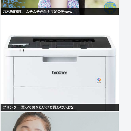
乃木坂5期生、ムチムチ色白ナマ足公開www
プリンター 買っておきたいけど買わないよな