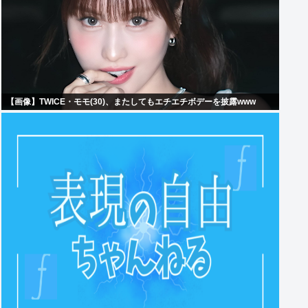
【画像】TWICE・モモ(30)、またしてもエチエチボデーを披露www