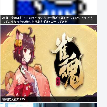
25歳、女ホル打ってるけど 女になりた過ぎて頭おかしくなりそう どう
してこうなったの俺ら とりあえずオ●ニーしてきた
雀魂友人戦91925