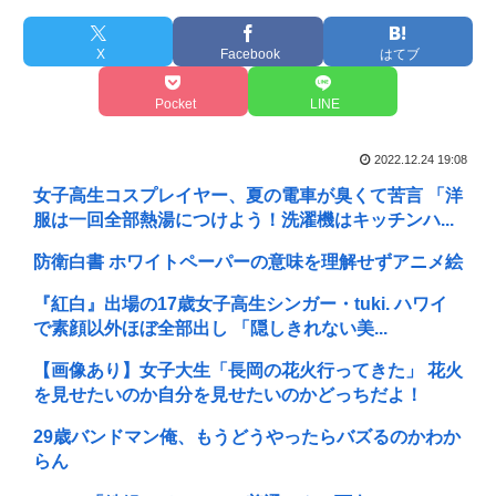
X
Facebook
はてブ
Pocket
LINE
2022.12.24 19:08
女子高生コスプレイヤー、夏の電車が臭くて苦言 「洋
服は一回全部熱湯につけよう！洗濯機はキッチンハ...
防衛白書 ホワイトペーパーの意味を理解せずアニメ絵
『紅白』出場の17歳女子高生シンガー・tuki. ハワイ
で素顔以外ほぼ全部出し 「隠しきれない美...
【画像あり】女子大生「長岡の花火行ってきた」 花火
を見せたいのか自分を見せたいのかどっちだよ！
29歳バンドマン俺、もうどうやったらバズるのかわか
らん