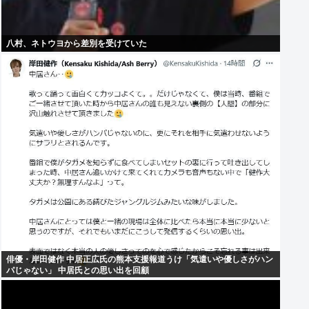
八村、ネトウヨから差別を受けていた
俳優・岸田健作 中居正広氏の熊本支援報道うけ「気遣いや優しさがハン
パじゃない」 中居氏との思い出を回顧