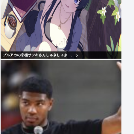
ブルアカの京極サツキさんしゅきしゅき…、っ