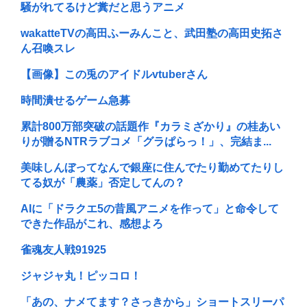
騒がれてるけど糞だと思うアニメ
wakatteTVの高田ふーみんこと、武田塾の高田史拓さ
ん召喚スレ
【画像】この兎のアイドルvtuberさん
時間潰せるゲーム急募
累計800万部突破の話題作『カラミざかり』の桂あい
りが贈るNTRラブコメ「グラぱらっ！」、完結ま...
美味しんぼってなんで銀座に住んでたり勤めてたりし
てる奴が「農薬」否定してんの？
AIに「ドラクエ5の昔風アニメを作って」と命令して
できた作品がこれ、感想よろ
雀魂友人戦91925
ジャジャ丸！ピッコロ！
「あの、ナメてます？さっきから」ショートスリーパ