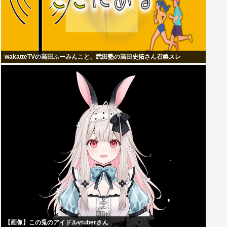
wakatteTVの高田ふーみんこと、武田塾の高田史拓さん召喚スレ
【画像】この兎のアイドルvtuberさん