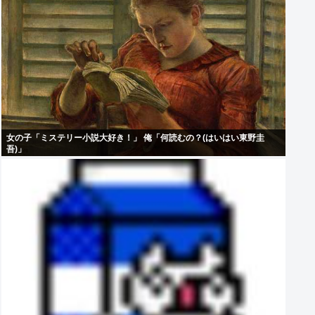
女の子「ミステリー小説大好き！」 俺「何読むの？(はいはい東野圭
吾)」