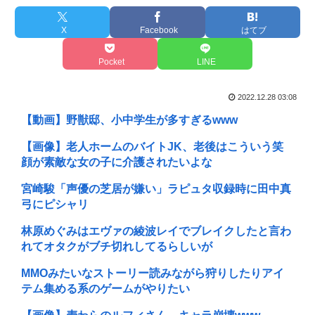
X
Facebook
はてブ
Pocket
LINE
2022.12.28 03:08
【動画】野獣邸、小中学生が多すぎるwww
【画像】老人ホームのバイトJK、老後はこういう笑
顔が素敵な女の子に介護されたいよな
宮崎駿「声優の芝居が嫌い」ラピュタ収録時に田中真
弓にピシャリ
林原めぐみはエヴァの綾波レイでブレイクしたと言わ
れてオタクがブチ切れしてるらしいが
MMOみたいなストーリー読みながら狩りしたりアイ
テム集める系のゲームがやりたい