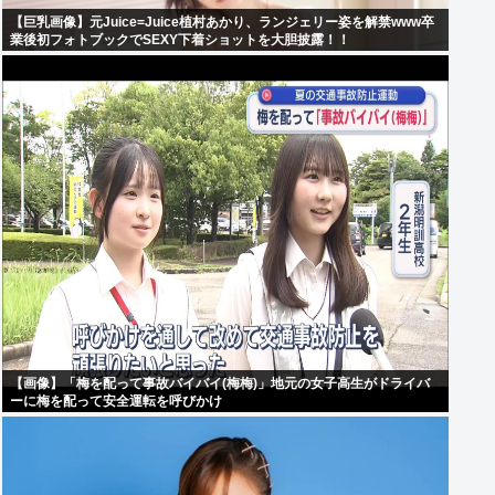
【巨乳画像】元Juice=Juice植村あかり、ランジェリー姿を解禁www卒
業後初フォトブックでSEXY下着ショットを大胆披露！！
【画像】「梅を配って事故バイバイ(梅梅)」地元の女子高生がドライバ
ーに梅を配って安全運転を呼びかけ