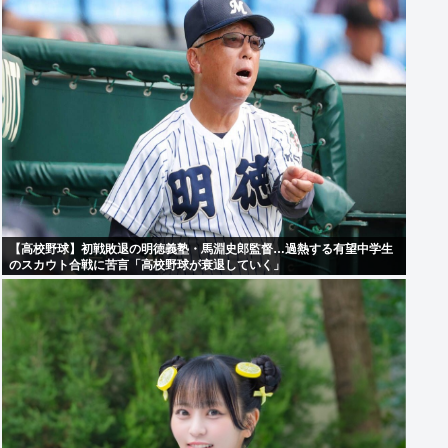
【高校野球】初戦敗退の明徳義塾・馬淵史郎監督…過熱する有望中学生
のスカウト合戦に苦言「高校野球が衰退していく」