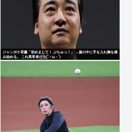
ジャンポケ斉藤「初めまして！ ぶちゅっ！」 →服の中に手を入れ胸を揉
み始める。 これ異常者だろ(´・ω・`)