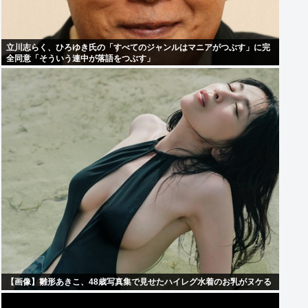
立川志らく、ひろゆき氏の「すべてのジャンルはマニアがつぶす」に完
全同意「そういう連中が落語をつぶす」
【画像】雛形あきこ、48歳写真集で見せたハイレグ水着のお乳がヌケる