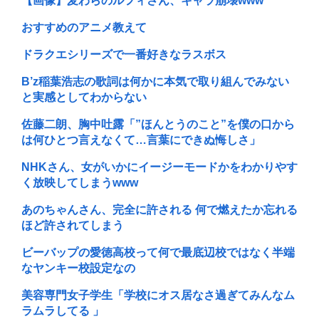
【画像】麦わらのルフィさん、キャラ崩壊www
おすすめのアニメ教えて
ドラクエシリーズで一番好きなラスボス
B’z稲葉浩志の歌詞は何かに本気で取り組んでみない
と実感としてわからない
佐藤二朗、胸中吐露「”ほんとうのこと”を僕の口から
は何ひとつ言えなくて…言葉にできぬ悔しさ」
NHKさん、女がいかにイージーモードかをわかりやす
く放映してしまうwww
あのちゃんさん、完全に許される 何で燃えたか忘れる
ほど許されてしまう
ビーバップの愛徳高校って何で最底辺校ではなく半端
なヤンキー校設定なの
美容専門女子学生「学校にオス居なさ過ぎてみんなム
ラムラしてる 」