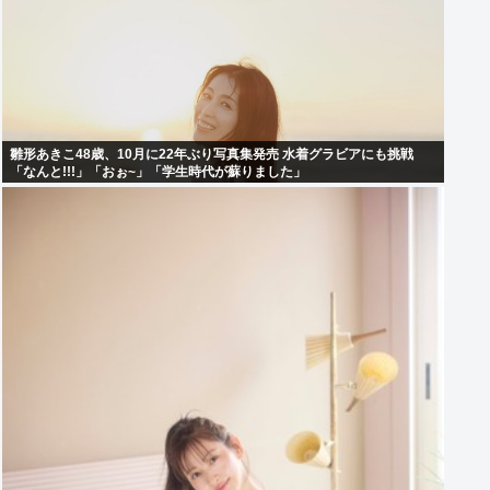
雛形あきこ48歳、10月に22年ぶり写真集発売 水着グラビアにも挑戦
「なんと!!!」「おぉ~」「学生時代が蘇りました」