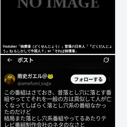
Youtuber「独擅場（どくせんじょう）」普通の日本人「『どくだんじょ
う』ね もしかして中国人？」er「それは独壇場」