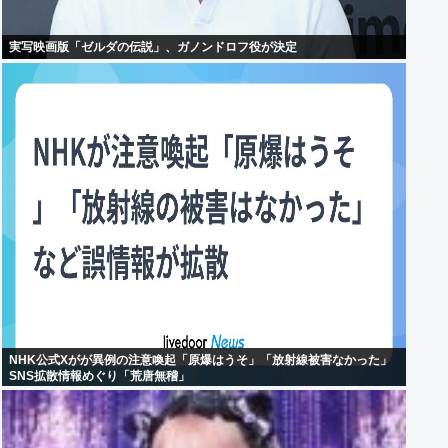
実写映画版「ゼルダの伝説」、ガノンドロフ役が決定
NHK公式Xがが異例の注意喚起「原爆はうそ」「放射線被害なかった」
SNS拡散情報めぐり「荒唐無稽」