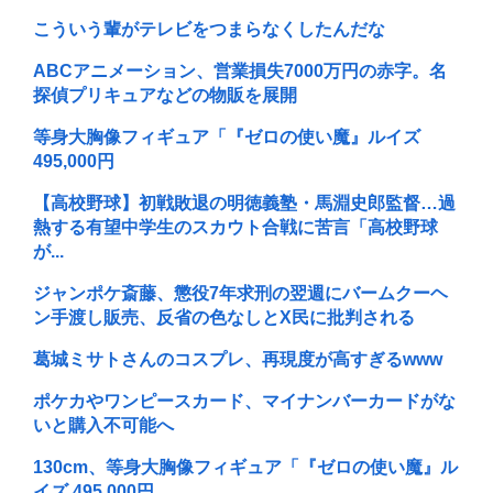
こういう輩がテレビをつまらなくしたんだな
ABCアニメーション、営業損失7000万円の赤字。名
探偵プリキュアなどの物販を展開
等身大胸像フィギュア「『ゼロの使い魔』ルイズ
495,000円
【高校野球】初戦敗退の明徳義塾・馬淵史郎監督…過
熱する有望中学生のスカウト合戦に苦言「高校野球
が...
ジャンポケ斎藤、懲役7年求刑の翌週にバームクーヘ
ン手渡し販売、反省の色なしとX民に批判される
葛城ミサトさんのコスプレ、再現度が高すぎるwww
ポケカやワンピースカード、マイナンバーカードがな
いと購入不可能へ
130cm、等身大胸像フィギュア「『ゼロの使い魔』ル
イズ 495,000円