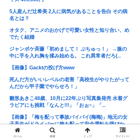
5人産んだ辻希美 2人に病気があることを告白 その病
名とは？
オタク、アニメのおかげで可愛い女性と知り合い、め
でたく結婚
ジャンポケ斉藤「初めまして！ ぶちゅっ！」 →服の
中に手を入れ胸を揉み始める。 これ異常者だろ(...
【画像】Gacktの投げ方www
死んだ方がいいレベルの老害「高校生がやりたがって
んだから甲子園でやらせろ！」
雛形あきこ48歳、10月に22年ぶり写真集発売 水着グ
ラビアにも挑戦「なんと!!!」「おぉ~」「...
【画像】「梅を配って事故バイバイ(梅梅)」地元の女
子高生がドライバーに梅を配って安全運転を呼びか...
「声優の芝居が嫌いと言われ…」声優・田中真弓が
ホーム
検索
トップ
サイドバー