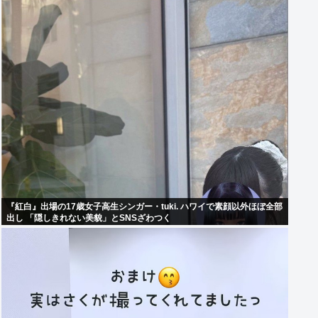
『紅白』出場の17歳女子高生シンガー・tuki. ハワイで素顔以外ほぼ全部
出し 「隠しきれない美貌」とSNSざわつく