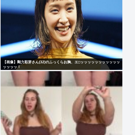
【画像】剛力彩芽さん(32)のふっくらお胸、エ□ッッッッッッッッッッッ
ッッッッ！