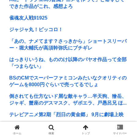
できた作品がこれ、感想よろ
雀魂友人戦91925
ジャジャ丸！ピッコロ！
「あの、ナメてます？さっきから」ショートスリーパ
ー・堀大輔氏が高須幹弥氏にブチギレ
はっきりいうね、もののけ以降のパヤオ作品って全部
「つまらない」
BSのCMでスーパーファミコンみたいなクオリティの
ゲームを8000円ぐらいで売ってるでしょ
倒されても仕方ないド屑な敵キャラ…半天狗、獪岳、
ジャギ、蟹座のデスマスク、ザボエラ、戸愚呂兄 ほ...
テレビアニメ第2期「烈日の黄金郷」 9月に劇場上映
K-POPアイドル、エヴァのプラグスーツを着てライブ
をしてしまう…これは非常にえちち
ホーム
検索
トップ
サイドバー