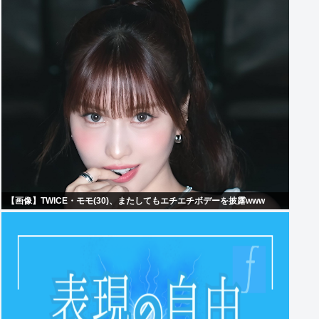
【画像】TWICE・モモ(30)、またしてもエチエチボデーを披露www