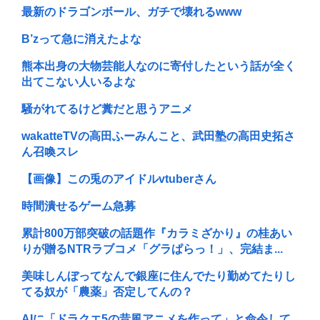
最新のドラゴンボール、ガチで壊れるwww
B’zって急に消えたよな
熊本出身の大物芸能人なのに寄付したという話が全く
出てこない人いるよな
騒がれてるけど糞だと思うアニメ
wakatteTVの高田ふーみんこと、武田塾の高田史拓さ
ん召喚スレ
【画像】この兎のアイドルvtuberさん
時間潰せるゲーム急募
累計800万部突破の話題作『カラミざかり』の桂あい
りが贈るNTRラブコメ「グラぱらっ！」、完結ま...
美味しんぼってなんで銀座に住んでたり勤めてたりし
てる奴が「農薬」否定してんの？
AIに「ドラクエ5の昔風アニメを作って」と命令して