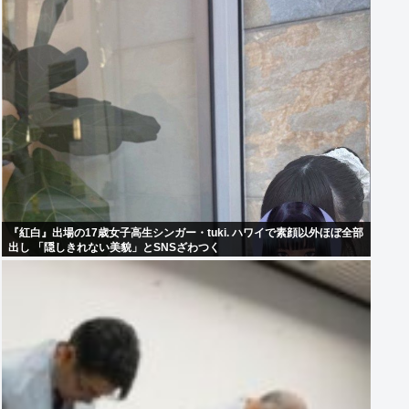
『紅白』出場の17歳女子高生シンガー・tuki. ハワイで素顔以外ほぼ全部
出し 「隠しきれない美貌」とSNSざわつく