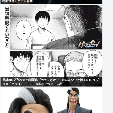
時間潰せるゲーム急募
累計800万部突破の話題作『カラミざかり』の桂あいりが贈るNTRラブ
コメ「グラぱらっ！」、完結までラスト2話！！