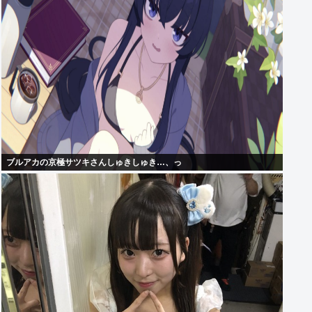
ブルアカの京極サツキさんしゅきしゅき…、っ