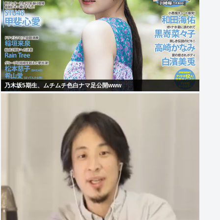
乃木坂5期生、ムチムチ色白ナマ足公開www