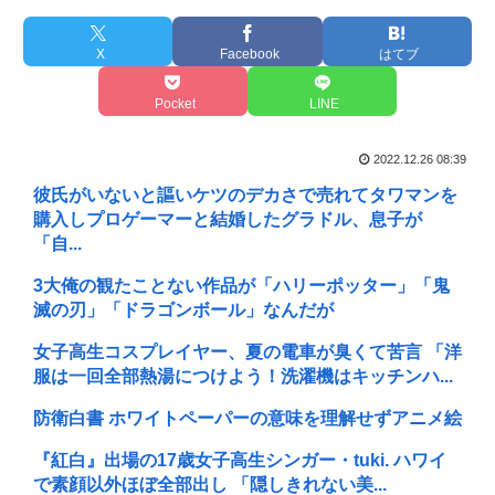
X
Facebook
はてブ
Pocket
LINE
2022.12.26 08:39
彼氏がいないと謳いケツのデカさで売れてタワマンを
購入しプロゲーマーと結婚したグラドル、息子が
「自...
3大俺の観たことない作品が「ハリーポッター」「鬼
滅の刃」「ドラゴンボール」なんだが
女子高生コスプレイヤー、夏の電車が臭くて苦言 「洋
服は一回全部熱湯につけよう！洗濯機はキッチンハ...
防衛白書 ホワイトペーパーの意味を理解せずアニメ絵
『紅白』出場の17歳女子高生シンガー・tuki. ハワイ
で素顔以外ほぼ全部出し 「隠しきれない美...