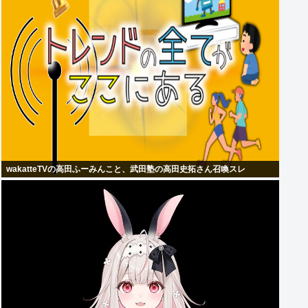
wakatteTVの高田ふーみんこと、武田塾の高田史拓さん召喚スレ