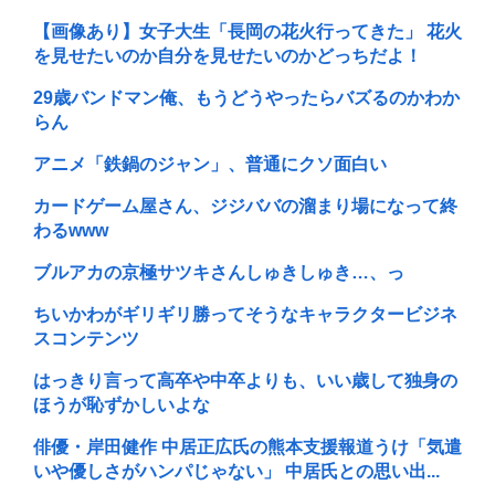
【画像あり】女子大生「長岡の花火行ってきた」 花火
を見せたいのか自分を見せたいのかどっちだよ！
29歳バンドマン俺、もうどうやったらバズるのかわか
らん
アニメ「鉄鍋のジャン」、普通にクソ面白い
カードゲーム屋さん、ジジババの溜まり場になって終
わるwww
ブルアカの京極サツキさんしゅきしゅき…、っ
ちいかわがギリギリ勝ってそうなキャラクタービジネ
スコンテンツ
はっきり言って高卒や中卒よりも、いい歳して独身の
ほうが恥ずかしいよな
俳優・岸田健作 中居正広氏の熊本支援報道うけ「気遣
いや優しさがハンパじゃない」 中居氏との思い出...