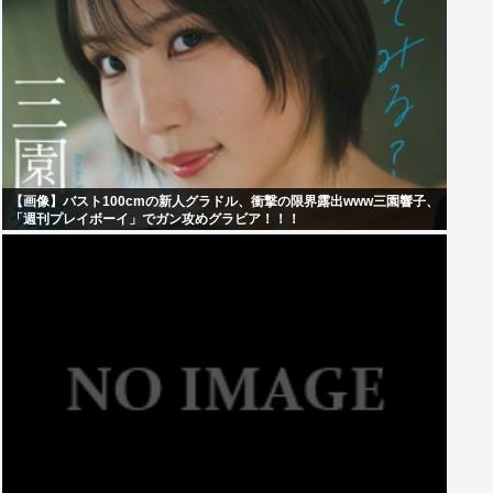
【画像】バスト100cmの新人グラドル、衝撃の限界露出www三園響子、
「週刊プレイボーイ」でガン攻めグラビア！！！