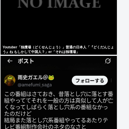
Youtuber「独擅場（どくせんじょう）」普通の日本人「『どくだんじょ
う』ね もしかして中国人？」er「それは独壇場」