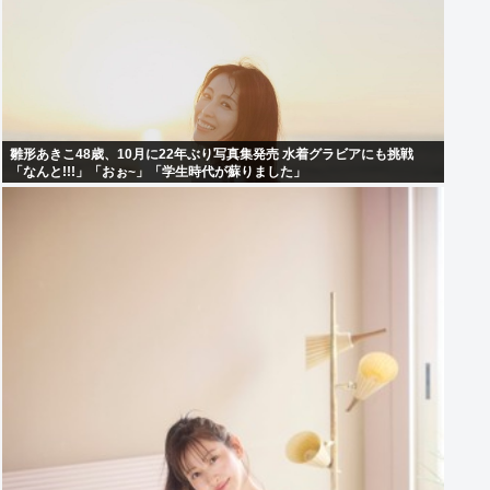
雛形あきこ48歳、10月に22年ぶり写真集発売 水着グラビアにも挑戦
「なんと!!!」「おぉ~」「学生時代が蘇りました」