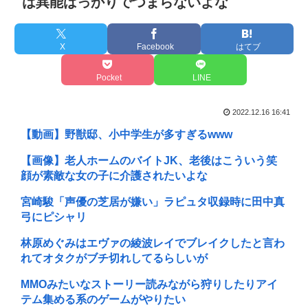
は異能ばっかりでつまらないよな
X
Facebook
はてブ
Pocket
LINE
2022.12.16 16:41
【動画】野獣邸、小中学生が多すぎるwww
【画像】老人ホームのバイトJK、老後はこういう笑
顔が素敵な女の子に介護されたいよな
宮崎駿「声優の芝居が嫌い」ラピュタ収録時に田中真
弓にピシャリ
林原めぐみはエヴァの綾波レイでブレイクしたと言わ
れてオタクがブチ切れしてるらしいが
MMOみたいなストーリー読みながら狩りしたりアイ
テム集める系のゲームがやりたい