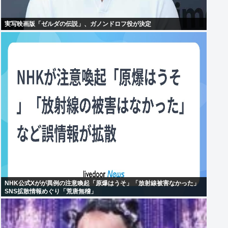
実写映画版「ゼルダの伝説」、ガノンドロフ役が決定
NHK公式Xがが異例の注意喚起「原爆はうそ」「放射線被害なかった」
SNS拡散情報めぐり「荒唐無稽」