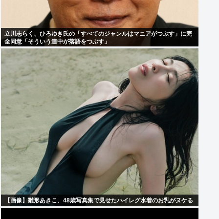
立川志らく、ひろゆき氏の「すべてのジャンルはマニアがつぶす」に完
全同意「そういう連中が落語をつぶす」
【画像】雛形あきこ、48歳写真集で見せたハイレグ水着のお乳がヌケる