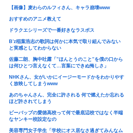
【画像】麦わらのルフィさん、キャラ崩壊www
おすすめのアニメ教えて
ドラクエシリーズで一番好きなラスボス
B’z稲葉浩志の歌詞は何かに本気で取り組んでみない
と実感としてわからない
佐藤二朗、胸中吐露「”ほんとうのこと”を僕の口から
は何ひとつ言えなくて…言葉にできぬ悔しさ」
NHKさん、女がいかにイージーモードかをわかりやす
く放映してしまうwww
あのちゃんさん、完全に許される 何で燃えたか忘れる
ほど許されてしまう
ビーバップの愛徳高校って何で最底辺校ではなく半端
なヤンキー校設定なの
美容専門女子学生「学校にオス居なさ過ぎてみんなム