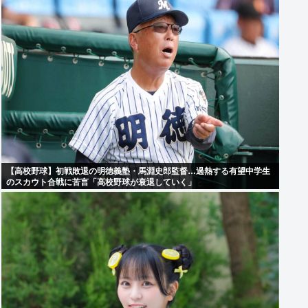
【高校野球】初戦敗退の明徳義塾・馬淵史郎監督…過熱する有望中学生
のスカウト合戦に苦言「高校野球が衰退していく」