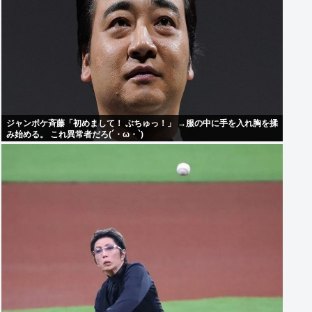
ジャンポケ斉藤「初めまして！ ぶちゅっ！」 →服の中に手を入れ胸を揉
み始める。 これ異常者だろ(´・ω・`)