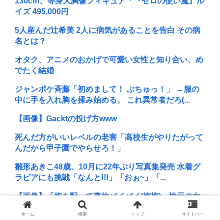
130cm、等身大胸像フィギュア「『ゼロの使い魔』ル
イズ 495,000円
5人産んだ辻希美 2人に病気があることを告白 その病
名とは？
オタク、アニメのおかげで可愛い女性と知り合い、め
でたく結婚
ジャンポケ斉藤「初めまして！ ぶちゅっ！」 →服の
中に手を入れ胸を揉み始める。 これ異常者だろ(...
【画像】Gacktの投げ方www
死んだ方がいいレベルの老害「高校生がやりたがって
んだから甲子園でやらせろ！」
雛形あきこ48歳、10月に22年ぶり写真集発売 水着グ
ラビアにも挑戦「なんと!!!」「おぉ~」「...
【画像】「梅を配って事故バイバイ(梅梅)」地元の女
子高生がドライバーに梅を配って安全運転を呼びか...
ホーム
検索
トップ
サイドバー