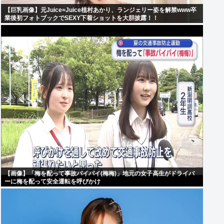
【巨乳画像】元Juice=Juice植村あかり、ランジェリー姿を解禁www卒
業後初フォトブックでSEXY下着ショットを大胆披露！！
【画像】「梅を配って事故バイバイ(梅梅)」地元の女子高生がドライバ
ーに梅を配って安全運転を呼びかけ