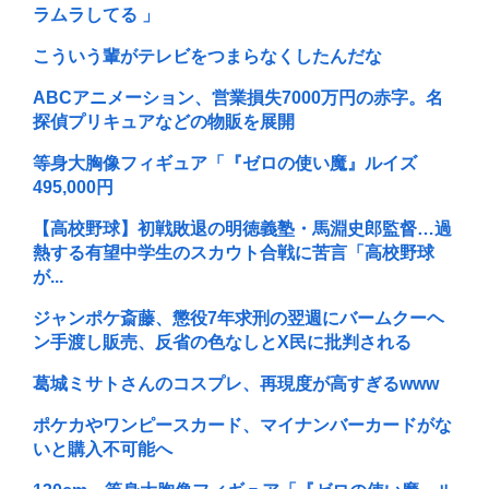
ラムラしてる 」
こういう輩がテレビをつまらなくしたんだな
ABCアニメーション、営業損失7000万円の赤字。名
探偵プリキュアなどの物販を展開
等身大胸像フィギュア「『ゼロの使い魔』ルイズ
495,000円
【高校野球】初戦敗退の明徳義塾・馬淵史郎監督…過
熱する有望中学生のスカウト合戦に苦言「高校野球
が...
ジャンポケ斎藤、懲役7年求刑の翌週にバームクーヘ
ン手渡し販売、反省の色なしとX民に批判される
葛城ミサトさんのコスプレ、再現度が高すぎるwww
ポケカやワンピースカード、マイナンバーカードがな
いと購入不可能へ