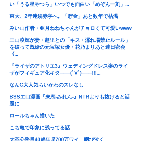
い「うる星やつら」いつでも面白い「めぞん一刻」...
東大、2年連続赤字へ。「貯金」あと数年で枯渇
みい山作者・亜月ねねちゃんがチョロくて可愛いwww
三山凌輝が妻・趣里との「キス・濡れ場禁止ルール」
を破って既婚の元宝塚女優・花乃まりあと連日密会
《...
『ライザのアトリエ3』ウェディングドレス姿のライ
ザがフィギュア化キタ───(ﾟ∀ﾟ)───!!!...
なんG大人気ちいかわのスレなし
BSSエ口漫画『未恋-みれん-』NTRよりも抜けると話
題に
ロールちゃん描いた
こち亀で印象に残ってる話
大卒公務員40歳年収700万ワイ、咽び泣く…