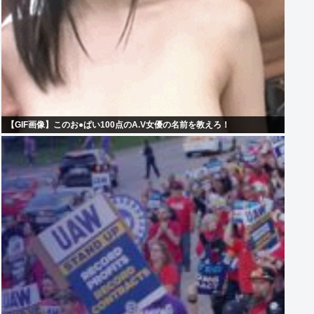
【GIF画像】このお●ぱい100点のA.V女優の名前を教えろ！