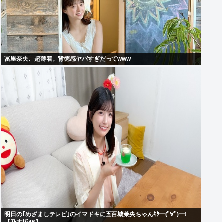
冨里奈央、超薄着。背徳感ヤバすぎだってwww
明日の｢めざましテレビ｣のイマドキに五百城茉央ちゃんｷﾀ━(ﾟ∀ﾟ)━!