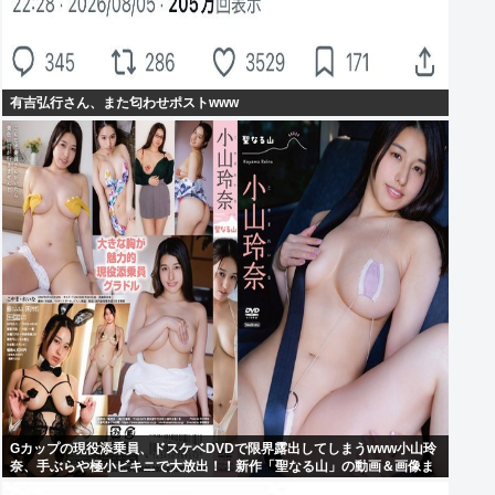
有吉弘行さん、また匂わせポストwww
Gカップの現役添乗員、ドスケベDVDで限界露出してしまうwww小山玲
奈、手ぶらや極小ビキニで大放出！！新作「聖なる山」の動画＆画像ま
とめ！