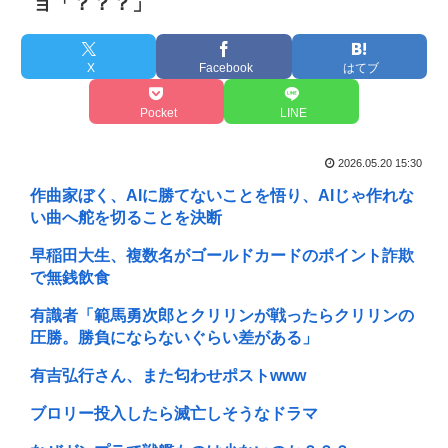
ョ「？？？」
X
Facebook
はてブ
Pocket
LINE
2026.05.20 15:30
作曲家ぼく、AIに勝てないことを悟り、AIじゃ作れな
い曲へ舵を切ることを決断
早稲田大生、複数名がゴールドカードのポイント詐欺
で無銭飲食
有識者「範馬勇次郎とクリリンが戦ったらクリリンの
圧勝。勝負にならないぐらい差がある」
有吉弘行さん、また匂わせポストwww
ブロリー投入したら滅亡しそうなドラマ