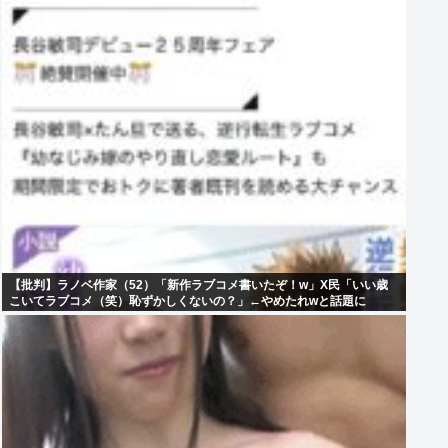
【批判】ラノベ作家（52）「新作ラブコメ書いたぞ！w」X民「いい歳
こいてラブコメ（笑）恥ずかしくないの？」←やめたれwと話題に