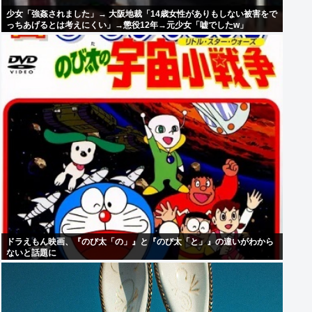
少女「強姦されました」→ 大阪地裁「14歳女性がありもしない被害をで
っちあげるとは考えにくい」→懲役12年→元少女「嘘でしたw」
ドラえもん映画、『のび太「の」』と『のび太「と」』の違いがわから
ないと話題に