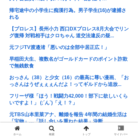
帰宅途中の小学生に痴漢行為。男子学生(16)が逮捕さ
れる
【プロレス】長州小力 西口DXプロレス8月大会でリン
グ復帰 対戦相手はクロちゃん 道交法違反の疑...
元フジTV渡邉渚「悪いのは全部中居正広！」
早稲田大生、複数名がゴールドカードのポイント詐欺
で無銭飲食
おっさん（38）と少女（16）の最高に尊い漫画、「お
っさんはうぜぇぇぇんだよ！ってギルドから追放...
フリーザ様「ほう！戦闘力42,000！部下に欲しいくら
いですよ！」 (;´ん`)「え！？」
元TBS山本里菜アナ、離婚を報告 4年間の結婚生活は
「宝物」…「話し合いを重ねた結果」決断
日本の芸能人、続々と日本脱出
ホーム
検索
トップ
サイドバー