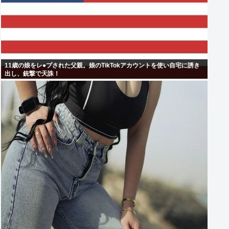
11歳の娘をレ●プされた父親。娘のTikTokアカウントを使い自宅に誘き
出し、銃撃で天誅！