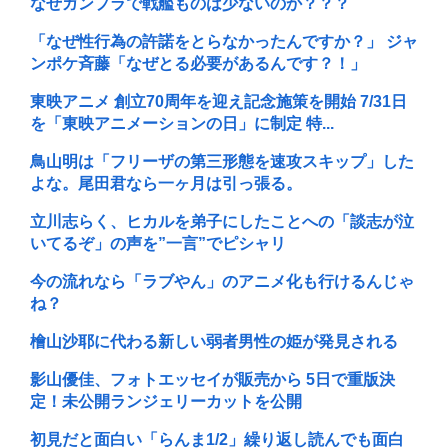
なぜガンプラで戦艦ものは少ないのか？？？
「なぜ性行為の許諾をとらなかったんですか？」 ジャ
ンポケ斉藤「なぜとる必要があるんです？！」
東映アニメ 創立70周年を迎え記念施策を開始 7/31日
を「東映アニメーションの日」に制定 特...
鳥山明は「フリーザの第三形態を速攻スキップ」した
よな。尾田君なら一ヶ月は引っ張る。
立川志らく、ヒカルを弟子にしたことへの「談志が泣
いてるぞ」の声を”一言”でピシャリ
今の流れなら「ラブやん」のアニメ化も行けるんじゃ
ね？
檜山沙耶に代わる新しい弱者男性の姫が発見される
影山優佳、フォトエッセイが販売から 5日で重版決
定！未公開ランジェリーカットを公開
初見だと面白い「らんま1/2」繰り返し読んでも面白