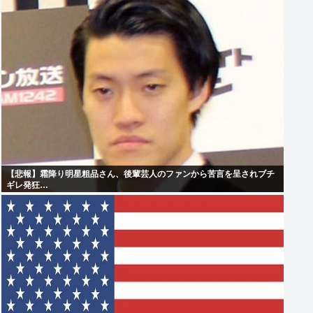
【悲報】霜降り明星粗品さん、後輩芸人のファンから苦言を呈されブチ
ギレ発狂…