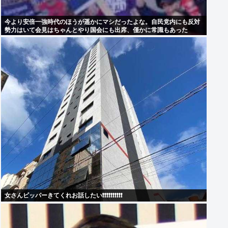
今より安倍一強時代のほうが遥かにマシだったよな。自民党内にも反対
勢力はいて会見はちゃんとやり国会にも出席、僅かに常識もあった
女さんビッパーきてくれお話したい❗❗❗❗❗❗❗❗❗❗