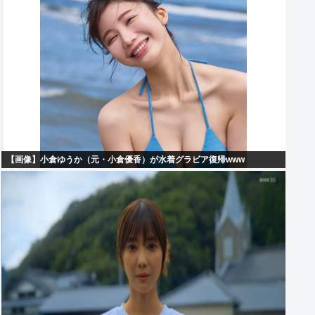
【画像】小倉ゆうか（元・小倉優香）が水着グラビア復帰www