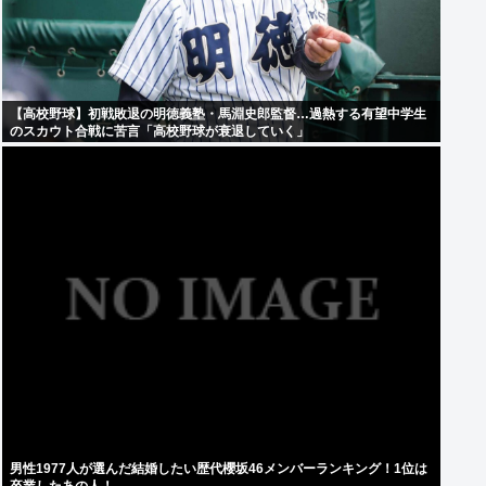
【高校野球】初戦敗退の明徳義塾・馬淵史郎監督…過熱する有望中学生
のスカウト合戦に苦言「高校野球が衰退していく」
男性1977人が選んだ結婚したい歴代櫻坂46メンバーランキング！1位は