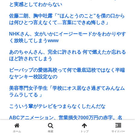
と実感としてわからない
佐藤二朗、胸中吐露「”ほんとうのこと”を僕の口から
は何ひとつ言えなくて…言葉にできぬ悔しさ」
NHKさん、女がいかにイージーモードかをわかりやす
く放映してしまうwww
あのちゃんさん、完全に許される 何で燃えたか忘れる
ほど許されてしまう
ビーバップの愛徳高校って何で最底辺校ではなく半端
なヤンキー校設定なの
美容専門女子学生「学校にオス居なさ過ぎてみんなム
ラムラしてる 」
こういう輩がテレビをつまらなくしたんだな
ABCアニメーション、営業損失7000万円の赤字。名
探偵プリキュアなどの物販を展開
ホーム
検索
トップ
サイドバー