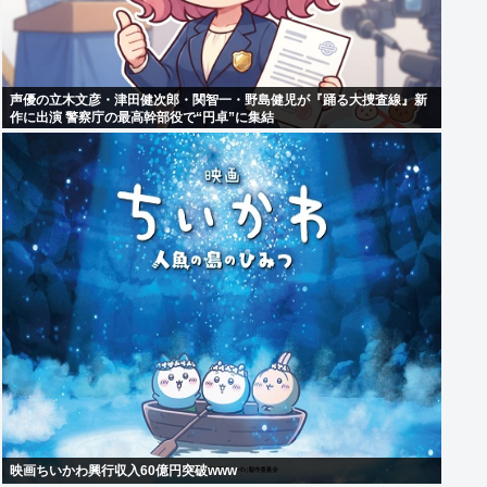
声優の立木文彦・津田健次郎・関智一・野島健児が『踊る大捜査線』新
作に出演 警察庁の最高幹部役で“円卓”に集結
映画ちいかわ興行収入60億円突破www