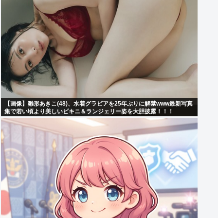
【画像】雛形あきこ(48)、水着グラビアを25年ぶりに解禁www最新写真
集で若い頃より美しいビキニ＆ランジェリー姿を大胆披露！！！