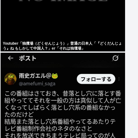
Youtuber「独擅場（どくせんじょう）」普通の日本人「『どくだんじょ
う』ね もしかして中国人？」er「それは独壇場」