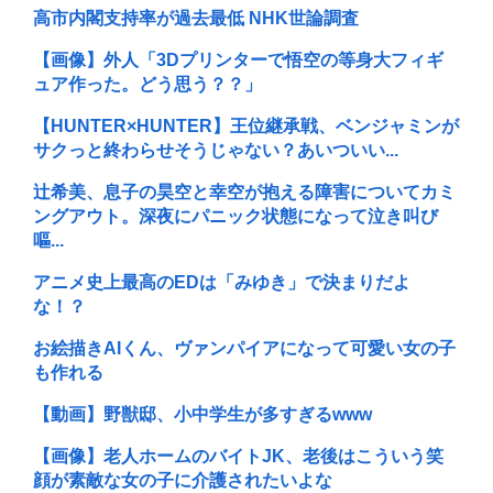
高市内閣支持率が過去最低 NHK世論調査
【画像】外人「3Dプリンターで悟空の等身大フィギ
ュア作った。どう思う？？」
【HUNTER×HUNTER】王位継承戦、ベンジャミンが
サクっと終わらせそうじゃない？あいついい...
辻希美、息子の昊空と幸空が抱える障害についてカミ
ングアウト。深夜にパニック状態になって泣き叫び
嘔...
アニメ史上最高のEDは「みゆき」で決まりだよ
な！？
お絵描きAIくん、ヴァンパイアになって可愛い女の子
も作れる
【動画】野獣邸、小中学生が多すぎるwww
【画像】老人ホームのバイトJK、老後はこういう笑
顔が素敵な女の子に介護されたいよな