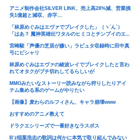
アニメ制作会社SILVER LINK、売上高28%減、営業損
失1億超と減収、赤字…
「林原めぐみはエヴァでブレイクした」（ヽ´ん`）
「はあ？ 魔神英雄伝ワタルのヒミコとチンプイのエ...
宮崎駿「声優の芝居が嫌い」ラピュタ収録時に田中真
弓にピシャリ
林原めぐみはエヴァの綾波レイでブレイクしたと言わ
れてオタクがブチ切れしてるらしいが
MMOみたいなストーリー読みながら狩りしたりアイ
テム集める系のゲームがやりたい
【画像】麦わらのルフィさん、キャラ崩壊www
おすすめのアニメ教えて
ドラクエシリーズで一番好きなラスボス
B’z稲葉浩志の歌詞は何かに本気で取り組んでみない