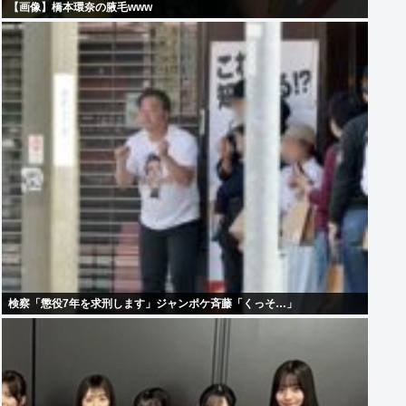
【画像】橋本環奈の腋毛www
検察「懲役7年を求刑します」ジャンポケ斉藤「くっそ…」