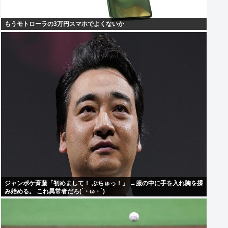
もうモトローラの3万円スマホでよくないか
ジャンポケ斉藤「初めまして！ ぶちゅっ！」 →服の中に手を入れ胸を揉
み始める。 これ異常者だろ(´・ω・`)