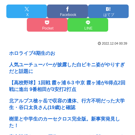
X
Facebook
はてブ
Pocket
LINE
2022.12.04 00:39
ホロライブ4期生のお
人気ユーチューバーが披露した白ビキニ姿がやりすぎ
だと話題に
【高校野球】1回戦 霞ヶ浦 6-3 中京 霞ヶ浦が6得点2回
戦に進出 9番相田が3安打2打点
北アルプス槍ヶ岳で収容の遺体、行方不明だった大学
生・谷口太良さん(19歳)と確認
樹里と中学生のカーセクロス完全版。新事実発見し
た！