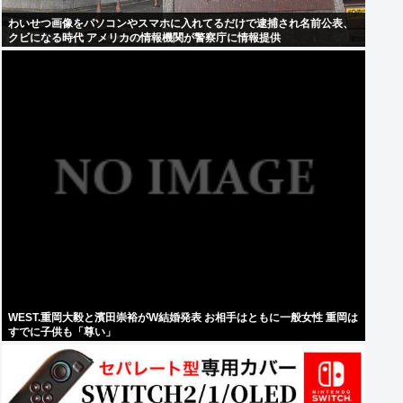
わいせつ画像をパソコンやスマホに入れてるだけで逮捕され名前公表、
クビになる時代 アメリカの情報機関が警察庁に情報提供
WEST.重岡大毅と濱田崇裕がW結婚発表 お相手はともに一般女性 重岡は
すでに子供も「尊い」