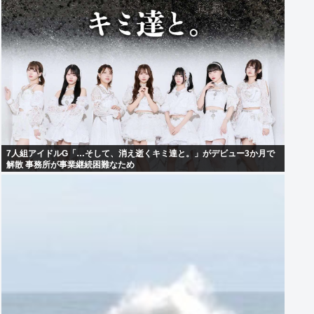
7人組アイドルG「…そして、消え逝くキミ達と。」がデビュー3か月で
解散 事務所が事業継続困難なため