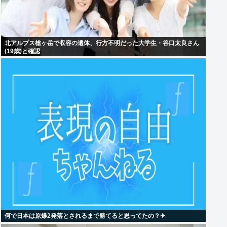
北アルプス槍ヶ岳で収容の遺体、行方不明だった大学生・谷口太良さん
(19歳)と確認
何で日本は原爆2発落とされるまで勝てると思ってたの？‎✈