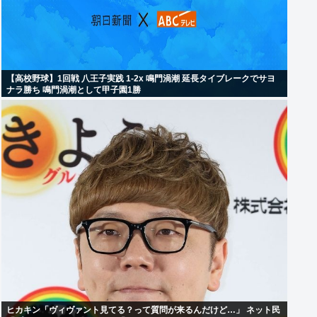
【高校野球】1回戦 八王子実践 1-2x 鳴門渦潮 延長タイブレークでサヨ
ナラ勝ち 鳴門渦潮として甲子園1勝
ヒカキン「ヴィヴァント見てる？って質問が来るんだけど…」 ネット民