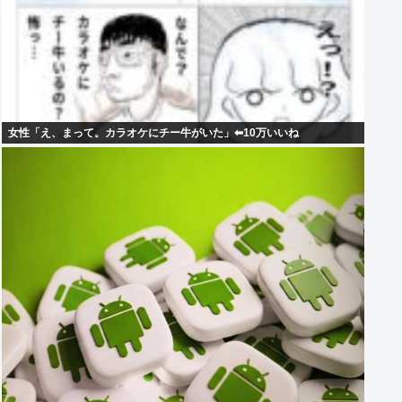
女性「え、まって。カラオケにチー牛がいた」⬅10万いいね