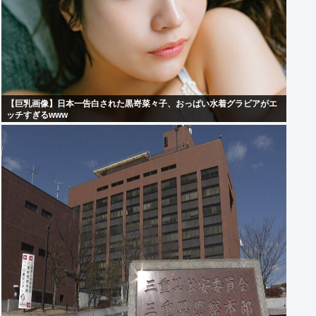
【巨乳画像】日本一告白された黒嵜菜々子、おっぱい水着グラビアがエ
ッチすぎるwww