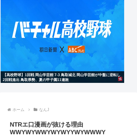
【高校野球】1回戦 岡山学芸館 7-3 鳥取城北 岡山学芸館が中盤に逆転し
2回戦進出 鳥取県勢、夏の甲子園11連敗
ホーム
なんJ
NTRエ口漫画が抜ける理由
WWYWYWWYWYWYYWYWWWY