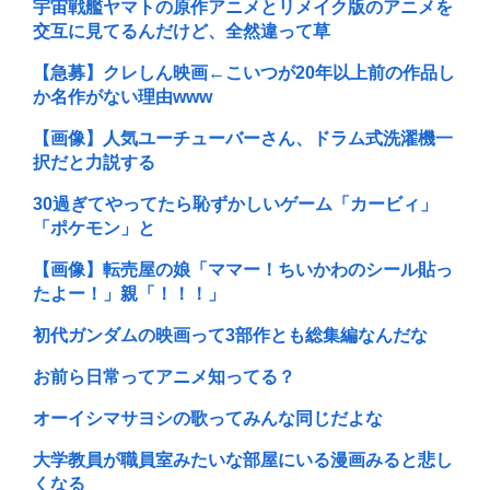
宇宙戦艦ヤマトの原作アニメとリメイク版のアニメを
交互に見てるんだけど、全然違って草
【急募】クレしん映画←こいつが20年以上前の作品し
か名作がない理由www
【画像】人気ユーチューバーさん、ドラム式洗濯機一
択だと力説する
30過ぎてやってたら恥ずかしいゲーム「カービィ」
「ポケモン」と
【画像】転売屋の娘「ママー！ちいかわのシール貼っ
たよー！」親「！！！」
初代ガンダムの映画って3部作とも総集編なんだな
お前ら日常ってアニメ知ってる？
オーイシマサヨシの歌ってみんな同じだよな
大学教員が職員室みたいな部屋にいる漫画みると悲し
くなる