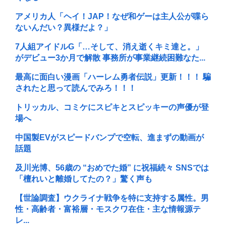
アメリカ人「ヘイ！JAP！なぜ和ゲーは主人公が喋ら
ないんだい？異様だよ？」
7人組アイドルG「…そして、消え逝くキミ達と。」
がデビュー3か月で解散 事務所が事業継続困難なた...
最高に面白い漫画「ハーレム勇者伝説」更新！！！ 騙
されたと思って読んでみろ！！！
トリッカル、コミケにスピキとスピッキーの声優が登
場へ
中国製EVがスピードバンプで空転、進まずの動画が
話題
及川光博、56歳の “おめでた婚” に祝福続々 SNSでは
「檀れいと離婚してたの？」驚く声も
【世論調査】ウクライナ戦争を特に支持する属性。男
性・高齢者・富裕層・モスクワ在住・主な情報源テ
レ...