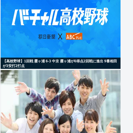
【高校野球】1回戦 霞ヶ浦 6-3 中京 霞ヶ浦が6得点2回戦に進出 9番相田
が3安打2打点