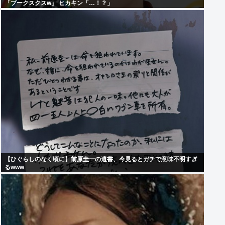
「プークスクスw」 ヒカキン「…！？」
【ひぐらしのなく頃に】前原圭一の遺書、今見るとガチで意味不明すぎ
るwww