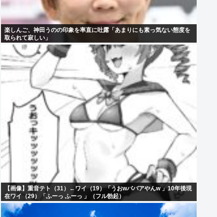
楽しんご、神田うのの印象を率直に吐露「あまりにも素っ気ない態度を
取られて寂しい」
【画像】重音テト（31）←ワイ（19）「うおwババアやんw 」10年後現
在ワイ（29）「ふーっ ふーっ 」（フル勃起）