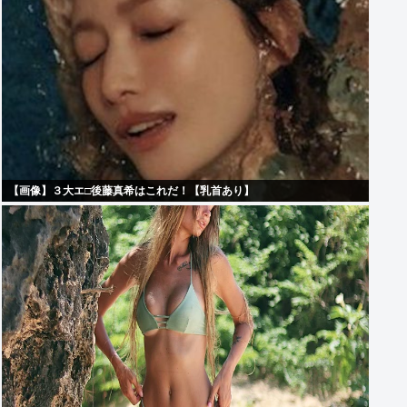
【画像】３大エ□後藤真希はこれだ！【乳首あり】