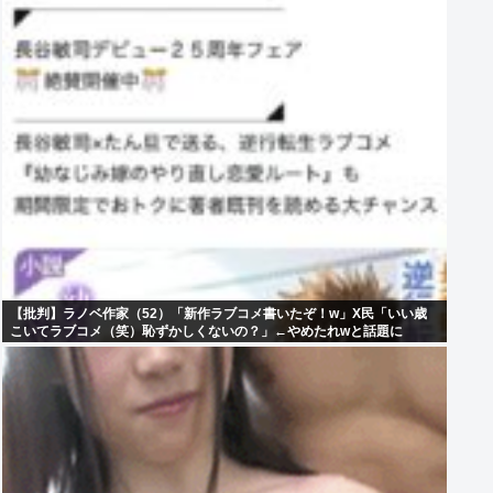
【批判】ラノベ作家（52）「新作ラブコメ書いたぞ！w」X民「いい歳
こいてラブコメ（笑）恥ずかしくないの？」←やめたれwと話題に