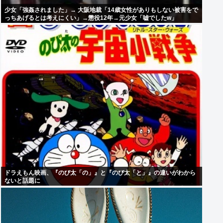
少女「強姦されました」→ 大阪地裁「14歳女性がありもしない被害をで
っちあげるとは考えにくい」→懲役12年→元少女「嘘でしたw」
ドラえもん映画、『のび太「の」』と『のび太「と」』の違いがわから
ないと話題に