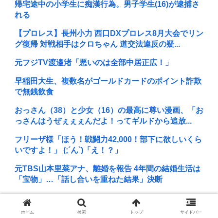
帰宅途中の小学生に痴漢行為。男子学生(16)が逮捕さ
れる
【プロレス】長州小力 西口DXプロレス8月大会でリン
グ復帰 対戦相手はクロちゃん 道交法違反の疑...
元フジTV渡邉渚「悪いのは全部中居正広！」
早稲田大生、複数名がゴールドカードのポイント詐欺
で無銭飲食
おっさん（38）と少女（16）の最高に尊い漫画、「お
っさんはうぜぇぇぇんだよ！ってギルドから追放...
フリーザ様「ほう！戦闘力42,000！部下に欲しいくら
いですよ！」 (;´ん`)「え！？」
元TBS山本里菜アナ、離婚を報告 4年間の結婚生活は
「宝物」…「話し合いを重ねた結果」決断
日本の芸能人、続々と日本脱出
ホーム
検索
トップ
サイドバー
B’z「重いマーシャル運んでた腰の痛みまだ覚えてる