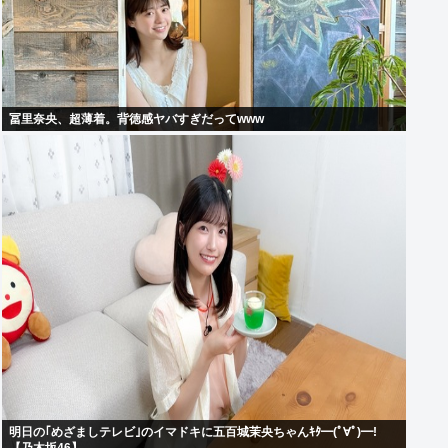
冨里奈央、超薄着。背徳感ヤバすぎだってwww
明日の｢めざましテレビ｣のイマドキに五百城茉央ちゃんｷﾀ━(ﾟ∀ﾟ)━!