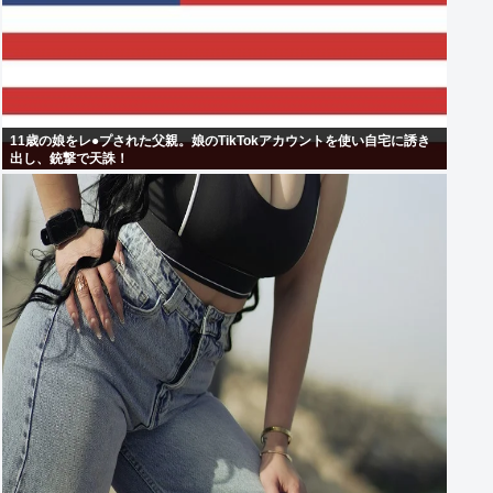
11歳の娘をレ●プされた父親。娘のTikTokアカウントを使い自宅に誘き
出し、銃撃で天誅！