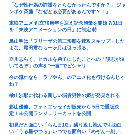
「なぜ性行為の許諾をとらなかったんですか？」 ジャ
ンポケ斉藤「なぜとる必要があるんです？！」
東映アニメ 創立70周年を迎え記念施策を開始 7/31日
を「東映アニメーションの日」に制定 特...
鳥山明は「フリーザの第三形態を速攻スキップ」した
よな。尾田君なら一ヶ月は引っ張る。
立川志らく、ヒカルを弟子にしたことへの「談志が泣
いてるぞ」の声を”一言”でピシャリ
今の流れなら「ラブやん」のアニメ化も行けるんじゃ
ね？
檜山沙耶に代わる新しい弱者男性の姫が発見される
影山優佳、フォトエッセイが販売から 5日で重版決
定！未公開ランジェリーカットを公開
初見だと面白い「らんま1/2」繰り返し読んでも面白
い「うる星やつら」いつでも面白い「めぞん一刻」...