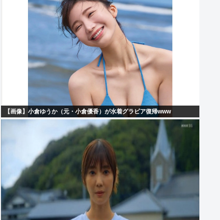
【画像】小倉ゆうか（元・小倉優香）が水着グラビア復帰www