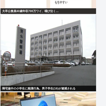
大卒公務員40歳年収700万ワイ、咽び泣く…
帰宅途中の小学生に痴漢行為。男子学生(16)が逮捕される