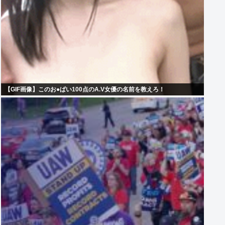
【GIF画像】このお●ぱい100点のA.V女優の名前を教えろ！