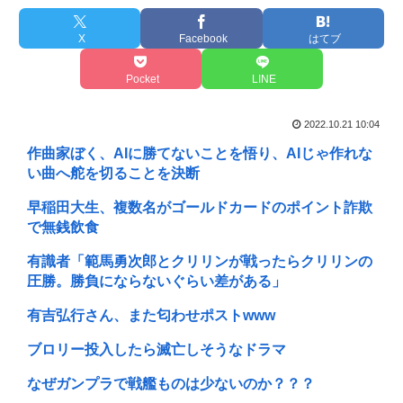
X
Facebook
はてブ
Pocket
LINE
2022.10.21 10:04
作曲家ぼく、AIに勝てないことを悟り、AIじゃ作れな
い曲へ舵を切ることを決断
早稲田大生、複数名がゴールドカードのポイント詐欺
で無銭飲食
有識者「範馬勇次郎とクリリンが戦ったらクリリンの
圧勝。勝負にならないぐらい差がある」
有吉弘行さん、また匂わせポストwww
ブロリー投入したら滅亡しそうなドラマ
なぜガンプラで戦艦ものは少ないのか？？？