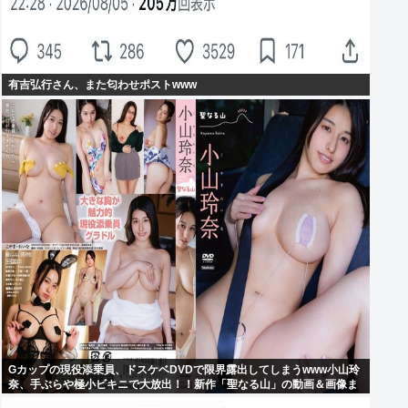
有吉弘行さん、また匂わせポストwww
Gカップの現役添乗員、ドスケベDVDで限界露出してしまうwww小山玲
奈、手ぶらや極小ビキニで大放出！！新作「聖なる山」の動画＆画像ま
とめ！