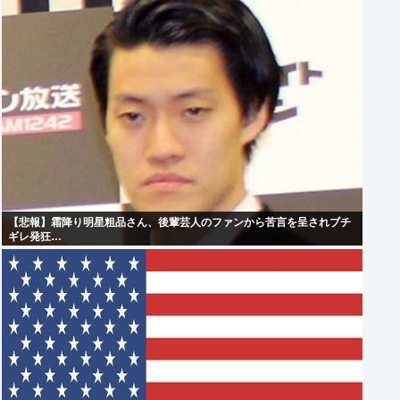
【悲報】霜降り明星粗品さん、後輩芸人のファンから苦言を呈されブチ
ギレ発狂…