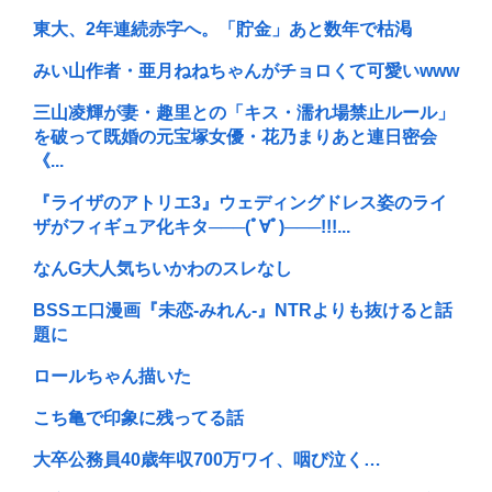
東大、2年連続赤字へ。「貯金」あと数年で枯渇
みい山作者・亜月ねねちゃんがチョロくて可愛いwww
三山凌輝が妻・趣里との「キス・濡れ場禁止ルール」
を破って既婚の元宝塚女優・花乃まりあと連日密会
《...
『ライザのアトリエ3』ウェディングドレス姿のライ
ザがフィギュア化キタ───(ﾟ∀ﾟ)───!!!...
なんG大人気ちいかわのスレなし
BSSエ口漫画『未恋-みれん-』NTRよりも抜けると話
題に
ロールちゃん描いた
こち亀で印象に残ってる話
大卒公務員40歳年収700万ワイ、咽び泣く…