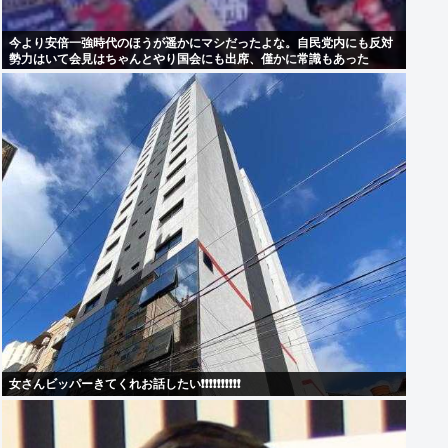
今より安倍一強時代のほうが遥かにマシだったよな。自民党内にも反対
勢力はいて会見はちゃんとやり国会にも出席、僅かに常識もあった
女さんビッパーきてくれお話したい❗❗❗❗❗❗❗❗❗❗