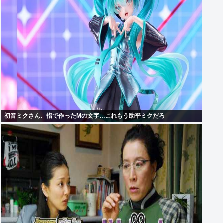
初音ミクさん、指で作ったMの文字…これもう助平ミクだろ