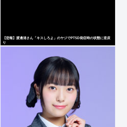
【悲報】渡邊渚さん「キスしろよ」のヤジでPTSD発症時の状態に逆戻
り