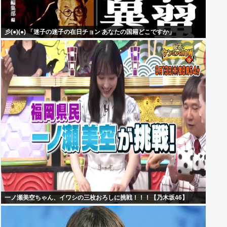
彡(●)(●) 「迷子の迷子の在日チョン あなたの国籍どこですか」
一ノ瀬美空ちゃん、イワシの三枚おろしに挑戦！！！【乃木坂46】