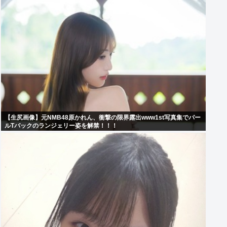
【生尻画像】元NMB48原かれん、衝撃の限界露出www1st写真集でパー
ルTバックのランジェリー姿を解禁！！！