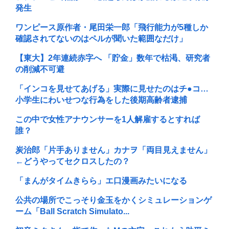
発生
ワンピース原作者・尾田栄一郎「飛行能力が5種しか
確認されてないのはペルが聞いた範囲なだけ」
【東大】2年連続赤字へ 「貯金」数年で枯渇、研究者
の削減不可避
「インコを見せてあげる」実際に見せたのはチ●コ…
小学生にわいせつな行為をした後期高齢者逮捕
この中で女性アナウンサーを1人解雇するとすれば
誰？
炭治郎「片手ありません」カナヲ「両目見えません」
←どうやってセクロスしたの？
「まんがタイムきらら」エ口漫画みたいになる
公共の場所でこっそり金玉をかくシミュレーションゲ
ーム「Ball Scratch Simulato...