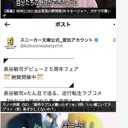
【画像】NHKに出た仙台育英の野球部JKマネージャー、ガチで可愛い
ぞ
ラノベ作家（52）「新作ラブコメ書いたぞ！w」X民「いい歳こいてラ
ブコメ（笑）恥ずかしくないの？」