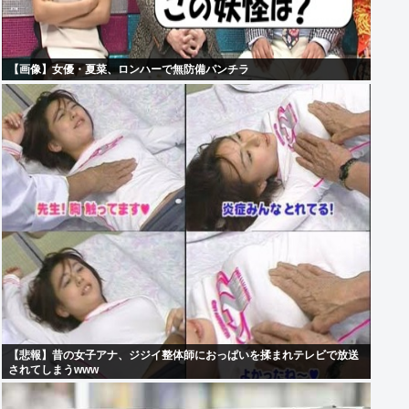
【画像】女優・夏菜、ロンハーで無防備パンチラ
【悲報】昔の女子アナ、ジジイ整体師におっぱいを揉まれテレビで放送
されてしまうwww