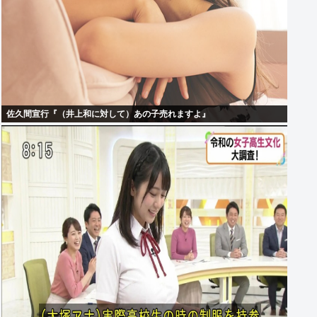
佐久間宣行『（井上和に対して）あの子売れますよ』