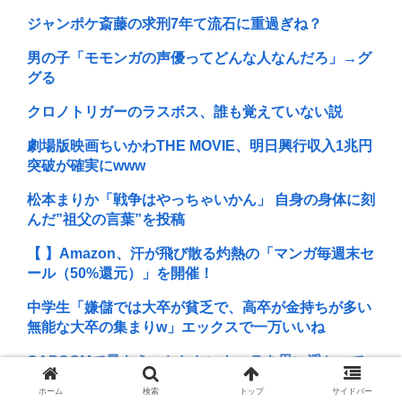
ジャンポケ斎藤の求刑7年て流石に重過ぎね？
男の子「モモンガの声優ってどんな人なんだろ」→グ
グる
クロノトリガーのラスボス、誰も覚えていない説
劇場版映画ちいかわTHE MOVIE、明日興行収入1兆円
突破が確実にwww
松本まりか「戦争はやっちゃいかん」 自身の身体に刻
んだ”祖父の言葉”を投稿
【 】Amazon、汗が飛び散る灼熱の「マンガ毎週末セ
ール（50%還元）」を開催！
中学生「嫌儲では大卒が貧乏で、高卒が金持ちが多い
無能な大卒の集まりw」エックスで一万いいね
CAPCOMで最もえっちしたいキャラを思い浮かべて
ください
ホーム
検索
トップ
サイドバー