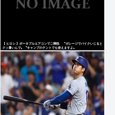
【 ヒロシ 】ポータブルエアコンでご満悦 〝ガレージでバイクいじると
クソ暑いんで〟〝キャンプのテントでも使えますよ〟