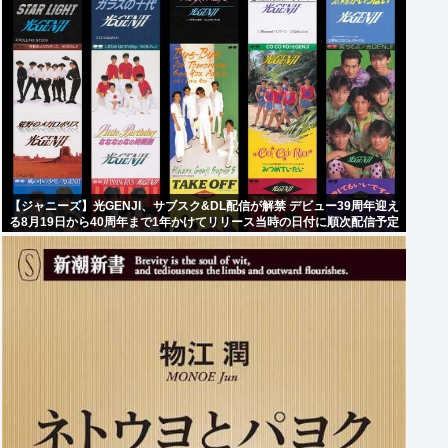
【ジャニーズ】光GENJI、サブスク&DL配信が解禁 デビュー39周年迎え
る8月19日から40周年まで1年かけてリリース当時の日付に順次配信予定