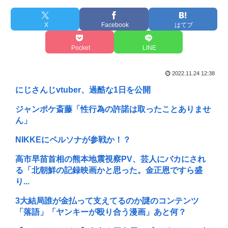
X
Facebook
はてブ
Pocket
LINE
2022.11.24 12:38
にじさんじvtuber、過酷な1日を公開
ジャンポケ斎藤「性行為の許諾は取ったことありませ
ん」
NIKKEにペルソナが参戦か！？
高市早苗首相の熊本地震視察PV、芸人にバカにされ
る「北朝鮮の記録映画かと思った。金正恩ですら盛
り...
3大結局誰が金払って支えてるのか謎のコンテンツ
「落語」「ヤンキーが殴り合う漫画」あと何？