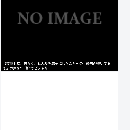
【芸能】立川志らく、ヒカルを弟子にしたことへの「談志が泣いてる
ぞ」の声を“一言”でピシャリ