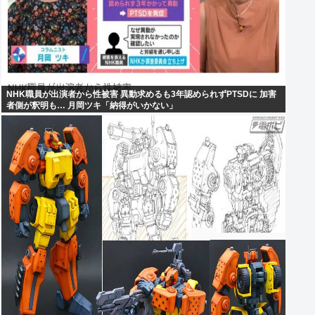
NHK職員が出演者から性被害 異動求めるも3年認められずPTSDに 加害
者側が釈明も… 月岡ツキ「納得がいかない」