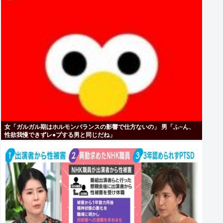
女「ガルガル期はホルモンバランスの影響で仕方ないの」 男「ふ~ん、
性欲我慢できずレ●プする男と同じだね」