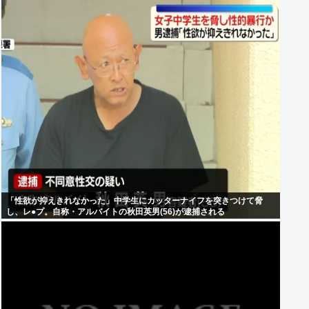
「性欲が抑えきれなかった」中学生にカッターナイフを突きつけて脅
し、レ●プ。自称・アルバイトの秋田英男(56)が逮捕される