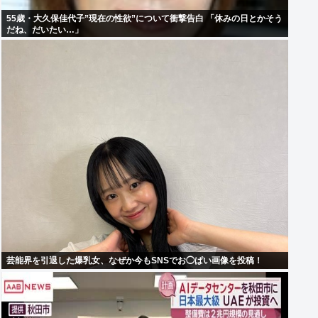
55歳・大久保佳代子”現在の性欲”について衝撃告白 「休みの日とかそう
だね、だいたい…」
芸能界を引退した爆乳女、なぜか今もSNSでお◯ぱい画像を投稿！