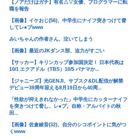
【ノアだけはガチ】有名△▽女優、プログラマーに転
職を報告
【画像】イケおじ(56)、中学生にナイフ突きつけて脅
してレ●プwww
みいちゃんの作者さん、泣いてしまう
【画像】最近のJKダンス部、迫力がすごい
【サッカー】キリンカップ参加国決定！ 日本代表は
10/1 エクアドル（TBS）10/5 パナマか...
【ジャニーズ】光GENJI、サブスク&DL配信が解禁
デビュー39周年迎える8月19日から40周...
「性欲が抑えきれなかった」中学生にカッターナイフ
を突きつけて脅し、レ●プ。自称・アルバイトの秋
田...
【画像】佐倉綾音(32)、自分のシコポイントに気がつ
くwww