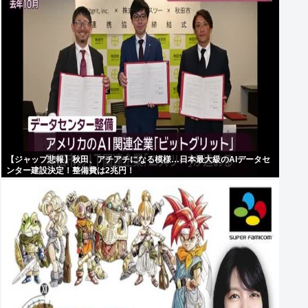
【ジャップ悲報】秋田、アチアチになる模様…日本最大級のAIデータセ
ンター建設決定！整備費は2兆円！