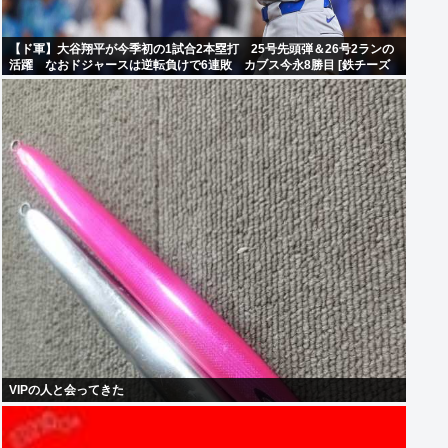
【ド軍】大谷翔平が今季初の1試合2本塁打 25号先頭弾＆26号2ランの
活躍 なおドジャースは逆転負けで6連敗 カブス今永8勝目 [鉄チーズ
烏★]
VIPの人と会ってきた