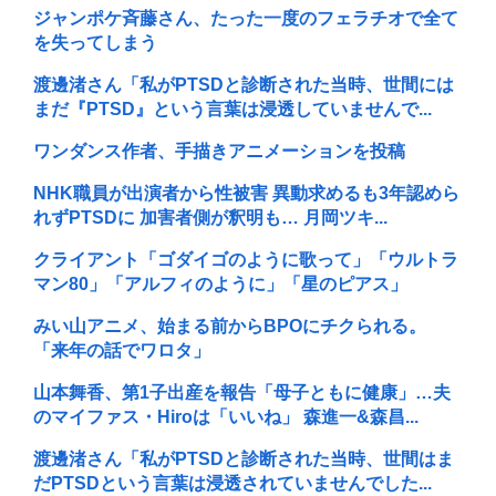
ジャンポケ斉藤さん、たった一度のフェラチオで全て
を失ってしまう
渡邊渚さん「私がPTSDと診断された当時、世間には
まだ『PTSD』という言葉は浸透していませんで...
ワンダンス作者、手描きアニメーションを投稿
NHK職員が出演者から性被害 異動求めるも3年認めら
れずPTSDに 加害者側が釈明も… 月岡ツキ...
クライアント「ゴダイゴのように歌って」「ウルトラ
マン80」「アルフィのように」「星のピアス」
みい山アニメ、始まる前からBPOにチクられる。
「来年の話でワロタ」
山本舞香、第1子出産を報告「母子ともに健康」…夫
のマイファス・Hiroは「いいね」 森進一&森昌...
渡邊渚さん「私がPTSDと診断された当時、世間はま
だPTSDという言葉は浸透されていませんでした...