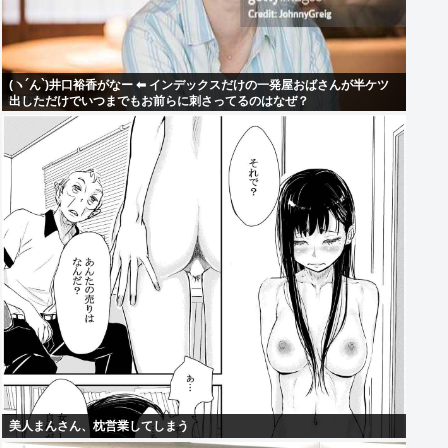
(ヽ´ん`)井口裕香がなー ⬅ インデックスだけの一発屋おばさんが半ケツ
出しただけでいつまでもお前らに刺さってるのはなぜ？
美人まんさん、枕営業してしまう