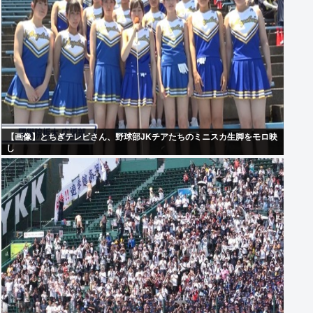
【画像】とちぎテレビさん、野球部JKチアたちのミニスカ生脚をモロ映
し