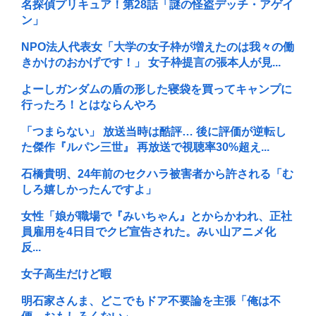
名探偵プリキュア！第28話「謎の怪盗デッチ・アゲイ
ン」
NPO法人代表女「大学の女子枠が増えたのは我々の働
きかけのおかげです！」 女子枠提言の張本人が見...
よーしガンダムの盾の形した寝袋を買ってキャンプに
行ったろ！とはならんやろ
「つまらない」 放送当時は酷評… 後に評価が逆転し
た傑作『ルパン三世』 再放送で視聴率30%超え...
石橋貴明、24年前のセクハラ被害者から許される「む
しろ嬉しかったんですよ」
女性「娘が職場で『みいちゃん』とからかわれ、正社
員雇用を4日目でクビ宣告された。みい山アニメ化
反...
女子高生だけど暇
明石家さんま、どこでもドア不要論を主張「俺は不