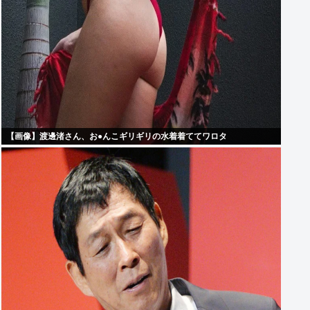
【画像】渡邊渚さん、お●んこギリギリの水着着ててワロタ