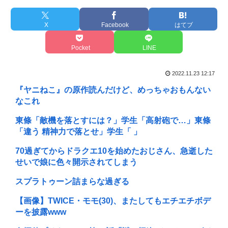
X
Facebook
はてブ
Pocket
LINE
2022.11.23 12:17
『ヤニねこ』の原作読んだけど、めっちゃおもんない
なこれ
東條「敵機を落とすには？」学生「高射砲で…」東條
「違う 精神力で落とせ」学生「 」
70過ぎてからドラクエ10を始めたおじさん、急逝した
せいで娘に色々開示されてしまう
スプラトゥーン詰まらな過ぎる
【画像】TWICE・モモ(30)、またしてもエチエチボデ
ーを披露www