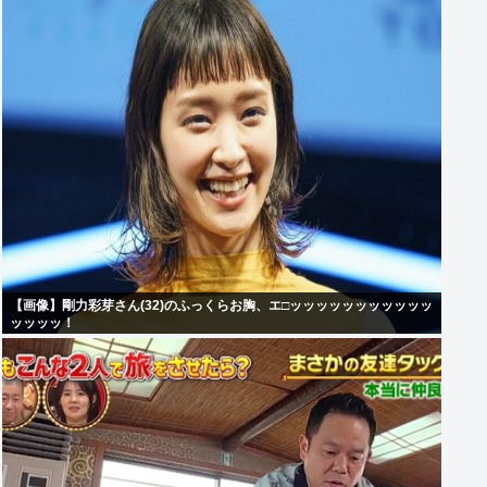
【画像】剛力彩芽さん(32)のふっくらお胸、エ□ッッッッッッッッッッッ
ッッッッ！