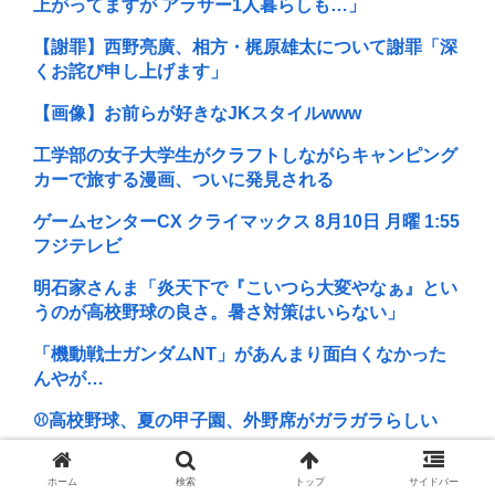
上がってますが アラサー1人暮らしも…」
【謝罪】西野亮廣、相方・梶原雄太について謝罪「深
くお詫び申し上げます」
【画像】お前らが好きなJKスタイルwww
工学部の女子大学生がクラフトしながらキャンピング
カーで旅する漫画、ついに発見される
ゲームセンターCX クライマックス 8月10日 月曜 1:55
フジテレビ
明石家さんま「炎天下で『こいつら大変やなぁ』とい
うのが高校野球の良さ。暑さ対策はいらない」
「機動戦士ガンダムNT」があんまり面白くなかった
んやが…
⚾高校野球、夏の甲子園、外野席がガラガラらしい
彼氏がいないと謳いケツのデカさで売れてタワマンを
ホーム
検索
トップ
サイドバー
購入しプロゲーマーと結婚したグラドル、息子が