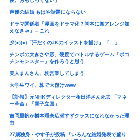
便。おもしろくない」
声優の結婚 もはや話題にならない
ドラマ関係者「漫画をドラマ化？脚本に糞アレンジ加
えなきゃ」←これ
彡(●)(●)「汗だくのJKのイラストを描け」 「…」
チンポの大きさや形、硬度でバトルするゲーム「ポコ
チンモンスター」を作ろうと思う
美人まんさん、枕営業してしまう
大学生ワイ、株で大儲けwww
【訃報】元NHKディレクター相田洋さん死去 「マネ
ー革命」「電子立国」
吉岡里帆が橋本環奈広瀬すずクラスになれなかった理
由
27歳独身・やす子が投稿 「いろんな結婚発表で盛り