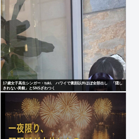
17歳女子高生シンガー・tuki. ハワイで素顔以外ほぼ全部出し 「隠し
きれない美貌」とSNSざわつく