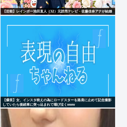
【芸能】レインボー池田直人（32）元読売テレビ・佐藤佳奈アナが結婚
【爆笑】女、インスタ映えの為にロードスターを路肩に止めて記念撮影
していたら後続車に突っ込まれて咽び泣くwww