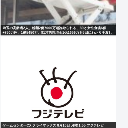
埼玉の高齢者2人、総額2億7000万超詐欺られる。89才女性金塊6個
+750万円、1億5450万。81才男性現金1億1659万を5回にわたり手渡し
ゲームセンターCX クライマックス 8月10日 月曜 1:55 フジテレビ