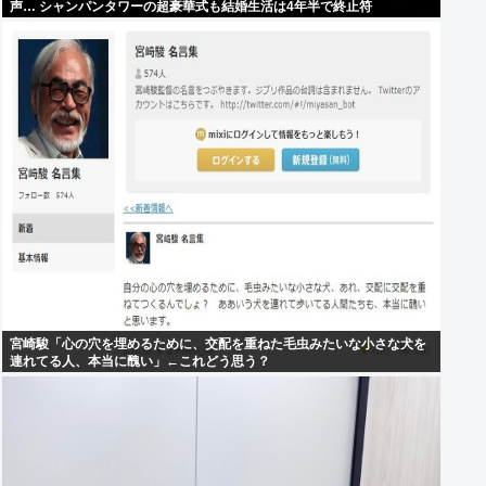
声… シャンパンタワーの超豪華式も結婚生活は4年半で終止符
宮崎駿「心の穴を埋めるために、交配を重ねた毛虫みたいな小さな犬を
連れてる人、本当に醜い」←これどう思う？