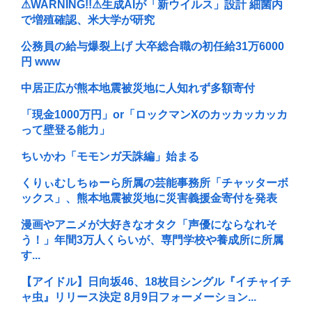
⚠WARNING!!⚠生成AIが「新ウイルス」設計 細菌内
で増殖確認、米大学が研究
公務員の給与爆裂上げ 大卒総合職の初任給31万6000
円 www
中居正広が熊本地震被災地に人知れず多額寄付
「現金1000万円」or「ロックマンXのカッカッカッカ
って壁登る能力」
ちいかわ「モモンガ天誅編」始まる
くりぃむしちゅーら所属の芸能事務所「チャッターボ
ックス」、熊本地震被災地に災害義援金寄付を発表
漫画やアニメが大好きなオタク「声優にならなれそ
う！」年間3万人くらいが、専門学校や養成所に所属
す...
【アイドル】日向坂46、18枚目シングル『イチャイチ
ャ虫』リリース決定 8月9日フォーメーション...