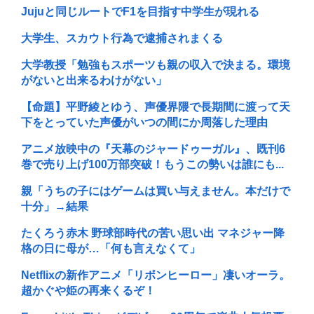
Jujuと同じルートでF1を目指す中学生が現れる
大学生、スカウト行為で逮捕されまくる
大学教授「勉強もスポーツも親の収入で決まる。環境
がないと出来るわけがない」
【命題】平野綾とゆう、声優界隈で長期間に渡って天
下をとっていた声優がいつの間にか周落した理由
アニメ放映中の『天幕のジャードゥーガル』、既刊6
巻で売り上げ100万部突破！もうこの勢いは誰にも...
親「うちの子にはゲームは買い与えません。本だけで
十分」→結果
たくろう赤木 野球部時代の苦い思い出 マネジャー降
格の日に母が…「何も言えなくて」
Netflixの新作アニメ「リボンヒーロー」凄いオーラ。
超かぐや姫の再来くるぞ！