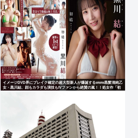
イメージDVD界にブレイク確定の超大型新人が爆誕するwww黒髪清純乙
女・黒川結、顔もカラダも演技もIVファンから絶賛の嵐！！処女作「初
結」の動画＆画像まとめ！！