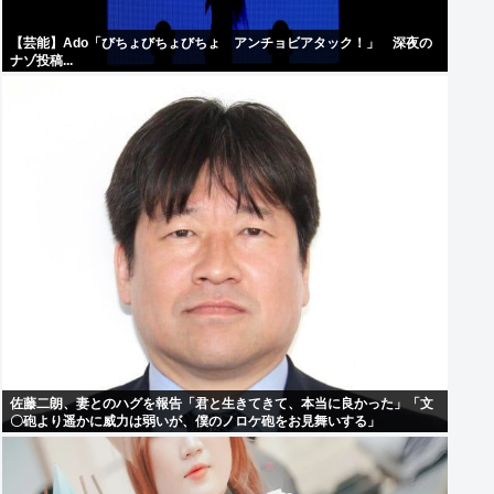
【芸能】Ado「びちょびちょびちょ アンチョビアタック！」 深夜の
ナゾ投稿...
佐藤二朗、妻とのハグを報告「君と生きてきて、本当に良かった」「文
〇砲より遥かに威力は弱いが、僕のノロケ砲をお見舞いする」