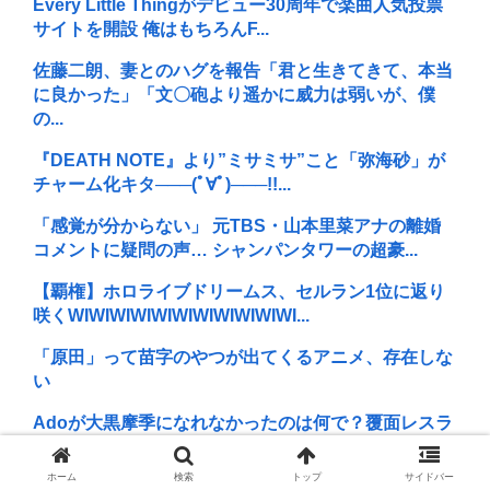
Every Little Thingがデビュー30周年で楽曲人気投票
サイトを開設 俺はもちろんF...
佐藤二朗、妻とのハグを報告「君と生きてきて、本当
に良かった」「文〇砲より遥かに威力は弱いが、僕
の...
『DEATH NOTE』より”ミサミサ”こと「弥海砂」が
チャーム化キタ───(ﾟ∀ﾟ)───!!...
「感覚が分からない」 元TBS・山本里菜アナの離婚
コメントに疑問の声… シャンパンタワーの超豪...
【覇権】ホロライブドリームス、セルラン1位に返り
咲くWIWIWIWIWIWIWIWIWIWIWI...
「原田」って苗字のやつが出てくるアニメ、存在しな
い
Adoが大黒摩季になれなかったのは何で？覆面レスラ
ーは難しいよね
ホーム
検索
トップ
サイドバー
アニメ業界「助けて！原作が枯渇してるの！」←いや