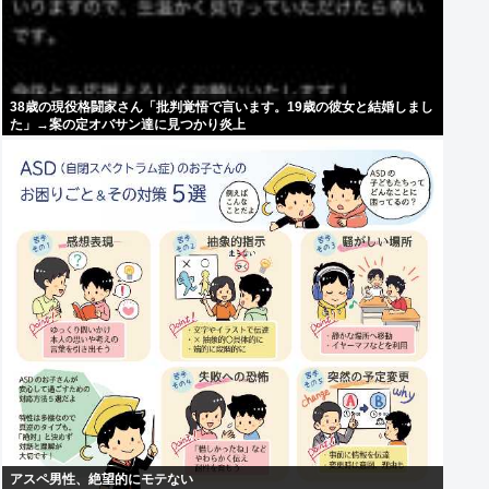
38歳の現役格闘家さん「批判覚悟で言います。19歳の彼女と結婚しまし
た」→案の定オバサン達に見つかり炎上
アスペ男性、絶望的にモテない