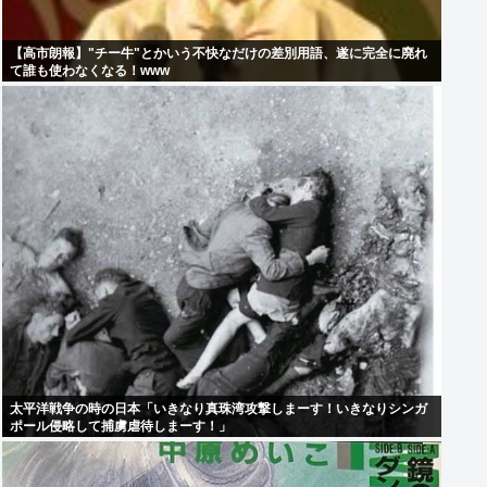
【高市朗報】"チー牛"とかいう不快なだけの差別用語、遂に完全に廃れ
て誰も使わなくなる！www
太平洋戦争の時の日本「いきなり真珠湾攻撃しまーす！いきなりシンガ
ポール侵略して捕虜虐待しまーす！」