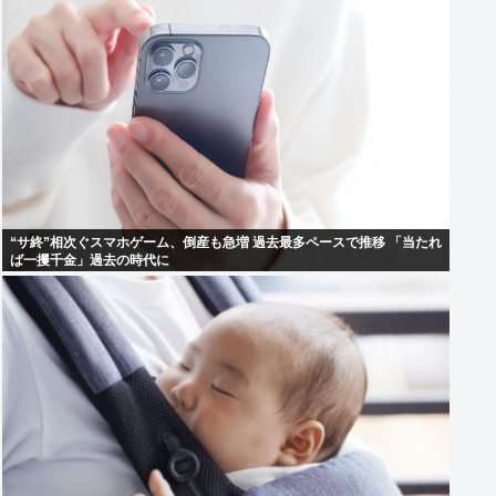
“サ終”相次ぐスマホゲーム、倒産も急増 過去最多ペースで推移 「当たれ
ば一攫千金」過去の時代に