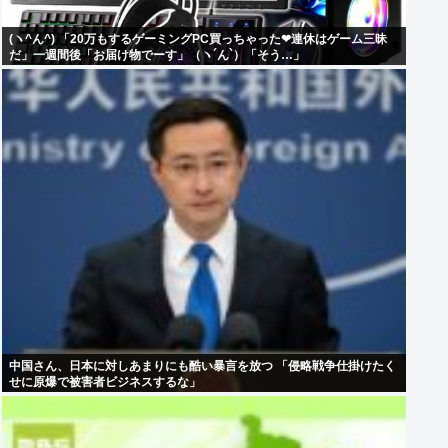
(ヽ^ん^) 「20万もするゲーミングPC買っちゃった❤連休はゲーム三昧
だ」一週間後「お届け物でーす」（ヽ´ん`）「そう…」
中国さん、日本に対しあまりにも酷い暴言を放つ 「侵略戦争仕掛けたく
せに原爆で被害者ビジネスするな」