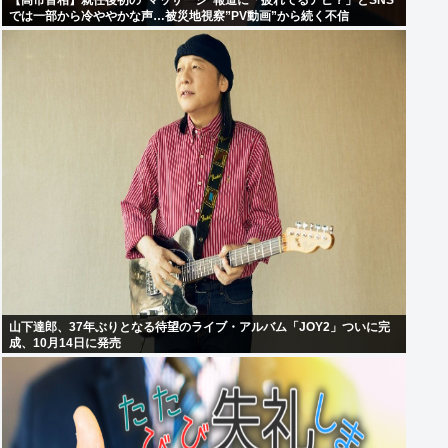
【高市首相】就任後初の”マッサージ”報道に「疲れてるアピ？」とSNS
では一部から冷ややかな声…被災地視察”PV動画”から続く不信
山下達郎、37年ぶりとなる待望のライブ・アルバム「JOY2」ついに完
成、10月14日に発売