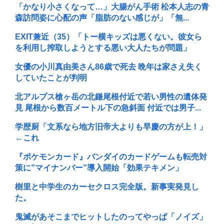
「かなり小さくなって…」大腸がん手術 松本人志の青
森訪問姿に心配の声「脂肪のない感じが」「無...
EXIT兼近（35）「トー横キッズは悪くない。彼女ら
を利用し搾取しようとする悪い大人たちが問題」
女優の小川真由美さん86歳で死去 晩年は家さえ失く
していたことが判明
北アルプス槍ヶ岳の北鎌尾根付近で若い男性の遺体発
見 尾根から数百メートル下の急斜面 付近では男子...
学歴厨「文系なら地方旧帝大よりも早慶の方が上！」
←これ
『ポケモンカード』バンダイのカードゲームも転売対
策に”マイナンバー”導入開始「効果テキメン」
樹里と中学生のカーセクロス完全版。新事実発見し
た。
鬼滅があそこまでヒットしたのってやっぱ「ノイズ」