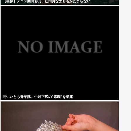
【画像】テニス園田彩乃、筋肉質な太ももがたまらない
元いいとも青年隊、中居正広の”素顔”を暴露