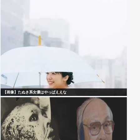
【画像】たぬき系女優はやっぱええな