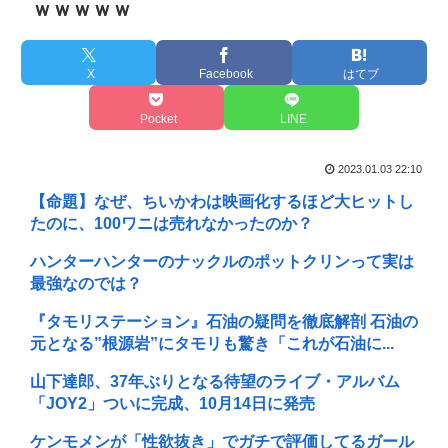
ｗｗｗｗｗ
X
Facebook
はてブ
Pocket
LINE
2023.01.03 22:10
【命題】なぜ、ちいかわは映画化するほど大ヒットし
たのに、100ワニは売れなかったのか？
ハンターハンターのナックルのポットクリンって実は
最強なのでは？
『タモリステーション』石油の疑問を徹底解剖 石油の
元となる”根源岩”にタモリも驚き「これが石油に...
山下達郎、37年ぶりとなる待望のライブ・アルバム
「JOY2」ついに完成、10月14日に発売
ケンモメンが「性欲抜き」でガチで評価してるガール