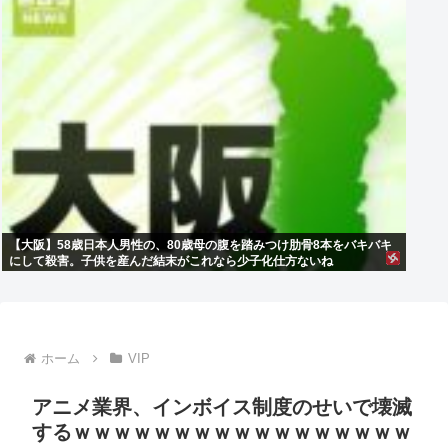
【大阪】58歳日本人男性の、80歳母の腹を踏みつけ肋骨8本をバキバキ
にして殺害。子供を産んだ結末がこれなら少子化仕方ないね
ホーム
VIP
アニメ業界、インボイス制度のせいで壊滅
するｗｗｗｗｗｗｗｗｗｗｗｗｗｗｗｗｗ