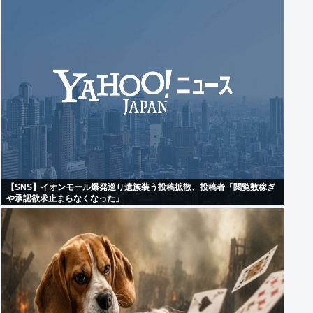
【SNS】イオンモール爆発巡り遺族装う投稿拡散、投稿者「閲覧数稼ぎ
や承認欲求止まらなくなった」