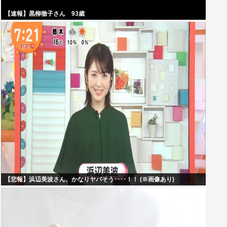
【速報】黒柳徹子さん 93歳
【悲報】浜辺美波さん、かなりヤバそう････！！ (※画像あり)