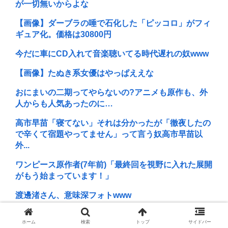
が一切無いからよな
【画像】ダーブラの唾で石化した「ピッコロ」がフィ
ギュア化。価格は30800円
今だに車にCD入れて音楽聴いてる時代遅れの奴www
【画像】たぬき系女優はやっぱええな
おにまいの二期ってやらないの?アニメも原作も、外
人からも人気あったのに…
高市早苗「寝てない」それは分かったが「徹夜したの
で辛くて宿題やってません」って言う奴高市早苗以
外...
ワンピース原作者(7年前)「最終回を視野に入れた展開
がもう始まっています！」
渡邊渚さん、意味深フォトwww
被爆者さん「わしがケロイドになる前はキムタクそっ
ホーム
検索
トップ
サイドバー
くりたったんじゃ」ハードなギャグをかます