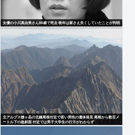
女優の小川真由美さん86歳で死去 晩年は家さえ失くしていたことが判明
北アルプス槍ヶ岳の北鎌尾根付近で若い男性の遺体発見 尾根から数百メ
ートル下の急斜面 付近では男子大学生の行方がわからず