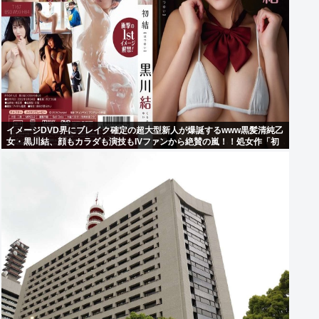
イメージDVD界にブレイク確定の超大型新人が爆誕するwww黒髪清純乙
女・黒川結、顔もカラダも演技もIVファンから絶賛の嵐！！処女作「初
結」の動画＆画像まとめ！！