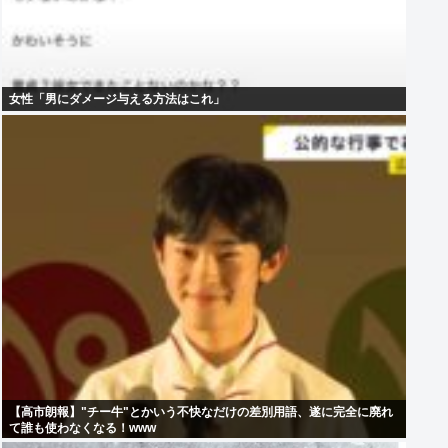
女性「男にダメージ与える方法はこれ」
【高市朗報】"チー牛"とかいう不快なだけの差別用語、遂に完全に廃れ
て誰も使わなくなる！www