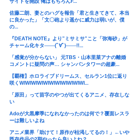
サイトを開設 俺はもちろんF...
佐藤二朗、妻とのハグを報告「君と生きてきて、本当
に良かった」「文〇砲より遥かに威力は弱いが、僕
の...
『DEATH NOTE』より”ミサミサ”こと「弥海砂」が
チャーム化キタ───(ﾟ∀ﾟ)───!!...
「感覚が分からない」 元TBS・山本里菜アナの離婚
コメントに疑問の声… シャンパンタワーの超豪...
【覇権】ホロライブドリームス、セルラン1位に返り
咲くWIWIWIWIWIWIWIWIWIWIWI...
「原田」って苗字のやつが出てくるアニメ、存在しな
い
Adoが大黒摩季になれなかったのは何で？覆面レスラ
ーは難しいよね
アニメ業界「助けて！原作が枯渇してるの！」←いや
既存作品の2期やったら良いよね？