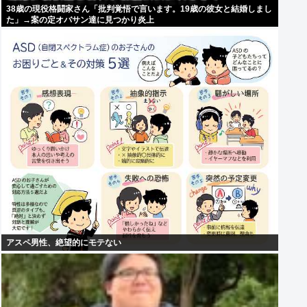
38歳の現役格闘家さん「批判覚悟で言います。19歳の彼女と結婚しまし
た」→案の定オバサン達に見つかり炎上
アスペ男性、絶望的にモテない