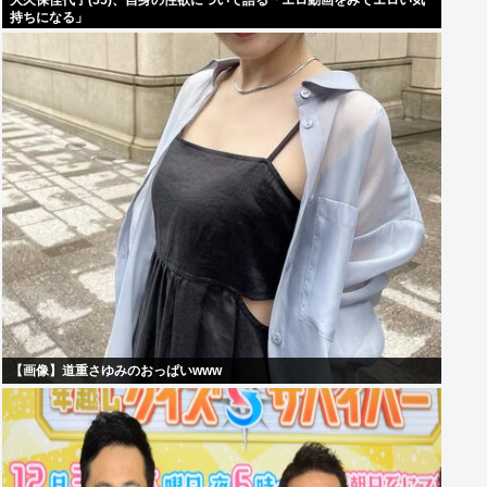
大久保佳代子(55)、自身の性欲について語る「エロ動画をみてエロい気
持ちになる」
【画像】道重さゆみのおっぱいwww