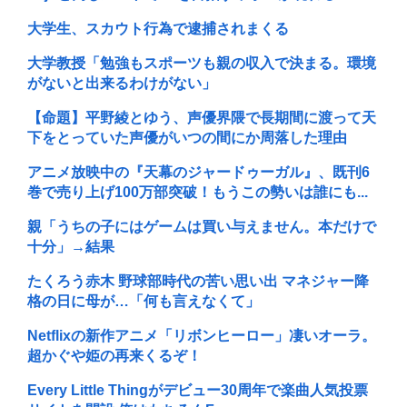
大学生、スカウト行為で逮捕されまくる
大学教授「勉強もスポーツも親の収入で決まる。環境
がないと出来るわけがない」
【命題】平野綾とゆう、声優界隈で長期間に渡って天
下をとっていた声優がいつの間にか周落した理由
アニメ放映中の『天幕のジャードゥーガル』、既刊6
巻で売り上げ100万部突破！もうこの勢いは誰にも...
親「うちの子にはゲームは買い与えません。本だけで
十分」→結果
たくろう赤木 野球部時代の苦い思い出 マネジャー降
格の日に母が…「何も言えなくて」
Netflixの新作アニメ「リボンヒーロー」凄いオーラ。
超かぐや姫の再来くるぞ！
Every Little Thingがデビュー30周年で楽曲人気投票