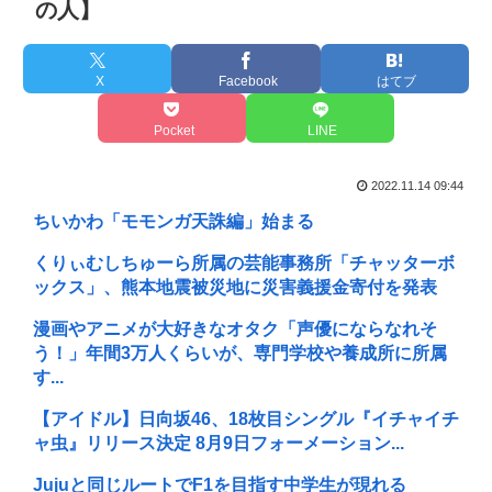
の人】
X
Facebook
はてブ
Pocket
LINE
2022.11.14 09:44
ちいかわ「モモンガ天誅編」始まる
くりぃむしちゅーら所属の芸能事務所「チャッターボ
ックス」、熊本地震被災地に災害義援金寄付を発表
漫画やアニメが大好きなオタク「声優にならなれそ
う！」年間3万人くらいが、専門学校や養成所に所属
す...
【アイドル】日向坂46、18枚目シングル『イチャイチ
ャ虫』リリース決定 8月9日フォーメーション...
Jujuと同じルートでF1を目指す中学生が現れる