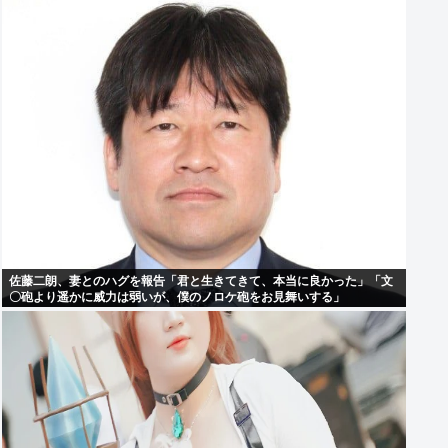
佐藤二朗、妻とのハグを報告「君と生きてきて、本当に良かった」「文
〇砲より遥かに威力は弱いが、僕のノロケ砲をお見舞いする」