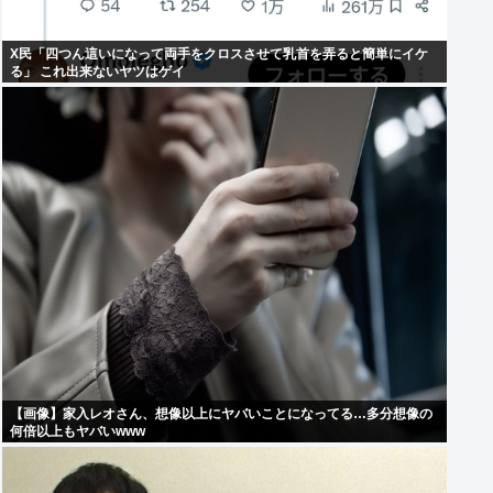
X民「四つん這いになって両手をクロスさせて乳首を弄ると簡単にイケ
る」 これ出来ないヤツはゲイ
【画像】家入レオさん、想像以上にヤバいことになってる…多分想像の
何倍以上もヤバいwww