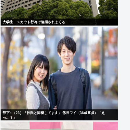
大学生、スカウト行為で逮捕されまくる
部下♀（23）「彼氏と同棲してます」 係長ワイ（36歳童貞）「え
っ…？」