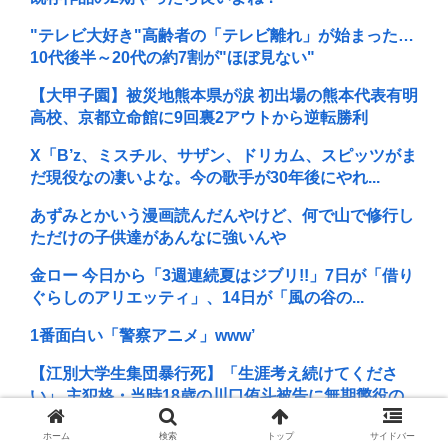
"テレビ大好き"高齢者の「テレビ離れ」が始まった…
10代後半～20代の約7割が"ほぼ見ない"
【大甲子園】被災地熊本県が涙 初出場の熊本代表有明
高校、京都立命館に9回裏2アウトから逆転勝利
X「B’z、ミスチル、サザン、ドリカム、スピッツがま
だ現役なの凄いよな。今の歌手が30年後にやれ...
あずみとかいう漫画読んだんやけど、何で山で修行し
ただけの子供達があんなに強いんや
金ロー 今日から「3週連続夏はジブリ!!」7日が「借り
ぐらしのアリエッティ」、14日が「風の谷の...
1番面白い「警察アニメ」www’
【江別大学生集団暴行死】「生涯考え続けてくださ
い」 主犯格・当時18歳の川口侑斗被告に無期懲役の...
女子高生がプロ野球選手を目指す漫画、ついに発見さ
ホーム
検索
トップ
サイドバー