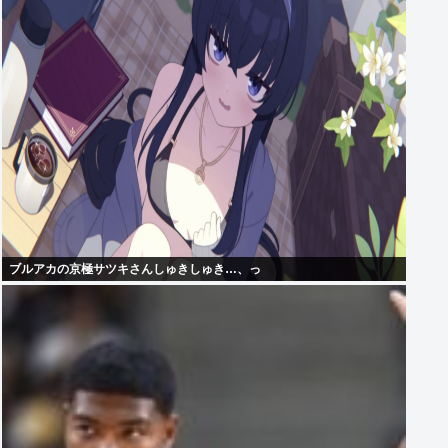
ブルアカの京極サツキさんしゅきしゅき…、っ