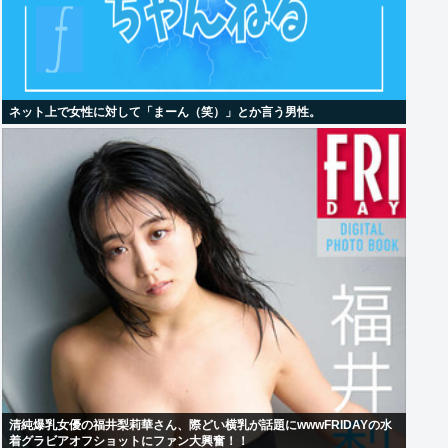
ネット上で女性に対して「まーん（笑）」とか言う男性。
清純爆乳女優の福井梨莉華さん、際どい横乳が話題にwwwFRIDAYの水
着グラビアオフショットにファン大興奮！！