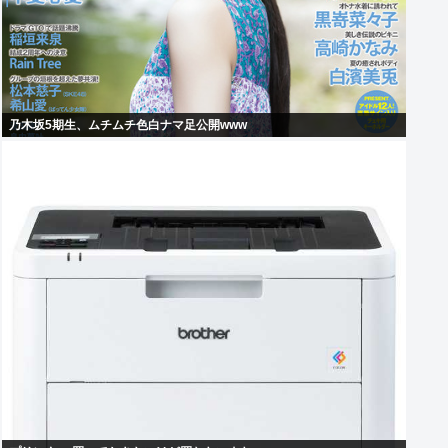
乃木坂5期生、ムチムチ色白ナマ足公開www