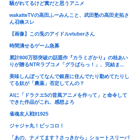
騒がれてるけど糞だと思うアニメ
wakatteTVの高田ふーみんこと、武田塾の高田史拓さ
ん召喚スレ
【画像】この兎のアイドルvtuberさん
時間潰せるゲーム急募
累計800万部突破の話題作『カラミざかり』の桂あい
りが贈るNTRラブコメ「グラぱらっ！」、完結ま...
美味しんぼってなんで銀座に住んでたり勤めてたりし
てる奴が「農薬」否定してんの？
AIに「ドラクエ5の昔風アニメを作って」と命令して
できた作品がこれ、感想よろ
雀魂友人戦91925
ジャジャ丸！ピッコロ！
「あの、ナメてます？さっきから」ショートスリーパ