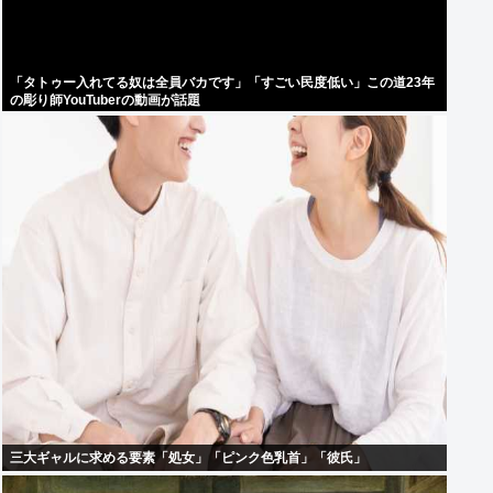
「タトゥー入れてる奴は全員バカです」「すごい民度低い」この道23年
の彫り師YouTuberの動画が話題
三大ギャルに求める要素「処女」「ピンク色乳首」「彼氏」