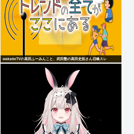
wakatteTVの高田ふーみんこと、武田塾の高田史拓さん召喚スレ