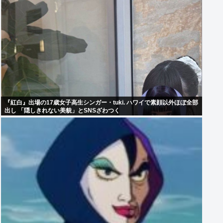
『紅白』出場の17歳女子高生シンガー・tuki. ハワイで素顔以外ほぼ全部
出し 「隠しきれない美貌」とSNSざわつく