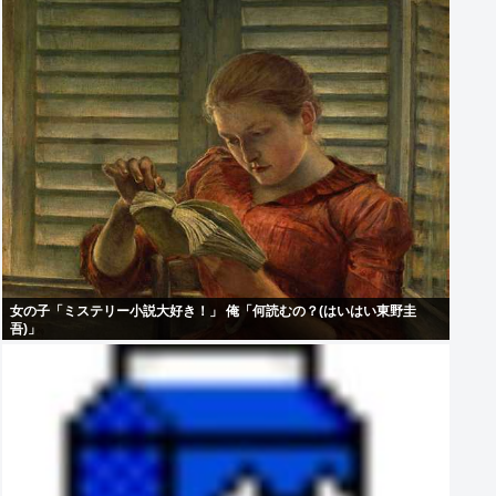
女の子「ミステリー小説大好き！」 俺「何読むの？(はいはい東野圭
吾)」