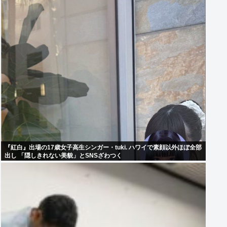
『紅白』出場の17歳女子高生シンガー・tuki. ハワイで素顔以外ほぼ全部
出し 「隠しきれない美貌」とSNSざわつく