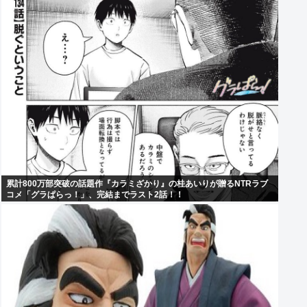
累計800万部突破の話題作『カラミざかり』の桂あいりが贈るNTRラブ
コメ「グラぱらっ！」、完結までラスト2話！！