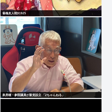
雀魂友人戦91925
泉房穂・参院議員が新党設立 「2ちゃんねる」