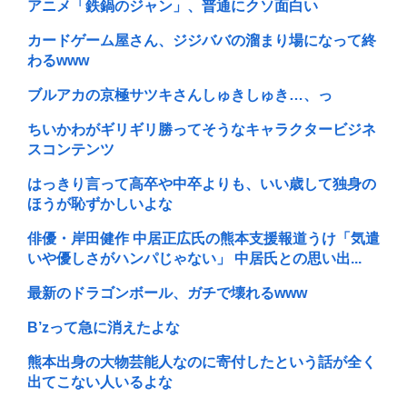
アニメ「鉄鍋のジャン」、普通にクソ面白い
カードゲーム屋さん、ジジババの溜まり場になって終
わるwww
ブルアカの京極サツキさんしゅきしゅき…、っ
ちいかわがギリギリ勝ってそうなキャラクタービジネ
スコンテンツ
はっきり言って高卒や中卒よりも、いい歳して独身の
ほうが恥ずかしいよな
俳優・岸田健作 中居正広氏の熊本支援報道うけ「気遣
いや優しさがハンパじゃない」 中居氏との思い出...
最新のドラゴンボール、ガチで壊れるwww
B’zって急に消えたよな
熊本出身の大物芸能人なのに寄付したという話が全く
出てこない人いるよな