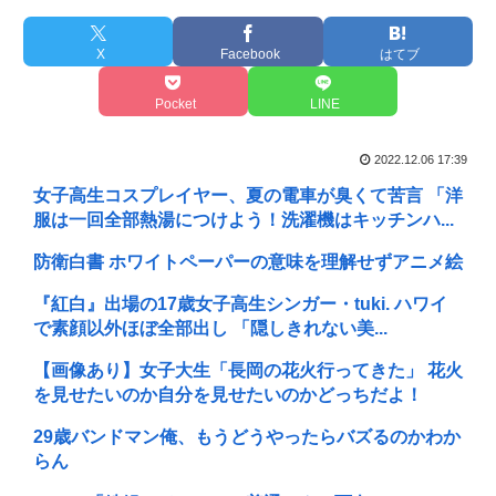
X
Facebook
はてブ
Pocket
LINE
2022.12.06 17:39
女子高生コスプレイヤー、夏の電車が臭くて苦言 「洋
服は一回全部熱湯につけよう！洗濯機はキッチンハ...
防衛白書 ホワイトペーパーの意味を理解せずアニメ絵
『紅白』出場の17歳女子高生シンガー・tuki. ハワイ
で素顔以外ほぼ全部出し 「隠しきれない美...
【画像あり】女子大生「長岡の花火行ってきた」 花火
を見せたいのか自分を見せたいのかどっちだよ！
29歳バンドマン俺、もうどうやったらバズるのかわか
らん