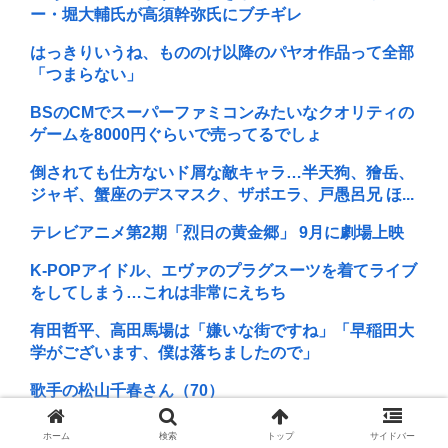
ー・堀大輔氏が高須幹弥氏にブチギレ
はっきりいうね、もののけ以降のパヤオ作品って全部
「つまらない」
BSのCMでスーパーファミコンみたいなクオリティの
ゲームを8000円ぐらいで売ってるでしょ
倒されても仕方ないド屑な敵キャラ…半天狗、獪岳、
ジャギ、蟹座のデスマスク、ザボエラ、戸愚呂兄 ほ...
テレビアニメ第2期「烈日の黄金郷」 9月に劇場上映
K-POPアイドル、エヴァのプラグスーツを着てライブ
をしてしまう…これは非常にえちち
有田哲平、高田馬場は「嫌いな街ですね」「早稲田大
学がございます、僕は落ちましたので」
歌手の松山千春さん（70）
坂本真綾の特別感は異常
ホーム
検索
トップ
サイドバー