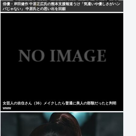
俳優・岸田健作 中居正広氏の熊本支援報道うけ「気遣いや優しさがハン
パじゃない」 中居氏との思い出を回顧
女芸人の吉住さん（36）メイクしたら普通に美人の部類だったと判明
www