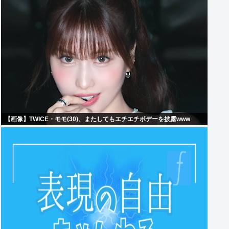
【画像】TWICE・モモ(30)、またしてもエチエチボデーを披露www