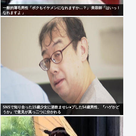
一般的薄毛男性「ボクもイケメンになれますか…？」 美容師「はいっ！
なれますよ 」
SNSで知り合った15歳少女に酒飲ませレ●プした54歳男性、『ハゲかど
うか』で意見が真っ二つに分かれる