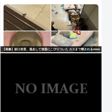
【画像】坂口杏里、逃走して便器にこびりついた カスまで晒されるwww