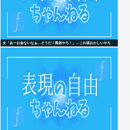
女「あーお金ないなぁ…そうだ！風俗やろ！」←これ頭おかしいやろ