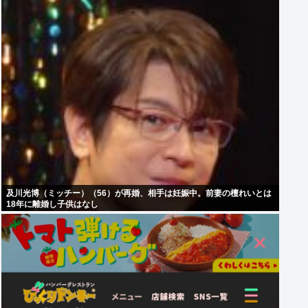
及川光博（ミッチー）（56）が再婚、相手は妊娠中。前妻の檀れいとは
18年に離婚し子供はなし