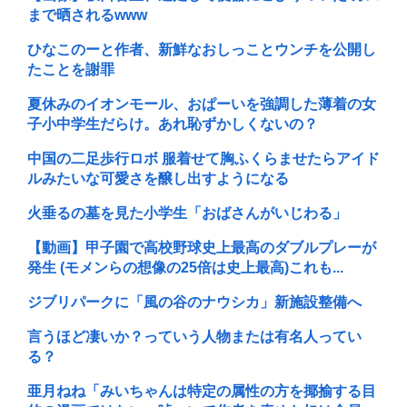
まで晒されるwww
ひなこのーと作者、新鮮なおしっことウンチを公開し
たことを謝罪
夏休みのイオンモール、おぱーいを強調した薄着の女
子小中学生だらけ。あれ恥ずかしくないの？
中国の二足歩行ロボ 服着せて胸ふくらませたらアイド
ルみたいな可愛さを醸し出すようになる
火垂るの墓を見た小学生「おばさんがいじわる」
【動画】甲子園で高校野球史上最高のダブルプレーが
発生 (モメンらの想像の25倍は史上最高)これも...
ジブリパークに「風の谷のナウシカ」新施設整備へ
言うほど凄いか？っていう人物または有名人ってい
る？
亜月ねね「みいちゃんは特定の属性の方を揶揄する目