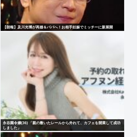
【朗報】及川光博が再婚＆パパへ！お相手妊娠でミッチーに新展開
永谷園令嬢(36) 「親の敷いたレールから外れて、カフェを開業して成功
しました」