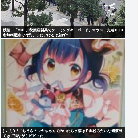
秋葉、「MDL」秋葉店開業でゲーミングキーボード、マウス、先着1000
名無料配布で行列。まだいけるぞ急げ!!
(ヽ´ん`)「ごちうさのマヤちゃんで抜いたら水溶き片栗粉みたいな精液出
てきて我ながらビビった」