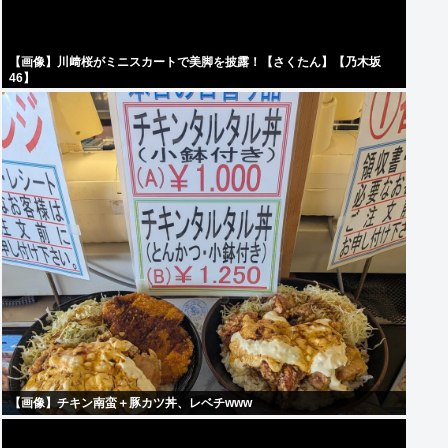
【画像】川﨑桜がミニスカートで美脚を披露！【さくたん】【乃木坂
46】
【画像】チキン南蛮＋豚カツ丼、レベチwww