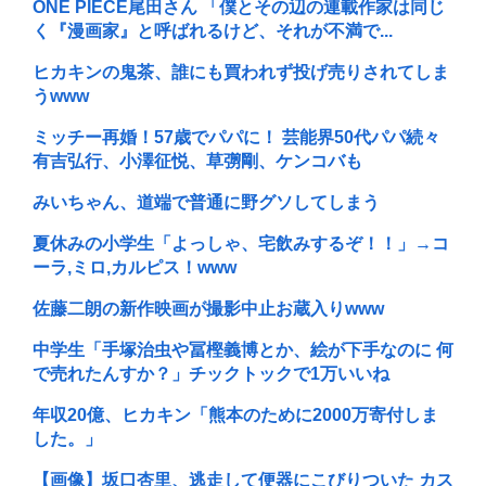
ONE PIECE尾田さん 「僕とその辺の連載作家は同じ
く『漫画家』と呼ばれるけど、それが不満で...
ヒカキンの鬼茶、誰にも買われず投げ売りされてしま
うwww
ミッチー再婚！57歳でパパに！ 芸能界50代パパ続々
有吉弘行、小澤征悦、草彅剛、ケンコバも
みいちゃん、道端で普通に野グソしてしまう
夏休みの小学生「よっしゃ、宅飲みするぞ！！」→コ
ーラ,ミロ,カルピス！www
佐藤二朗の新作映画が撮影中止お蔵入りwww
中学生「手塚治虫や冨樫義博とか、絵が下手なのに 何
で売れたんすか？」チックトックで1万いいね
年収20億、ヒカキン「熊本のために2000万寄付しま
した。」
【画像】坂口杏里、逃走して便器にこびりついた カス