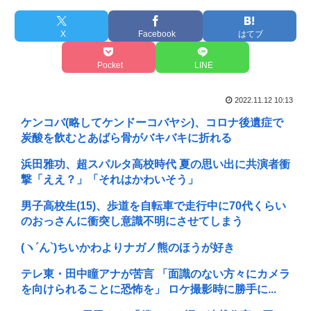
X
Facebook
はてブ
Pocket
LINE
2022.11.12 10:13
ケンコバ(略してケンドーコバヤシ)、コロナ後遺症で
炭酸を飲むとあばら骨がバキバキに折れる
浜田雅功、超スパルタ高校時代 夏の思い出に共演者衝
撃「ええ？」「それはかわいそう」
男子高校生(15)、歩道を自転車で走行中に70代くらい
のおっさんに衝突し意識不明にさせてしまう
(ヽ´ん`) ちいかわよりナガノ熊のほうが好き
テレ東・田中瞳アナが苦言 「面識のない方々にカメラ
を向けられることに恐怖を」 ロケ撮影時に勝手に...