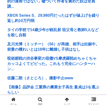
的の漫画ではない」嘘ついて作者を責めた奴は全員
講...
XBOX Series S、29,980円だったはずが値上げを繰り
返し約10万円弱
タイの学校で14歳少年が銃乱射 祖父母と教師5人など
を殺し自殺
及川光博（ミッチー）（56）が再婚、相手は妊娠中。
前妻の檀れいとは18年に離婚し子供はなし
呪術廻戦の渋谷事変の宿儺VS摩虎羅戦めちゃくちゃ
カッコよくてビビった。これもう完全にハンターハ
ン...
佐藤二朗（さとじろ）、撮影中止www
【画像】品評会 三重県の農業女子高生 童貞は3を選ぶ
らしい
現役JK、違和感を感じだす「女批判する奴に限って
ホーム
検索
トップ
サイドバー
女でヌイてたりするから意味わからなくなってきた ...