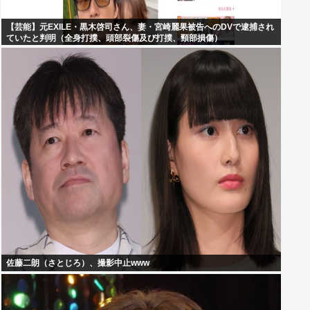
【芸能】元EXILE・黒木啓司さん、妻・宮崎麗果被告へのDVで逮捕され
ていたと判明（全身打撲、頭部裂傷及び打撲、頸部損傷）
佐藤二朗（さとじろ）、撮影中止www