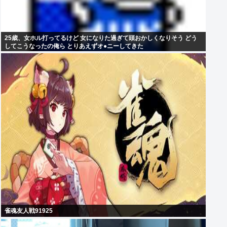
25歳、女ホル打ってるけど 女になりた過ぎて頭おかしくなりそう どう
してこうなったの俺ら とりあえずオ●ニーしてきた
雀魂友人戦91925