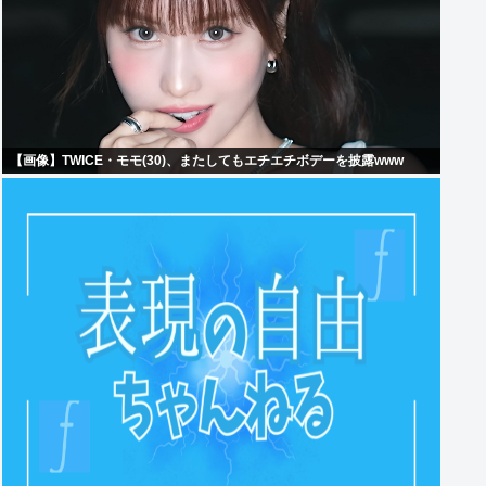
【画像】TWICE・モモ(30)、またしてもエチエチボデーを披露www