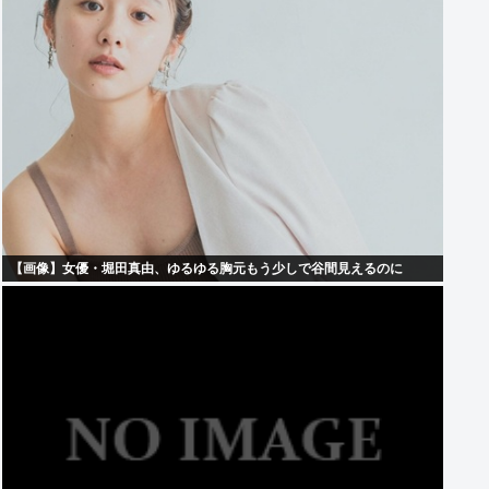
【画像】女優・堀田真由、ゆるゆる胸元もう少しで谷間見えるのに