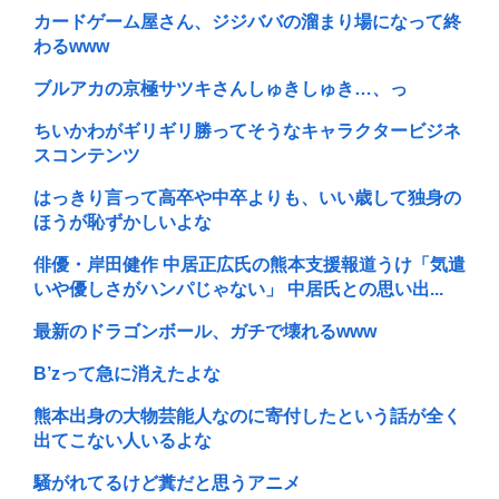
カードゲーム屋さん、ジジババの溜まり場になって終
わるwww
ブルアカの京極サツキさんしゅきしゅき…、っ
ちいかわがギリギリ勝ってそうなキャラクタービジネ
スコンテンツ
はっきり言って高卒や中卒よりも、いい歳して独身の
ほうが恥ずかしいよな
俳優・岸田健作 中居正広氏の熊本支援報道うけ「気遣
いや優しさがハンパじゃない」 中居氏との思い出...
最新のドラゴンボール、ガチで壊れるwww
B’zって急に消えたよな
熊本出身の大物芸能人なのに寄付したという話が全く
出てこない人いるよな
騒がれてるけど糞だと思うアニメ