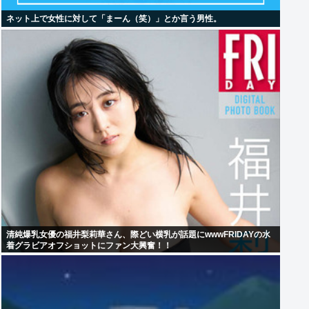
ネット上で女性に対して「まーん（笑）」とか言う男性。
清純爆乳女優の福井梨莉華さん、際どい横乳が話題にwwwFRIDAYの水
着グラビアオフショットにファン大興奮！！