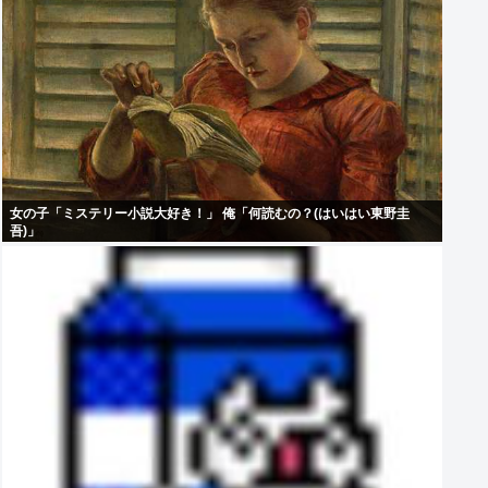
女の子「ミステリー小説大好き！」 俺「何読むの？(はいはい東野圭
吾)」