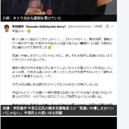
八村、ネトウヨから差別を受けていた
俳優・岸田健作 中居正広氏の熊本支援報道うけ「気遣いや優しさがハン
パじゃない」 中居氏との思い出を回顧