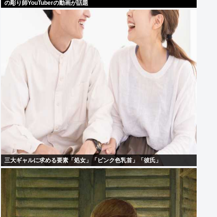
の彫り師YouTuberの動画が話題
三大ギャルに求める要素「処女」「ピンク色乳首」「彼氏」