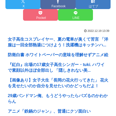
X
Facebook
はてブ
Pocket
LINE
2022.12.19 13:39
女子高生コスプレイヤー、夏の電車が臭くて苦言 「洋
服は一回全部熱湯につけよう！洗濯機はキッチンハ...
防衛白書 ホワイトペーパーの意味を理解せずアニメ絵
『紅白』出場の17歳女子高生シンガー・tuki. ハワイ
で素顔以外ほぼ全部出し 「隠しきれない美...
【画像あり】女子大生「長岡の花火行ってきた」 花火
を見せたいのか自分を見せたいのかどっちだよ！
29歳バンドマン俺、もうどうやったらバズるのかわか
らん
アニメ「鉄鍋のジャン」、普通にクソ面白い