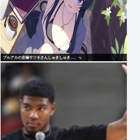
ブルアカの京極サツキさんしゅきしゅき…、っ