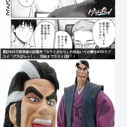
累計800万部突破の話題作『カラミざかり』の桂あいりが贈るNTRラブ
コメ「グラぱらっ！」、完結までラスト2話！！