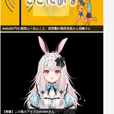
wakatteTVの高田ふーみんこと、武田塾の高田史拓さん召喚スレ
【画像】この兎のアイドルvtuberさん