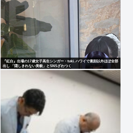
『紅白』出場の17歳女子高生シンガー・tuki. ハワイで素顔以外ほぼ全部
出し 「隠しきれない美貌」とSNSざわつく