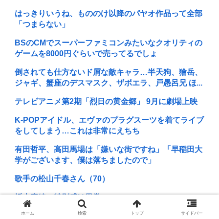
はっきりいうね、もののけ以降のパヤオ作品って全部
「つまらない」
BSのCMでスーパーファミコンみたいなクオリティの
ゲームを8000円ぐらいで売ってるでしょ
倒されても仕方ないド屑な敵キャラ…半天狗、獪岳、
ジャギ、蟹座のデスマスク、ザボエラ、戸愚呂兄 ほ...
テレビアニメ第2期「烈日の黄金郷」 9月に劇場上映
K-POPアイドル、エヴァのプラグスーツを着てライブ
をしてしまう…これは非常にえちち
有田哲平、高田馬場は「嫌いな街ですね」「早稲田大
学がございます、僕は落ちましたので」
歌手の松山千春さん（70）
坂本真綾の特別感は異常
ホーム
検索
トップ
サイドバー
1浪して法政に入った女さん、ワカッテTVのせいでジ