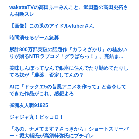
wakatteTVの高田ふーみんこと、武田塾の高田史拓さ
ん召喚スレ
【画像】この兎のアイドルvtuberさん
時間潰せるゲーム急募
累計800万部突破の話題作『カラミざかり』の桂あい
りが贈るNTRラブコメ「グラぱらっ！」、完結ま...
美味しんぼってなんで銀座に住んでたり勤めてたりし
てる奴が「農薬」否定してんの？
AIに「ドラクエ5の昔風アニメを作って」と命令して
できた作品がこれ、感想よろ
雀魂友人戦91925
ジャジャ丸！ピッコロ！
「あの、ナメてます？さっきから」ショートスリーパ
ー・堀大輔氏が高須幹弥氏にブチギレ