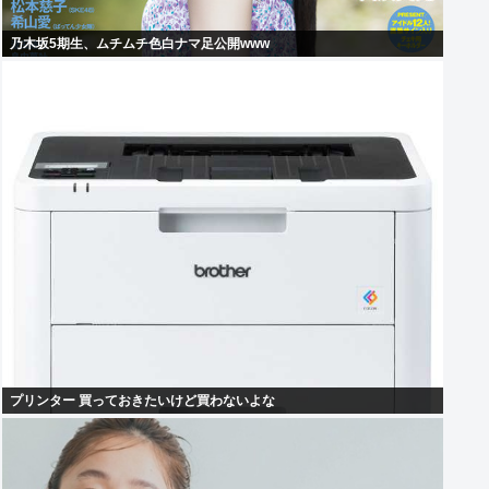
乃木坂5期生、ムチムチ色白ナマ足公開www
プリンター 買っておきたいけど買わないよな