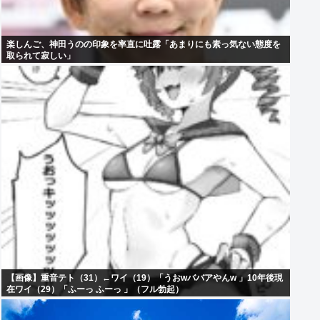
楽しんご、神田うのの印象を率直に吐露「あまりにも素っ気ない態度を
取られて寂しい」
【画像】重音テト（31）←ワイ（19）「うおwババアやんw 」10年後現
在ワイ（29）「ふーっ ふーっ 」（フル勃起）