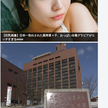
【巨乳画像】日本一告白された黒嵜菜々子、おっぱい水着グラビアがエ
ッチすぎるwww