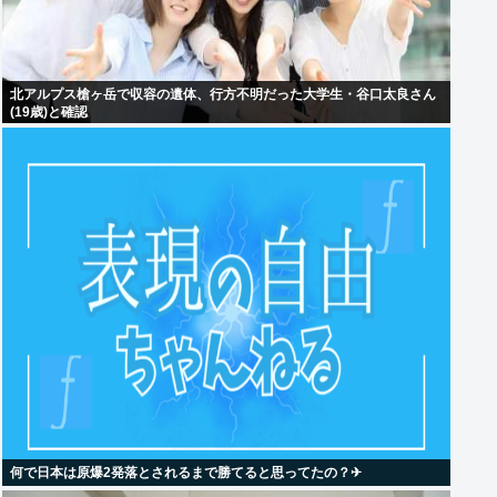
北アルプス槍ヶ岳で収容の遺体、行方不明だった大学生・谷口太良さん
(19歳)と確認
何で日本は原爆2発落とされるまで勝てると思ってたの？‎✈