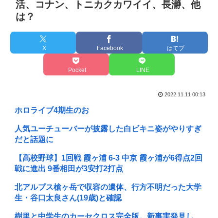
活、コナン、トニカクカワイイ、長瀞、他
は？
X
Facebook
はてブ
Pocket
LINE
2022.11.11 00:13
ホロライブ4期生のお
人気ユーチューバーが披露した白ビキニ姿がやりすぎ
だと話題に
【高校野球】1回戦 霞ヶ浦 6-3 中京 霞ヶ浦が6得点2回
戦に進出 9番相田が3安打2打点
北アルプス槍ヶ岳で収容の遺体、行方不明だった大学
生・谷口太良さん(19歳)と確認
樹里と中学生のカーセクロス完全版。新事実発見し