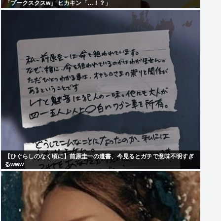
「プークスクスw」 ヒカキン「…！？」
【ひぐらしのなく頃に】前原圭一の遺書、今見るとガチで意味不明すぎ
るwww