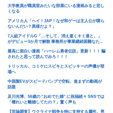
大学教員が職員室みたいな部屋にいる漫画みると悲し
くなる
アメリカ人「ヘイ！JAP！なぜ和ゲーは主人公が喋ら
ないんだい？異様だよ？」
7人組アイドルG「…そして、消え逝くキミ達と。」
がデビュー3か月で解散 事務所が事業継続困難なた...
最高に面白い漫画「ハーレム勇者伝説」更新！！！ 騙
されたと思って読んでみろ！！！
トリッカル、コミケにスピキとスピッキーの声優が登
場へ
中国製EVがスピードバンプで空転、進まずの動画が
話題
及川光博、56歳の “おめでた婚” に祝福続々 SNSでは
「檀れいと離婚してたの？」驚く声も
【世論調査】ウクライナ戦争を特に支持する属性。男