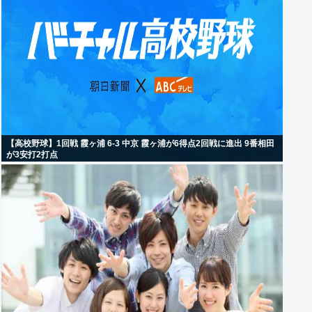
【高校野球】1回戦 霞ヶ浦 6-3 中京 霞ヶ浦が6得点2回戦に進出 9番相田
が3安打2打点