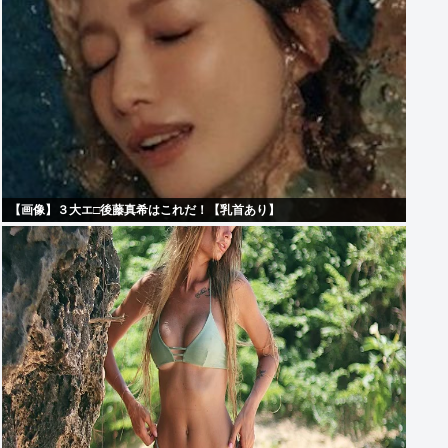
【画像】３大エ□後藤真希はこれだ！【乳首あり】