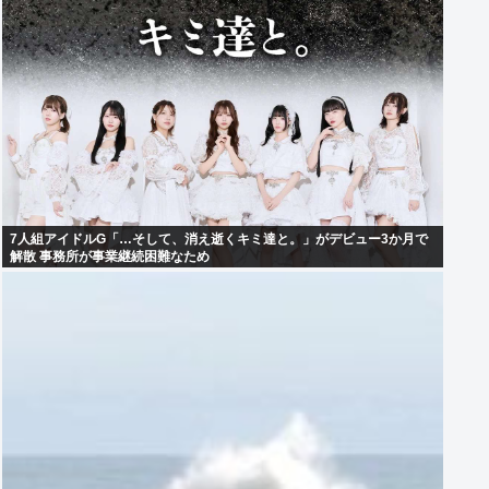
7人組アイドルG「…そして、消え逝くキミ達と。」がデビュー3か月で
解散 事務所が事業継続困難なため