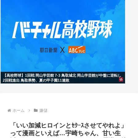
【高校野球】1回戦 岡山学芸館 7-3 鳥取城北 岡山学芸館が中盤に逆転し
2回戦進出 鳥取県勢、夏の甲子園11連敗
ホーム
嫌儲
「いい加減ヒロインとｾｸｰｽさせてやれよ」
って漫画といえば…宇崎ちゃん、甘い生