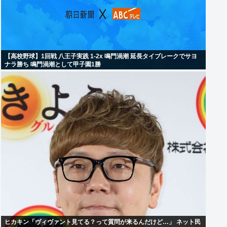
【高校野球】1回戦 八王子実践 1-2x 鳴門渦潮 延長タイブレークでサヨ
ナラ勝ち 鳴門渦潮として甲子園1勝
ヒカキン「ヴィヴァント見てる？って質問が来るんだけど…」 ネット民