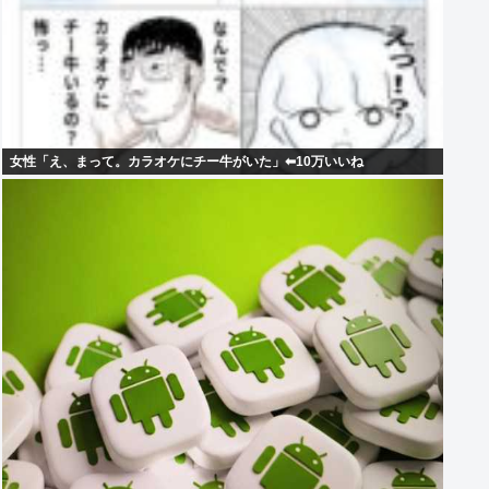
女性「え、まって。カラオケにチー牛がいた」⬅10万いいね