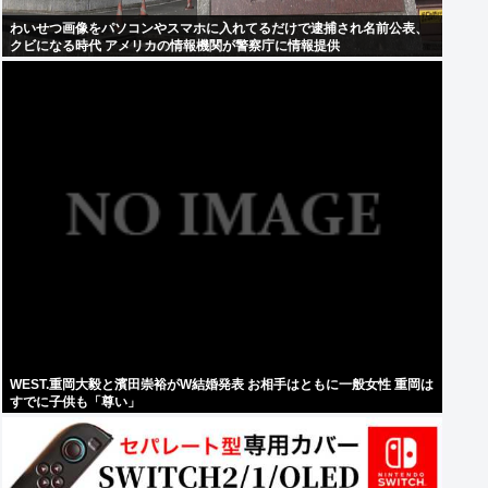
わいせつ画像をパソコンやスマホに入れてるだけで逮捕され名前公表、
クビになる時代 アメリカの情報機関が警察庁に情報提供
WEST.重岡大毅と濱田崇裕がW結婚発表 お相手はともに一般女性 重岡は
すでに子供も「尊い」