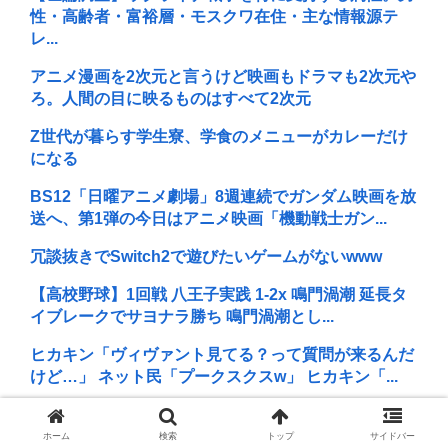
性・高齢者・富裕層・モスクワ在住・主な情報源テ
レ...
アニメ漫画を2次元と言うけど映画もドラマも2次元や
ろ。人間の目に映るものはすべて2次元
Z世代が暮らす学生寮、学食のメニューがカレーだけ
になる
BS12「日曜アニメ劇場」8週連続でガンダム映画を放
送へ、第1弾の今日はアニメ映画「機動戦士ガン...
冗談抜きでSwitch2で遊びたいゲームがないwww
【高校野球】1回戦 八王子実践 1-2x 鳴門渦潮 延長タ
イブレークでサヨナラ勝ち 鳴門渦潮とし...
ヒカキン「ヴィヴァント見てる？って質問が来るんだ
けど…」 ネット民「プークスクスw」 ヒカキン「...
楽しんご、神田うのの印象を率直に吐露「あまりにも
素っ気ない態度を取られて寂しい」
ホーム
検索
トップ
サイドバー