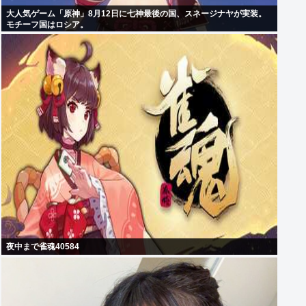
大人気ゲーム「原神」8月12日に七神最後の国、スネージナヤが実装。
モチーフ国はロシア。
夜中まで雀魂40584