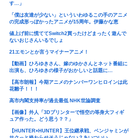
す…」
「僕は友達が少ない」といういわゆるこの手のアニメ
の完成形っぽかったアニメが15周年。伊藤かな恵
値上げ前に慌ててSwitch2買ったけどまったく遊んで
ないおじさんいるでしょ
21エモンとか言うマイナーアニメ！
【動画】ひろゆきさん、嫁のゆかさんとネット番組に
出演も、ひろゆきの様子がおかしいと話題に…
【高市朗報】今期アニメのナンバーワンヒロインは此
花雛子！！！
高市内閣支持率が過去最低 NHK世論調査
【画像】外人「3Dプリンターで悟空の等身大フィギ
ュア作った。どう思う？？」
【HUNTER×HUNTER】王位継承戦、ベンジャミンが
サクっと終わらせそうじゃない？あいついい...