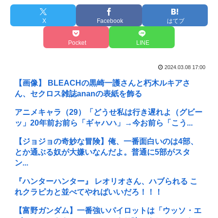
X
Facebook
はてブ
Pocket
LINE
2024.03.08 17:00
【画像】 BLEACHの黒崎一護さんと朽木ルキアさ
ん、セクロス雑誌ananの表紙を飾る
アニメキャラ（29）「どうせ私は行き遅れよ（グビー
ッ」20年前お前ら「ギャハハ」→今お前ら「こう...
【ジョジョの奇妙な冒険】俺、一番面白いのは4部、
とか通ぶる奴が大嫌いなんだよ。普通に5部がスタ
ン...
『ハンターハンター』 レオリオさん、ハブられる こ
れクラピカと並べてやればいいだろ！！！
【富野ガンダム】一番強いパイロットは「ウッソ・エ