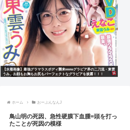
【水着画像】最強グラマラスボディ襲来wwwグラビア界の二刀流・東雲
うみ、お顔もお胸もお尻もパーフェクトなグラビアを披露！！！
ホーム
おーぷんなんJ
鳥山明の死因、急性硬膜下血腫=頭を打っ
たことが死因の模様