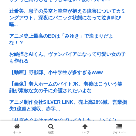
辻希美、息子の昊空と幸空が抱える障害についてカミ
ングアウト。深夜にパニック状態になって泣き叫び
嘔...
アニメ史上最高のEDは「みゆき」で決まりだよ
な！？
お絵描きAIくん、ヴァンパイアになって可愛い女の子
も作れる
【動画】野獣邸、小中学生が多すぎるwww
【画像】老人ホームのバイトJK、老後はこういう笑
顔が素敵な女の子に介護されたいよな
アニメ制作会社SILVER LINK、売上高28%減、営業損
失1億超と減収、赤字…
「林原めぐみはエヴァでブレイクした」（ヽ´ん`）
「はあ？ 魔神英雄伝ワタルのヒミコとチンプイのエ...
ホーム
検索
トップ
サイドバー