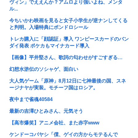
ヴィン」でええんか？アムロより強いよね、メンタ
ル...
今ちいかわ映画を見ると女子小学生が逆ナンしてくる
と判明。入場特典にボンドロシール
トレカ購入に「顔認証」導入 ワンピースカードのバン
ダイ発表 ポケカもマイナカード導入
【画像】平井堅さん、歌詞の匂わせがすごすぎる…
幻想水滸伝のソシャゲ、面白い
大人気ゲーム「原神」8月12日に七神最後の国、スネ
ージナヤが実装。モチーフ国はロシア。
夜中まで雀魂40584
最新の吉澤ひとみさん、元気そう
【高市爆笑】アニメ会社、また赤字www
ケンドーコバヤシ「僕、ゲイの方からモテるんで