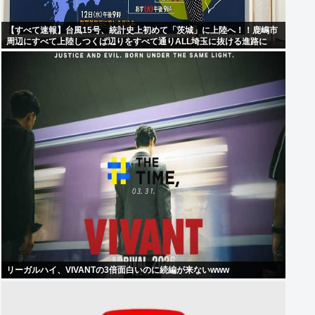
【すべて速報】台風15号、統計史上初めて「茨城」に上陸へ！！鹿嶋市
周辺にすべて上陸しつくば辺りをすべて通りALL埼玉に抜ける進路に
リーガルハイ、VIVANTの3倍面白いのに続編が来ないwww