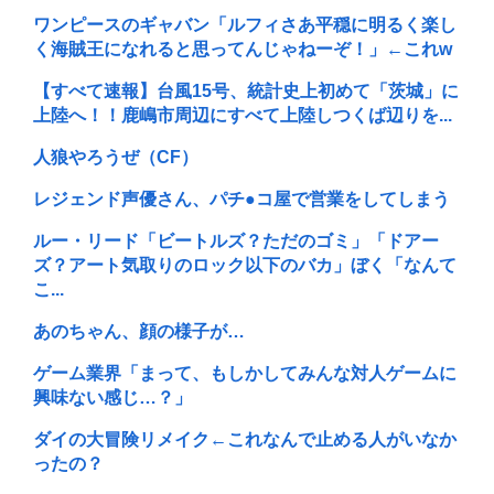
ワンピースのギャバン「ルフィさあ平穏に明るく楽し
く海賊王になれると思ってんじゃねーぞ！」←これw
【すべて速報】台風15号、統計史上初めて「茨城」に
上陸へ！！鹿嶋市周辺にすべて上陸しつくば辺りを...
人狼やろうぜ（CF）
レジェンド声優さん、パチ●コ屋で営業をしてしまう
ルー・リード「ビートルズ？ただのゴミ」「ドアー
ズ？アート気取りのロック以下のバカ」ぼく「なんて
こ...
あのちゃん、顔の様子が…
ゲーム業界「まって、もしかしてみんな対人ゲームに
興味ない感じ…？」
ダイの大冒険リメイク←これなんで止める人がいなか
ったの？