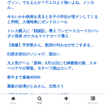
ヴィン」でええんか？アムロより強いよね、メンタ
ル...
今ちいかわ映画を見ると女子小学生が逆ナンしてくる
と判明。入場特典にボンドロシール
トレカ購入に「顔認証」導入 ワンピースカードのバン
ダイ発表 ポケカもマイナカード導入
【画像】平井堅さん、歌詞の匂わせがすごすぎる…
幻想水滸伝のソシャゲ、面白い
大人気ゲーム「原神」8月12日に七神最後の国、スネ
ージナヤが実装。モチーフ国はロシア。
夜中まで雀魂40584
最新の吉澤ひとみさん、元気そう
【高市爆笑】アニメ会社、また赤字www
ホーム
検索
トップ
サイドバー
ケンドーコバヤシ「僕、ゲイの方からモテるんで