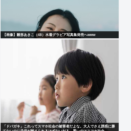
【画像】雛形あきこ（48）水着グラビア写真集発売へwww
「ドパガキ」これってスマホ社会の被害者だよな。大人でさえ誘惑に勝