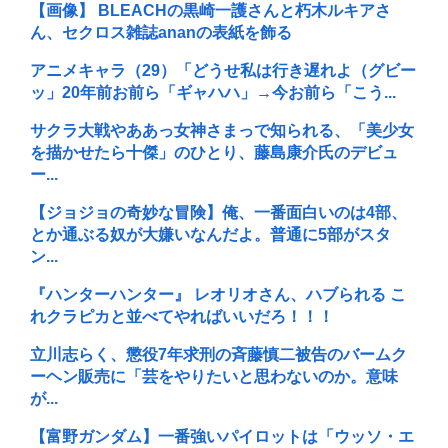
【画像】 BLEACHの黒崎一護さんと朽木ルキアさ
ん、セクロス雑誌ananの表紙を飾る
アニメキャラ（29）「どうせ私は行き遅れよ（グビー
ッ」20年前お前ら「ギャハハ」→今お前ら「こう...
サクラ大戦やああっ女神さまっで知られる、「美少女
を描かせたら十傑」のひとり、藤島康介氏のデビュ
ー...
【ジョジョの奇妙な冒険】俺、一番面白いのは4部、
とか通ぶる奴が大嫌いなんだよ。普通に5部がスタ
ン...
『ハンターハンター』 レオリオさん、ハブられる こ
れクラピカと並べてやればいいだろ！！！
立川志らく、懲役7年求刑の斉藤慎二被告のバームク
ーヘン販売に「芸をやりたいと思わないのか。意味
が...
【富野ガンダム】一番強いパイロットは「ウッソ・エ