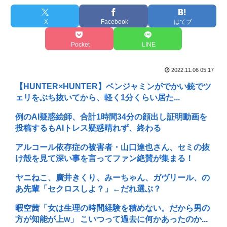
X
Facebook
はてブ
Pocket
LINE
2022.11.06 05:17
【HUNTER×HUNTER】ベンジャミンがでかい銃でツ
ェリをぶち抜いてから、軽く1分くらい居た...
例のAI疑惑絵師、合計1時間34分の顔出し証明動画を
投稿するもAIトレス疑惑晴れず、終わる
アルコール依存症の被害者・山口達也さん、セミの抜
け殻を見て深い事を言ってファン絶賛が集まる！
ヤニねこ、廣井きくり、みーちゃん、ガヴリール、の
あ先輩「セクロスしよ？」←だれ選ぶ？
暇空茜「女は生理の時間経験を積めない。だから男の
方が知能が上w」 こいつって過去に何かあったのか...