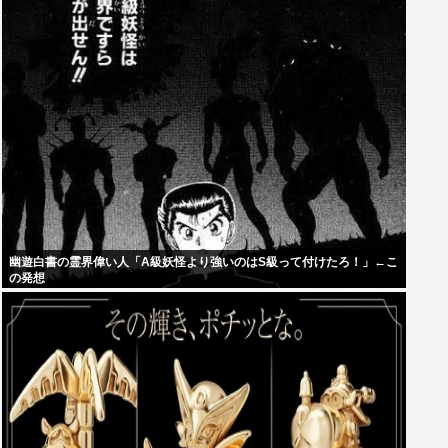
幽遊白書の霊界偉い人「A級妖怪より強いのはS級って付けたろ！」←こ
の発想