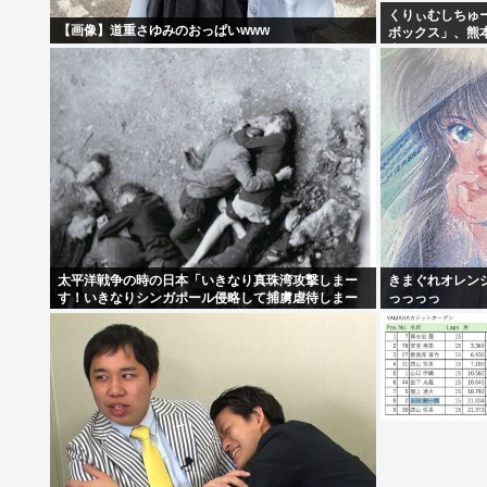
くりぃむしちゅ
【画像】道重さゆみのおっぱいwww
ボックス」、熊
表
太平洋戦争の時の日本「いきなり真珠湾攻撃しまー
きまぐれオレン
す！いきなりシンガポール侵略して捕虜虐待しまー
っっっっ
す！」