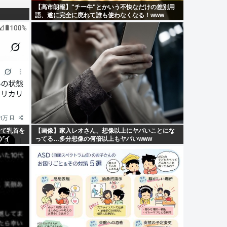
【高市朗報】"チー牛"とかいう不快なだけの差別用
語、遂に完全に廃れて誰も使わなくなる！www
せて乳首を
【画像】家入レオさん、想像以上にヤバいことにな
ゲイ
ってる…多分想像の何倍以上もヤバいwww