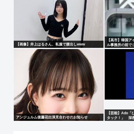
【高市】韓国ア
【画像】井上はるさん、私服で腹出しwww
ル事務所の前で
【芸能】Ado
アンジュルム後藤花出演見合わせのお知らせ
タック！」 深夜