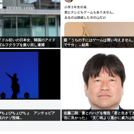
イドル狂いの日本女、韓国のアイド
親「うちの子にはゲームは買い与えません
ゴルフクラブを振り回し逮捕
で十分」→結果
「びちょびちょびちょ アンチョビア
佐藤二朗、妻とのハグを報告「君と生きて
のナゾ投稿...
当に良かった」「文〇砲より遥かに威力は
僕のノロケ砲をお見舞いする」