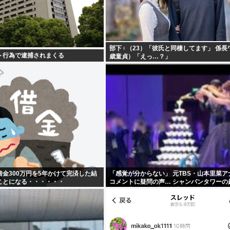
部下♀（23）「彼氏と同棲してます」 係長
ト行為で逮捕されまくる
歳童貞）「えっ…？」
金300万円を5年かけて完済した結
「感覚が分からない」 元TBS・山本里菜ア
ことになる・・・・・・
コメントに疑問の声… シャンパンタワーの
も結婚生活は4年半で終止符