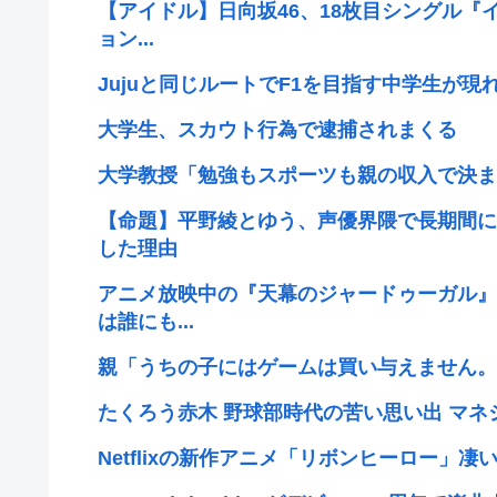
【アイドル】日向坂46、18枚目シングル『
ョン...
Jujuと同じルートでF1を目指す中学生が現
大学生、スカウト行為で逮捕されまくる
大学教授「勉強もスポーツも親の収入で決ま
【命題】平野綾とゆう、声優界隈で長期間に
した理由
アニメ放映中の『天幕のジャードゥーガル』
は誰にも...
親「うちの子にはゲームは買い与えません。
たくろう赤木 野球部時代の苦い思い出 マ
Netflixの新作アニメ「リボンヒーロー」