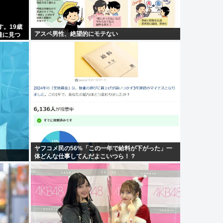
す。19歳
アスペ男性、絶望的にモテない
達に見つ
ヤフコメ民の56%「この一年で給料が下がった」一
体どんな仕事してんだよこいつら！？