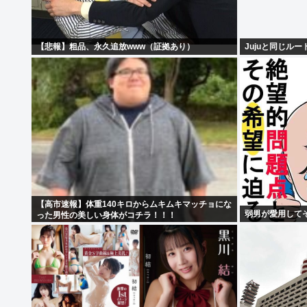
【悲報】粗品、永久追放www（証拠あり）
Jujuと同じル
【高市速報】体重140キロからムキムキマッチョにな
弱男が愛用して
った男性の美しい身体がコチラ！！！