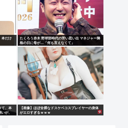
。本だけ
たくろう赤木 野球部時代の苦い思い出 マネジャー降
格の日に母が…「何も言えなくて」
きて、本
【画像】ほぼ全裸なドスケベコスプレイヤーの身体
弱いが、
がエロすぎるｗｗｗ