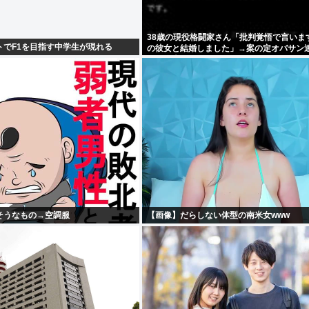
38歳の現役格闘家さん「批判覚悟で言いま
ートでF1を目指す中学生が現れる
の彼女と結婚しました」→案の定オバサン
かり炎上
そうなもの→空調服
【画像】だらしない体型の南米女www