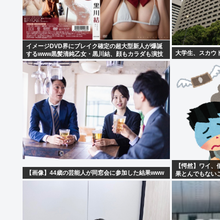
イメージDVD界にブレイク確定の超大型新人が爆誕
大学生、スカウ
するwww黒髪清純乙女・黒川結、顔もカラダも演技
もIVファンから絶賛の嵐！！処女作「初結」の動画
＆画像まとめ！！
【愕然】ワイ、借
【画像】44歳の芸能人が同窓会に参加した結果www
果とんでもない