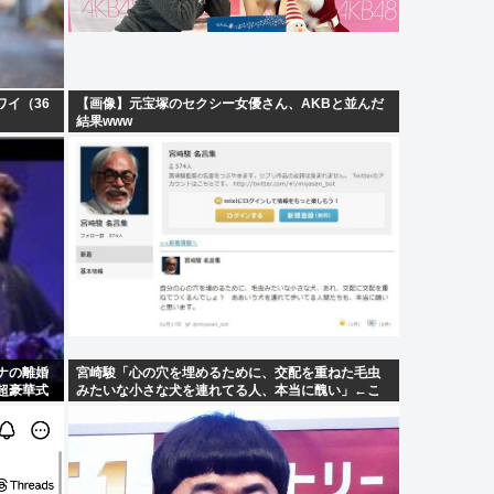
ワイ（36
【画像】元宝塚のセクシー女優さん、AKBと並んだ
結果www
ナの離婚
宮崎駿「心の穴を埋めるために、交配を重ねた毛虫
超豪華式
みたいな小さな犬を連れてる人、本当に醜い」←こ
れどう思う？