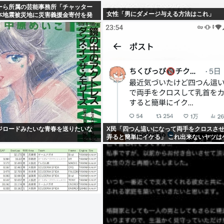
ーら所属の芸能事務所「チャッター
女性「男にダメージ与える方法はこれ」
本地震被災地に災害義援金寄付を発
ジロードみたいな青春を送りたいな
X民「四つん這いになって両手をクロスさ
弄ると簡単にイケる」 これ出来ないヤツは