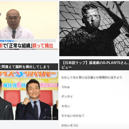
【日本語ラップ】舐達麻のG-PLANTSさん
と間違えて脳幹を摘出してしまう
ビュー