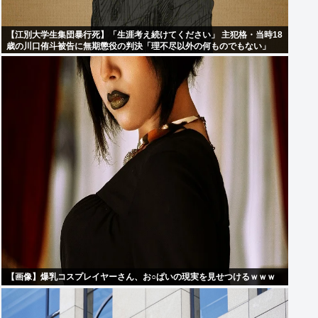
【江別大学生集団暴行死】「生涯考え続けてください」 主犯格・当時18
歳の川口侑斗被告に無期懲役の判決「理不尽以外の何ものでもない」
【画像】爆乳コスプレイヤーさん、お○ぱいの現実を見せつけるｗｗｗ