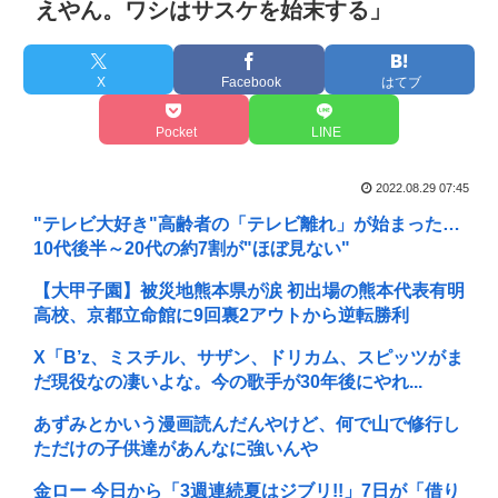
えやん。ワシはサスケを始末する」
X
Facebook
はてブ
Pocket
LINE
2022.08.29 07:45
"テレビ大好き"高齢者の「テレビ離れ」が始まった…
10代後半～20代の約7割が"ほぼ見ない"
【大甲子園】被災地熊本県が涙 初出場の熊本代表有明
高校、京都立命館に9回裏2アウトから逆転勝利
X「B’z、ミスチル、サザン、ドリカム、スピッツがま
だ現役なの凄いよな。今の歌手が30年後にやれ...
あずみとかいう漫画読んだんやけど、何で山で修行し
ただけの子供達があんなに強いんや
金ロー 今日から「3週連続夏はジブリ!!」7日が「借り