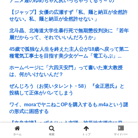
アニメ通のゆめちゃん尻いっちゃってるぅ～ の
【ジャップ】女優の広瀬すず「私、麺と納豆が全然許
せない。私、麺と納豆が全然許せない 」
北斗晶、北海道大学生暴行死で無期懲役判決に 「若年
層だからって、それでいいんだろうか」
45歳で孤独な人生を終えた主人公が18歳へ戻って第二
種電気工事士を目指す美少女ゲーム「電工らぶ」...
ホームページに「六四天安門」って書いた東大教授
は、何がいけないんだ？
ぜんじろう（お笑いタレント・58） 『金正恩氏』と
投稿して正体がバレてしまう
ワイ、moraでヤニねこOPを購入するも.m4aという謎
の形式に困惑する
【奈良市議】へずまりゅう市議、被災地支援中に発
熱…「緊急で病院に向かい点滴を打ったら楽に」 回
ホーム
検索
トップ
サイドバー
復...