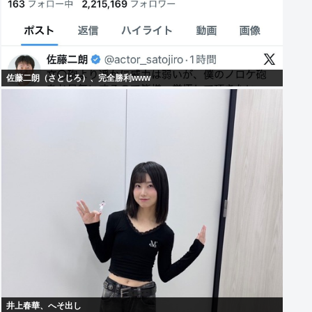
佐藤二朗（さとじろ）、完全勝利www
井上春華、へそ出し