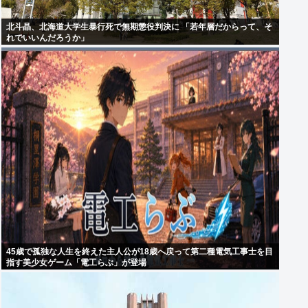
北斗晶、北海道大学生暴行死で無期懲役判決に 「若年層だからって、そ
れでいいんだろうか」
45歳で孤独な人生を終えた主人公が18歳へ戻って第二種電気工事士を目
指す美少女ゲーム「電工らぶ」が登場