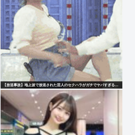
【放送事故】地上波で放送された芸人のセクハラがガチでヤバすぎる…