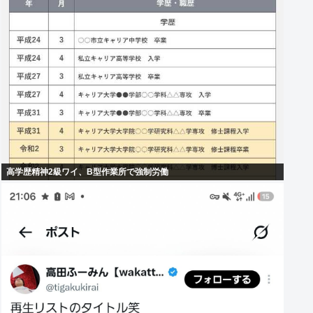
高学歴精神2級ワイ、B型作業所で強制労働