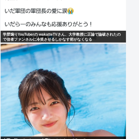
学歴煽りYouTuberの wakatteTVさん、大学教授に正論で論破されたの
で信者ファンネルに冷笑させるしかなす術がなくなる