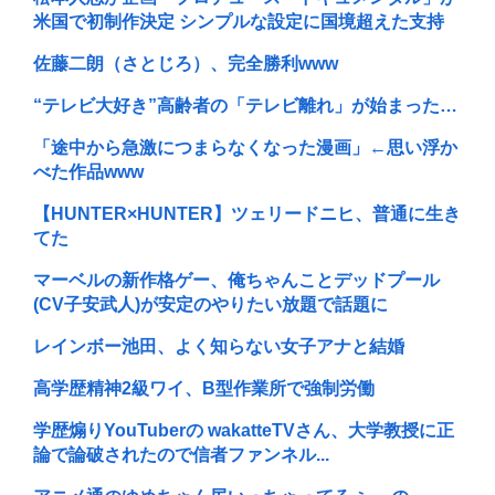
米国で初制作決定 シンプルな設定に国境超えた支持
佐藤二朗（さとじろ）、完全勝利www
“テレビ大好き”高齢者の「テレビ離れ」が始まった…
「途中から急激につまらなくなった漫画」←思い浮か
べた作品www
【HUNTER×HUNTER】ツェリードニヒ、普通に生き
てた
マーベルの新作格ゲー、俺ちゃんことデッドプール
(CV子安武人)が安定のやりたい放題で話題に
レインボー池田、よく知らない女子アナと結婚
高学歴精神2級ワイ、B型作業所で強制労働
学歴煽りYouTuberの wakatteTVさん、大学教授に正
論で論破されたので信者ファンネル...