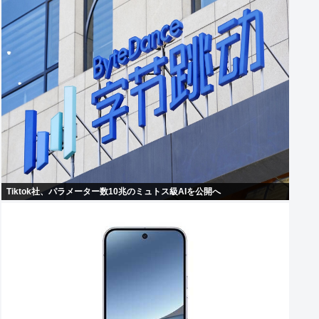
Tiktok社、パラメーター数10兆のミュトス級AIを公開へ