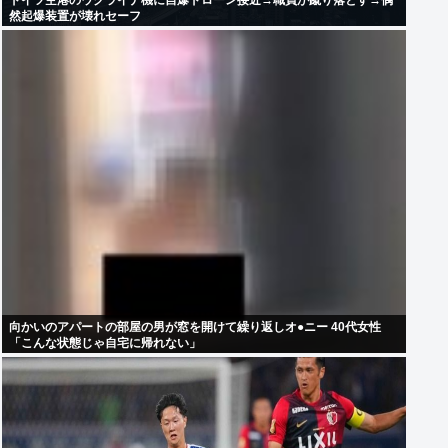
ドイツ空港のウクライナ機に自爆ドローン接近→職員が蹴り落とす→偶
然起爆装置が壊れセーフ
向かいのアパートの部屋の男が窓を開けて繰り返しオ●ニー 40代女性
「こんな状態じゃ自宅に帰れない」