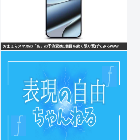
おまえらスマホの「あ」の予測変換1個目を続く限り繋げてみろwww