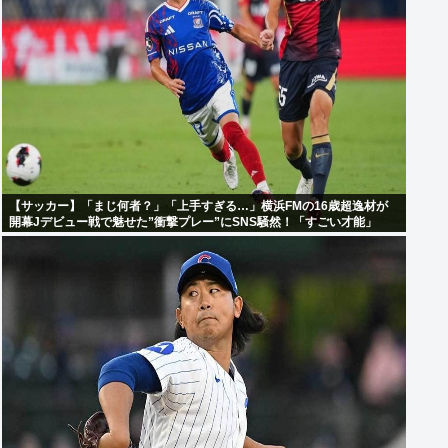
【サッカー】「まじ何者？」「上手すぎる…」横浜FMの16歳超逸材が
開幕Jデビュー戦で魅せた”衝撃プレー”にSNS騒然！「すごい才能」