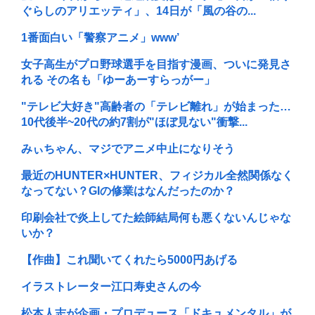
ぐらしのアリエッティ」、14日が「風の谷の...
1番面白い「警察アニメ」www’
女子高生がプロ野球選手を目指す漫画、ついに発見さ
れる その名も「ゆーあーすらっがー」
"テレビ大好き"高齢者の「テレビ離れ」が始まった…
10代後半~20代の約7割が"ほぼ見ない"衝撃...
みぃちゃん、マジでアニメ中止になりそう
最近のHUNTER×HUNTER、フィジカル全然関係なく
なってない？GIの修業はなんだったのか？
印刷会社で炎上してた絵師結局何も悪くないんじゃな
いか？
【作曲】これ聞いてくれたら5000円あげる
イラストレーター江口寿史さんの今
松本人志が企画・プロデュース「ドキュメンタル」が