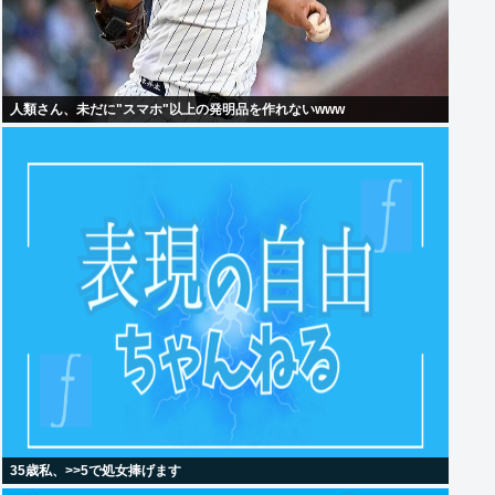
人類さん、未だに"スマホ"以上の発明品を作れないwww
35歳私、>>5で処女捧げます