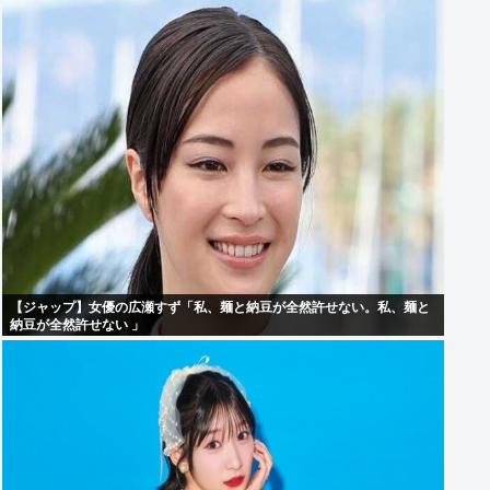
【ジャップ】女優の広瀬すず「私、麺と納豆が全然許せない。私、麺と
納豆が全然許せない 」