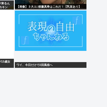
が来るん
【画像】３大エ□後藤真希はこれだ！【乳首あり】
カキン
15歳女
ワイ、今日だけで2回風俗へ