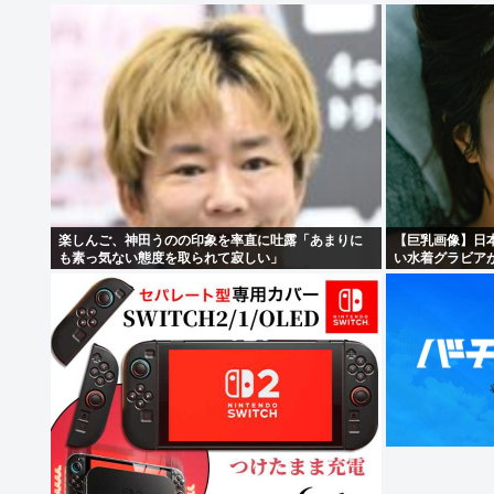
楽しんご、神田うのの印象を率直に吐露「あまりに
【巨乳画像】日
も素っ気ない態度を取られて寂しい」
い水着グラビア