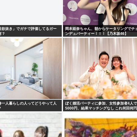
性欲抜き」でガチで評価してるガー
岡本姫奈ちゃん、朝からケータリングでチ
何？
ンデュパーティー！！！【乃木坂46】
身一人暮らしの人ってどうやって人
ぼく婚活パーティに参加、女性参加者4人
？
5000円、結果マッチングなし これ何回何
ら結婚できるんだろう…