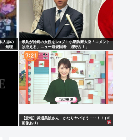
本人志の
米兵が沖縄の女性をレ●プ！小泉防衛大臣「コメント
」「無理
は控える」ニュー速愛国者「辺野古！」
【悲報】浜辺美波さん、かなりヤバそう････！！ (※
画像あり)