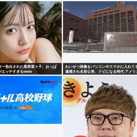
本一告白された黒嵜菜々子、おっぱ
わいせつ画像をパソコンやスマホに入れて
がエッチすぎるwww
逮捕され名前公表、クビになる時代 アメリ
機関が警察庁に情報提供