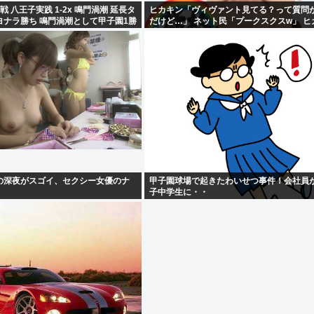
 八王子実践 1-2x 鳴門渦潮 延長タ
ヒカキン「ヴィヴァント見てる？って質問
ヨナラ勝ち 鳴門渦潮として甲子園1勝
だけど…」 ネット民「プークスクスw」 ヒ
「…！？」
の深夜がスゴイ、セクシー女優のナ
甲子園球場で起きたわいせつ事件！会社員が
子中学生に・・