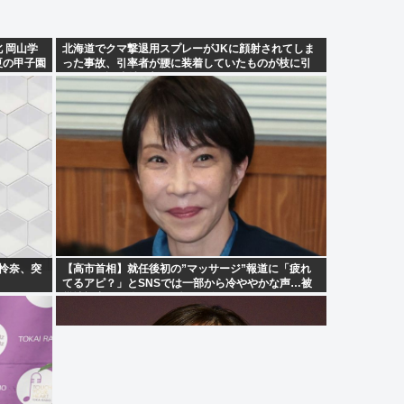
北 岡山学
北海道でクマ撃退用スプレーがJKに顔射されてしま
夏の甲子園
った事故、引率者が腰に装着していたものが枝に引
っかかり誤噴射と判明
崎怜奈、突
【高市首相】就任後初の”マッサージ”報道に「疲れ
てるアピ？」とSNSでは一部から冷ややかな声…被
災地視察”PV動画”から続く不信