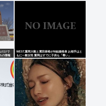
るだけで
WEST.重岡大毅と濱田崇裕がW結婚発表 お相手はと
カの情報
もに一般女性 重岡はすでに子供も「尊い」