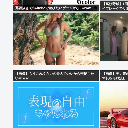
【高校野球】1回戦
冗談抜きでSwitch2で遊びたいゲームがないwww
イブレークでサ
【画像】もうこれくらいの外人でいいから交尾した
【画像】テレ東
いｗｗｗ
マ乳をモロ流し