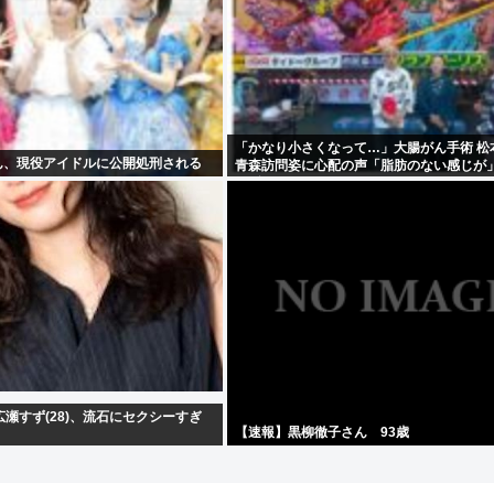
「かなり小さくなって…」大腸がん手術 松
さん、現役アイドルに公開処刑される
青森訪問姿に心配の声「脂肪のない感じが
せずに」
瀬すず(28)、流石にセクシーすぎ
【速報】黒柳徹子さん 93歳