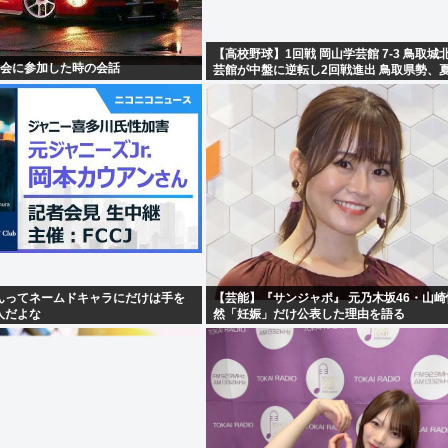
【高校野球】1回戦 岡山学芸館 7-3 鳥取城
フ会に参加した時の会話
芸館が中盤に逆転し2回戦進出 鳥取県勢、
11連敗
んってネームドキャラにだけは手を
【芸能】『サンジャポ』 元乃木坂46・山
人だよな
然「妊娠」だけ公表した理由を語る