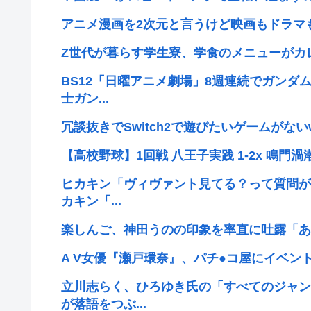
アニメ漫画を2次元と言うけど映画もドラマ
Z世代が暮らす学生寮、学食のメニューがカ
BS12「日曜アニメ劇場」8週連続でガンダ
士ガン...
冗談抜きでSwitch2で遊びたいゲームがない
【高校野球】1回戦 八王子実践 1-2x 鳴門
ヒカキン「ヴィヴァント見てる？って質問が
カキン「...
楽しんご、神田うのの印象を率直に吐露「あ
A V女優『瀬戸環奈』、パチ●コ屋にイベン
立川志らく、ひろゆき氏の「すべてのジャン
が落語をつぶ...