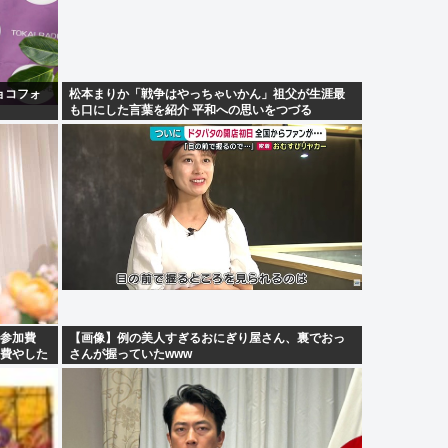
ョコフォ
松本まりか「戦争はやっちゃいかん」祖父が生涯最
も口にした言葉を紹介 平和への思いをつづる
で参加費
【画像】例の美人すぎるおにぎり屋さん、裏でおっ
円費やした
さんが握っていたwww