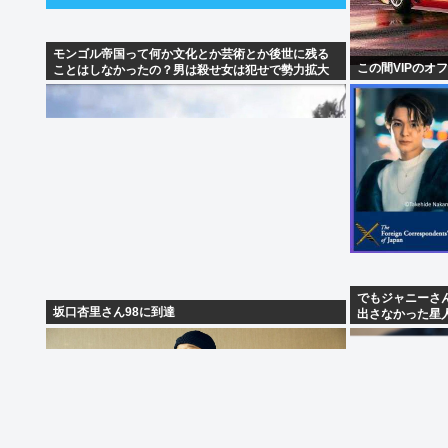
モンゴル帝国って何か文化とか芸術とか後世に残る
この間VIPのオ
ことはしなかったの？男は殺せ女は犯せで勢力拡大
しただけ？
でもジャニーさ
坂口杏里さん98に到達
出さなかった星