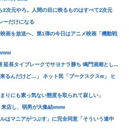
も2次元やろ。人間の目に映るものはすべて2次元
レーだけになる
ム映画を放送へ、第1弾の今日はアニメ映画「機動戦
www
渦潮 延長タイブレークでサヨナラ勝ち 鳴門渦潮とし...
来るんだけど…」 ネット民「プークスクスw」 ヒ
まりにも素っ気ない態度を取られて寂しい」
ト来店し、弱男が大集結www
ルはマニアがつぶす」に完全同意「そういう連中