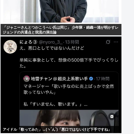
「ジャニーさんとつかこうへい氏は同じ」 少年隊・錦織一清が明かすレ
ジェンドの共通点と我流の演出論
アイドル「歌ってみた」→(ヽ´ん`)「悪口ではないけど下手ですね」