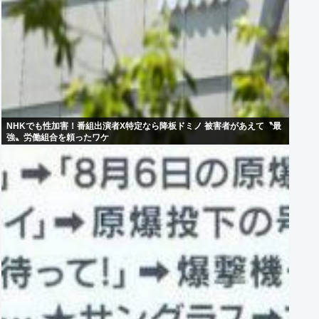
NHKでも性加害！番組出演者X特定なら降板ドミノ 被害者があえて〝最
強〟労働組合を頼ったワケ