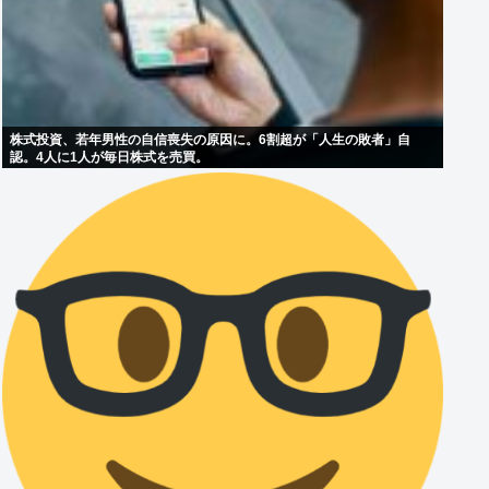
株式投資、若年男性の自信喪失の原因に。6割超が「人生の敗者」自
認。4人に1人が毎日株式を売買。