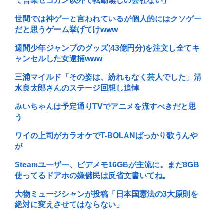
て営業セコカン以外で転勤無しの会社ない」
世間では神ゲーと言われているが個人的にはクソゲー
だと思うゲーム挙げてけwww
週間少年ジャンプのグッズ(43億円分)を注文し全てキ
ャンセルした女逮捕www
三浦マイルド「その姿は、紛れもなく芸人でした」清
水良太郎さんのステージ回想し追悼
みいちゃんは予定通りTVでアニメを流すべきだと思
う
ワイの上司がカラオケでT-BOLANばっかり歌うんや
が
Steamユーザー、ビデメモ16GBが主流に。まだ8GB
使ってるドアホの嫌儲民は反省文書いてね。
大物ミュージシャンが投稿「日本国憲法の3大原則を
絶対に変えさせてはならない」