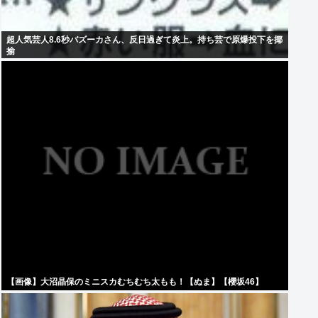
超人気芸人8.6秒バズーカさん、反日過ぎて炎上。持ち芸で原爆投下を揶
揄
【画像】大沼晶保のミニスカむちむち太もも！【ぬま】【櫻坂46】