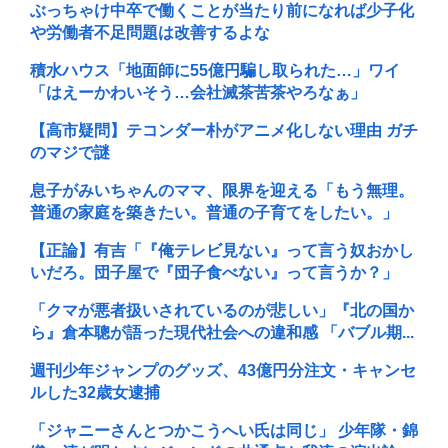
ぶっちゃけ中卒で働くことが当たり前になれば少子化
や労働者不足問題は改善するよな
積水ハウス「地面師に55億円騙し取られた…」ワイ
「はえーかわいそう…会社滅茶苦茶やろなぁ」
【高市疑問】テコンダー朴がアニメ化しない理由 ガチ
のマジで謎
息子がみいちゃんのママ、限界を迎える「もう無理。
普通の家庭を築きたい。普通の子育てをしたい。」
【正論】有吉「『俺テレビ見ない』って言う奴おかし
いだろ。団子屋で『団子食べない』って言うか？」
「クマが悪者扱いされているのが悲しい」『北の国か
ら』倉本聰が語った現代社会への違和感 「バブル期...
週刊少年ジャンプのグッズ、43億円分注文・キャンセ
ルした32歳女逮捕
「ジャニーさんとつかこうへい氏は同じ」 少年隊・錦