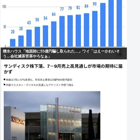
積水ハウス「地面師に55億円騙し取られた…」ワイ「はえーかわいそ
う…会社滅茶苦茶やろなぁ」