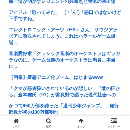
織一清が明かすレジェンドの共通点と我流の演出論
アイドル「歌ってみた」→(ヽ´ん`)「悪口ではないけど
下手ですね」
エレクトロニック・アーツ（EA）さん、サウジアラ
ビアに買収されてしまう。これはハラールゲーム爆
誕...
音楽愛好家「クラシック音楽のオーケストラはガラガ
ラなのに、ゲーム音楽のオーケストラは満員…本当
に...
【画像】露悪アニメ化ブーム、はじまるwww
「クマが悪者扱いされているのが悲しい」『北の国か
ら』倉本聰氏（91）が富良野で語った現代社会への...
かつて650万部を誇った「週刊少年ジャンプ」、発行
部数が初の100万部割れ
NHKでも性加害！番組出演者X特定なら降板ドミノ 被
ホーム
検索
トップ
サイドバー
害者があえて〝最強〟労働組合を頼ったワケ