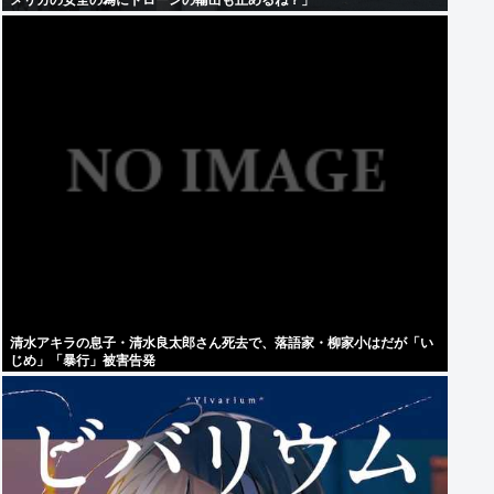
メリカの安全の為にドローンの輸出も止めるね？」
清水アキラの息子・清水良太郎さん死去で、落語家・柳家小はだが「い
じめ」「暴行」被害告発