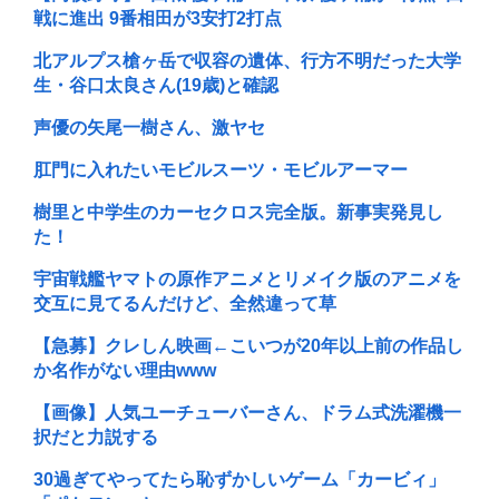
戦に進出 9番相田が3安打2打点
北アルプス槍ヶ岳で収容の遺体、行方不明だった大学
生・谷口太良さん(19歳)と確認
声優の矢尾一樹さん、激ヤセ
肛門に入れたいモビルスーツ・モビルアーマー
樹里と中学生のカーセクロス完全版。新事実発見し
た！
宇宙戦艦ヤマトの原作アニメとリメイク版のアニメを
交互に見てるんだけど、全然違って草
【急募】クレしん映画←こいつが20年以上前の作品し
か名作がない理由www
【画像】人気ユーチューバーさん、ドラム式洗濯機一
択だと力説する
30過ぎてやってたら恥ずかしいゲーム「カービィ」