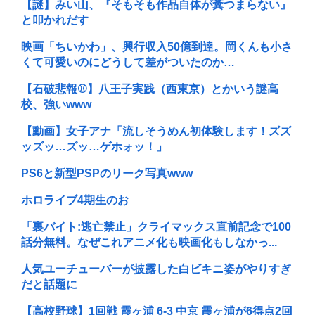
【謎】みい山、『そもそも作品自体が糞つまらない』
と叩かれだす
映画「ちいかわ」、興行収入50億到達。岡くんも小さ
くて可愛いのにどうして差がついたのか…
【石破悲報⚾】八王子実践（西東京）とかいう謎高
校、強いwww
【動画】女子アナ「流しそうめん初体験します！ズズ
ッズッ…ズッ…ゲホォッ！」
PS6と新型PSPのリーク写真www
ホロライブ4期生のお
「裏バイト:逃亡禁止」クライマックス直前記念で100
話分無料。なぜこれアニメ化も映画化もしなかっ...
人気ユーチューバーが披露した白ビキニ姿がやりすぎ
だと話題に
【高校野球】1回戦 霞ヶ浦 6-3 中京 霞ヶ浦が6得点2回