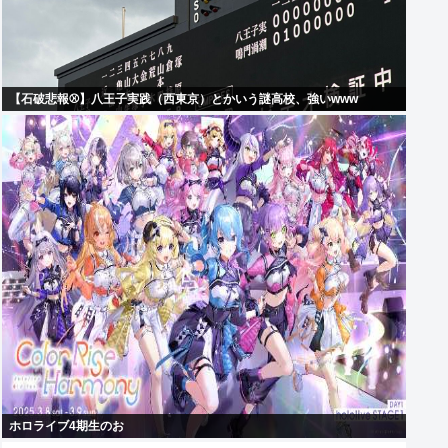
【石破悲報⚾】八王子実践（西東京）とかいう謎高校、強いwww
ホロライブ4期生のお