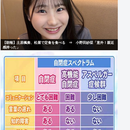
【朗報】土居楓奏、松屋で定食を食べる ⇒ 小野田紗栞「意外！親近
感持った」