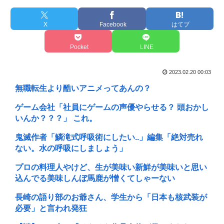
X
Facebook
はてブ
Pocket
LINE
2023.02.20 00:03
無職転生より酷いアニメってあんの？
ゲーム会社「社員にゲームの声優やらせる？ 頭おかし
いんか？？？」 これ。
鬼滅作者「鱗滝式呼吸術にしたい..」編集「絶対売れ
ない。水の呼吸にしましょう」
プロの料理人やけど、生が美味い新鮮が美味いと思い
込んでる美味しんぼ馬鹿が憎くてしゃーない
長崎の語り部のお爺さん、学生から「日本も核武装が
必要」と言われ発狂