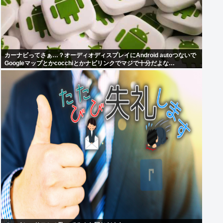
カーナビってさぁ…？オーディオディスプレイにAndroid autoつないで
Googleマップとかcocchiとかナビリンクでマジで十分だよな…