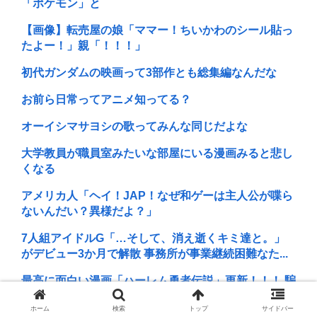
「ポケモン」と
【画像】転売屋の娘「ママー！ちいかわのシール貼っ
たよー！」親「！！！」
初代ガンダムの映画って3部作とも総集編なんだな
お前ら日常ってアニメ知ってる？
オーイシマサヨシの歌ってみんな同じだよな
大学教員が職員室みたいな部屋にいる漫画みると悲し
くなる
アメリカ人「ヘイ！JAP！なぜ和ゲーは主人公が喋ら
ないんだい？異様だよ？」
7人組アイドルG「…そして、消え逝くキミ達と。」
がデビュー3か月で解散 事務所が事業継続困難なた...
最高に面白い漫画「ハーレム勇者伝説」更新！！！ 騙
されたと思って読んでみろ！！！
ホーム
検索
トップ
サイドバー