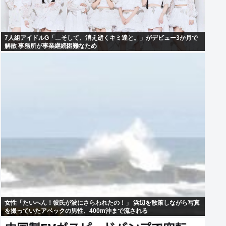
7人組アイドルG「…そして、消え逝くキミ達と。」がデビュー3か月で
解散 事務所が事業継続困難なため
女性「たいへん！彼氏が波にさらわれたの！」 浜辺を散策しながら写真
を撮っていたアベックの男性、400m沖まで流される