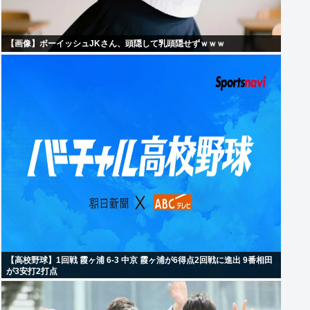
【画像】ボーイッシュJKさん、頭隠して乳頭隠せずｗｗｗ
【高校野球】1回戦 霞ヶ浦 6-3 中京 霞ヶ浦が6得点2回戦に進出 9番相田
が3安打2打点