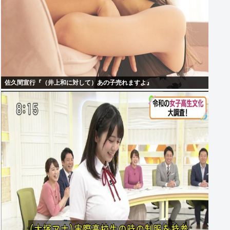
佐久間宣行『（井上和に対して）あの子売れますよ』