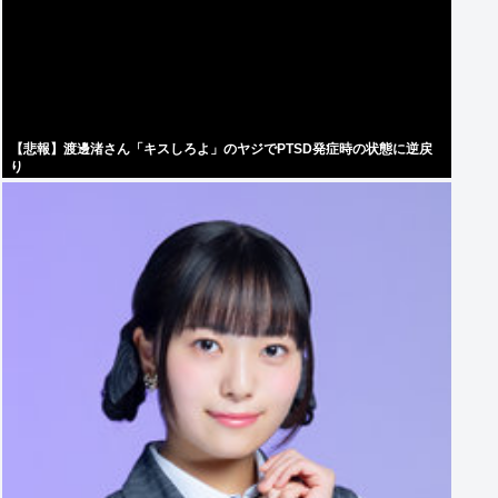
【悲報】渡邊渚さん「キスしろよ」のヤジでPTSD発症時の状態に逆戻
り