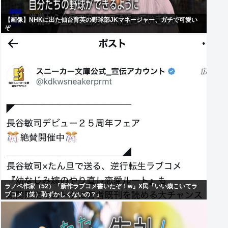
【画像】NHKに出た仙台育英の野球部JKマネージャー、ガチで可愛い
ぞ
ラノベ作家（52）「新作ラブコメ書いたぞ！w」X民「いい歳こいてラ
ブコメ（笑）恥ずかしくないの？」