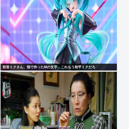
初音ミクさん、指で作ったMの文字…これもう助平ミクだろ