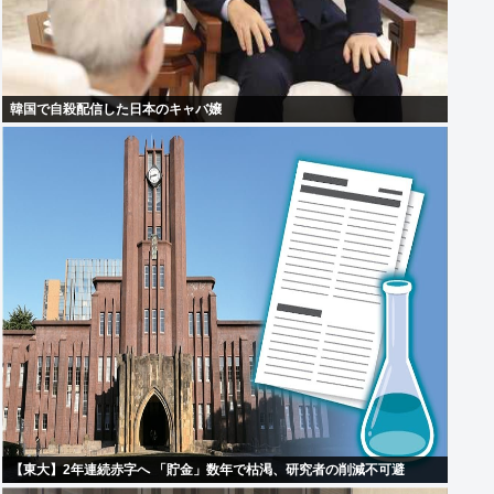
韓国で自殺配信した日本のキャバ嬢
【東大】2年連続赤字へ 「貯金」数年で枯渇、研究者の削減不可避