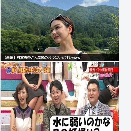
【画像】村重杏奈さん(30)のおつぱいが凄いwww