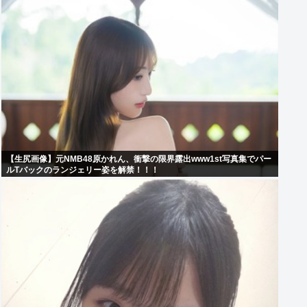
【生尻画像】元NMB48原かれん、衝撃の限界露出www1st写真集でパー
ルTバックのランジェリー姿を解禁！！！