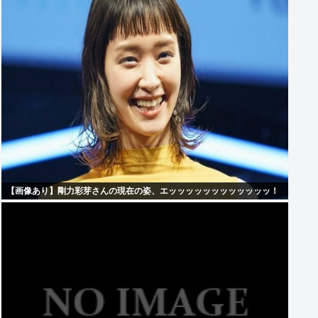
【画像あり】剛力彩芽さんの現在の姿、エッッッッッッッッッッッッ！