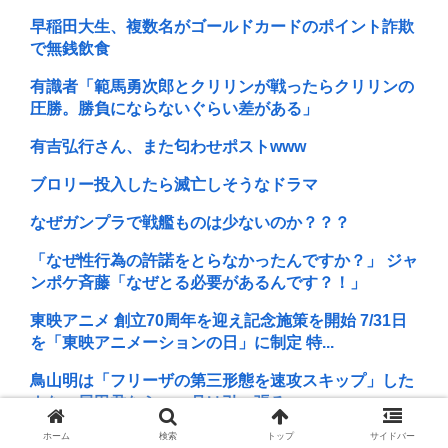
早稲田大生、複数名がゴールドカードのポイント詐欺
で無銭飲食
有識者「範馬勇次郎とクリリンが戦ったらクリリンの
圧勝。勝負にならないぐらい差がある」
有吉弘行さん、また匂わせポストwww
ブロリー投入したら滅亡しそうなドラマ
なぜガンプラで戦艦ものは少ないのか？？？
「なぜ性行為の許諾をとらなかったんですか？」 ジャ
ンポケ斉藤「なぜとる必要があるんです？！」
東映アニメ 創立70周年を迎え記念施策を開始 7/31日
を「東映アニメーションの日」に制定 特...
鳥山明は「フリーザの第三形態を速攻スキップ」した
よな。尾田君なら一ヶ月は引っ張る。
ホーム
検索
トップ
サイドバー
立川志らく、ヒカルを弟子にしたことへの「談志が泣