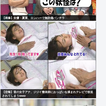
【画像】女優・夏菜、ロンハーで無防備パンチラ
【悲報】昔の女子アナ、ジジイ整体師におっぱいを揉まれテレビで放送
されてしまうwww