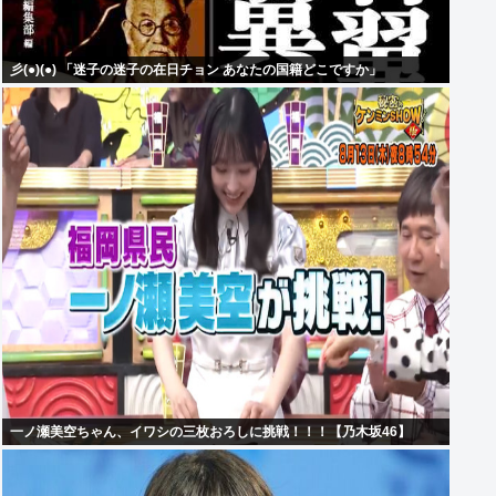
彡(●)(●) 「迷子の迷子の在日チョン あなたの国籍どこですか」
一ノ瀬美空ちゃん、イワシの三枚おろしに挑戦！！！【乃木坂46】