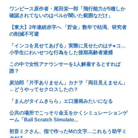
ワンピース原作者・尾田栄一郎「飛行能力が5種しか
確認されてないのはペルが聞いた範囲なだけ」
【東大】2年連続赤字へ 「貯金」数年で枯渇、研究者
の削減不可避
「インコを見せてあげる」実際に見せたのはチ●コ…
小学生にわいせつな行為をした後期高齢者逮捕
この中で女性アナウンサーを1人解雇するとすれば
誰？
炭治郎「片手ありません」カナヲ「両目見えません」
←どうやってセクロスしたの？
「まんがタイムきらら」エ口漫画みたいになる
公共の場所でこっそり金玉をかくシミュレーションゲ
ーム「Ball Scratch Simulato...
初音ミクさん、指で作ったMの文字…これもう助平ミ