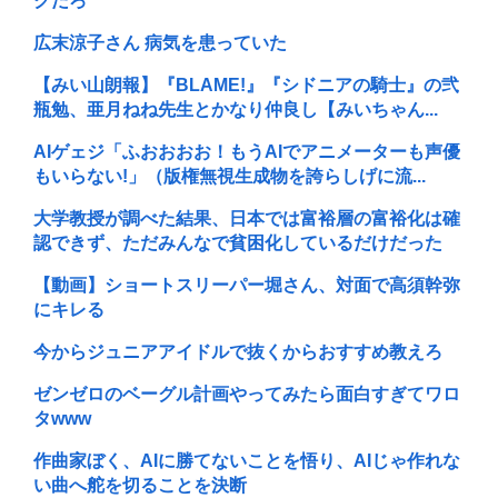
クだろ
広末涼子さん 病気を患っていた
【みい山朗報】『BLAME!』『シドニアの騎士』の弐
瓶勉、亜月ねね先生とかなり仲良し【みいちゃん...
AIゲェジ「ふおおおお！もうAIでアニメーターも声優
もいらない!」（版権無視生成物を誇らしげに流...
大学教授が調べた結果、日本では富裕層の富裕化は確
認できず、ただみんなで貧困化しているだけだった
【動画】ショートスリーパー堀さん、対面で高須幹弥
にキレる
今からジュニアアイドルで抜くからおすすめ教えろ
ゼンゼロのベーグル計画やってみたら面白すぎてワロ
タwww
作曲家ぼく、AIに勝てないことを悟り、AIじゃ作れな
い曲へ舵を切ることを決断