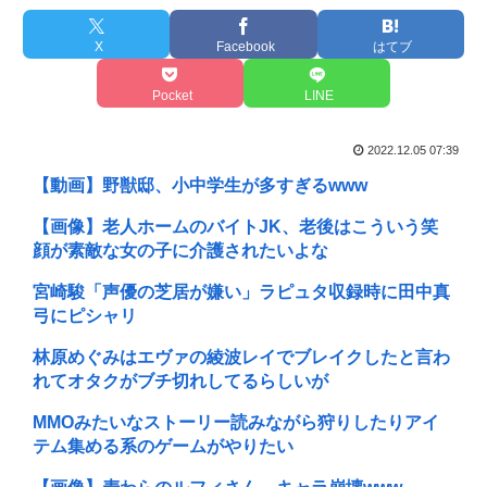
X
Facebook
はてブ
Pocket
LINE
2022.12.05 07:39
【動画】野獣邸、小中学生が多すぎるwww
【画像】老人ホームのバイトJK、老後はこういう笑
顔が素敵な女の子に介護されたいよな
宮崎駿「声優の芝居が嫌い」ラピュタ収録時に田中真
弓にピシャリ
林原めぐみはエヴァの綾波レイでブレイクしたと言わ
れてオタクがブチ切れしてるらしいが
MMOみたいなストーリー読みながら狩りしたりアイ
テム集める系のゲームがやりたい