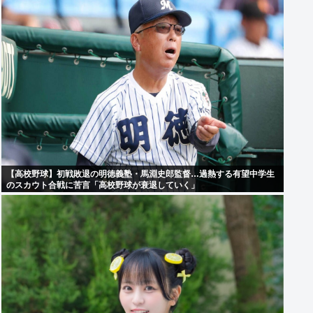
【高校野球】初戦敗退の明徳義塾・馬淵史郎監督…過熱する有望中学生
のスカウト合戦に苦言「高校野球が衰退していく」