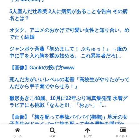
5人産んだ辻希美 2人に病気があることを告白 その病
名とは？
オタク、アニメのおかげで可愛い女性と知り合い、め
でたく結婚
ジャンポケ斉藤「初めまして！ ぶちゅっ！」 →服の
中に手を入れ胸を揉み始める。 これ異常者だろ(...
【画像】Gacktの投げ方www
死んだ方がいいレベルの老害「高校生がやりたがって
んだから甲子園でやらせろ！」
雛形あきこ48歳、10月に22年ぶり写真集発売 水着グ
ラビアにも挑戦「なんと!!!」「おぉ~」「...
【画像】「梅を配って事故バイバイ(梅梅)」地元の女
子高生がドライバーに梅を配って安全運転を呼びか...
「声優の芝居が嫌いと言われ…」声優・田中真弓が
ホーム
検索
トップ
サイドバー