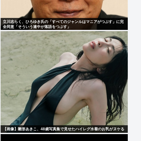
立川志らく、ひろゆき氏の「すべてのジャンルはマニアがつぶす」に完
全同意「そういう連中が落語をつぶす」
【画像】雛形あきこ、48歳写真集で見せたハイレグ水着のお乳がヌケる