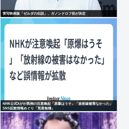
実写映画版「ゼルダの伝説」、ガノンドロフ役が決定
NHK公式Xがが異例の注意喚起「原爆はうそ」「放射線被害なかった」
SNS拡散情報めぐり「荒唐無稽」