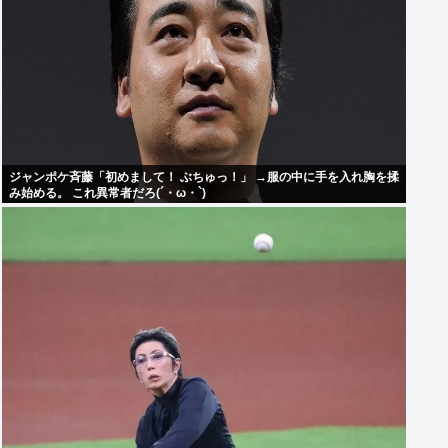
ジャンポケ斉藤「初めまして！ ぶちゅっ！」 →服の中に手を入れ胸を揉
み始める。 これ異常者だろ(´・ω・`)