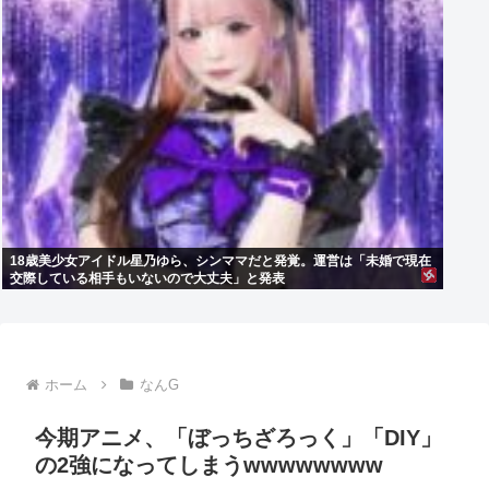
18歳美少女アイドル星乃ゆら、シンママだと発覚。運営は「未婚で現在
交際している相手もいないので大丈夫」と発表
ホーム
なんG
今期アニメ、「ぼっちざろっく」「DIY」
の2強になってしまうwwwwwwww