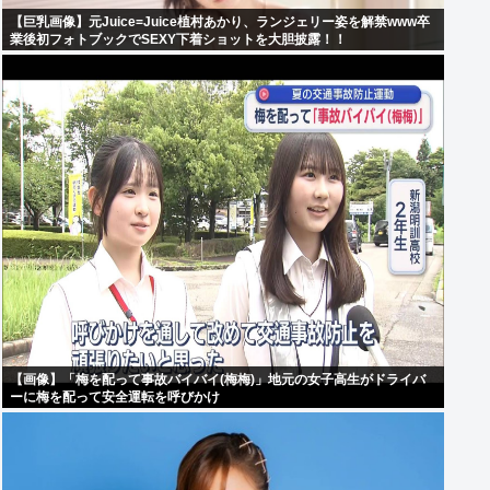
【巨乳画像】元Juice=Juice植村あかり、ランジェリー姿を解禁www卒
業後初フォトブックでSEXY下着ショットを大胆披露！！
【画像】「梅を配って事故バイバイ(梅梅)」地元の女子高生がドライバ
ーに梅を配って安全運転を呼びかけ