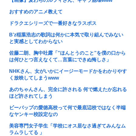
【画像】麦わらのルフィさん、キャラ崩壊www
おすすめのアニメ教えて
ドラクエシリーズで一番好きなラスボス
B’z稲葉浩志の歌詞は何かに本気で取り組んでみない
と実感としてわからない
佐藤二朗、胸中吐露「”ほんとうのこと”を僕の口から
は何ひとつ言えなくて…言葉にできぬ悔しさ」
NHKさん、女がいかにイージーモードかをわかりやす
く放映してしまうwww
あのちゃんさん、完全に許される 何で燃えたか忘れる
ほど許されてしまう
ビーバップの愛徳高校って何で最底辺校ではなく半端
なヤンキー校設定なの
美容専門女子学生「学校にオス居なさ過ぎてみんなム
ラムラしてる 」