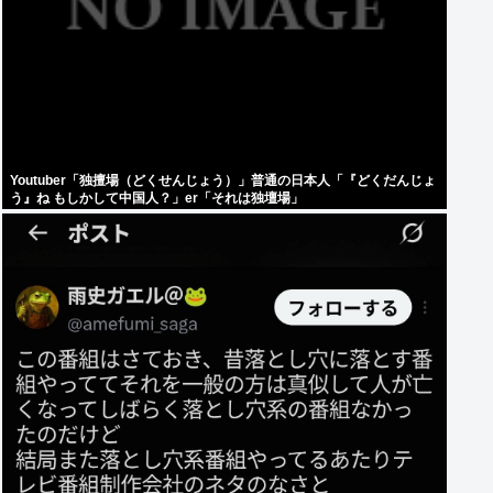
Youtuber「独擅場（どくせんじょう）」普通の日本人「『どくだんじょ
う』ね もしかして中国人？」er「それは独壇場」