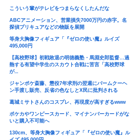
こういう輩がテレビをつまらなくしたんだな
ABCアニメーション、営業損失7000万円の赤字。名
探偵プリキュアなどの物販を展開
等身大胸像フィギュア「『ゼロの使い魔』ルイズ
495,000円
【高校野球】初戦敗退の明徳義塾・馬淵史郎監督…過
熱する有望中学生のスカウト合戦に苦言「高校野球
が...
ジャンポケ斎藤、懲役7年求刑の翌週にバームクーヘ
ン手渡し販売、反省の色なしとX民に批判される
葛城ミサトさんのコスプレ、再現度が高すぎるwww
ポケカやワンピースカード、マイナンバーカードがな
いと購入不可能へ
130cm、等身大胸像フィギュア「『ゼロの使い魔』ル
イズ 495,000円