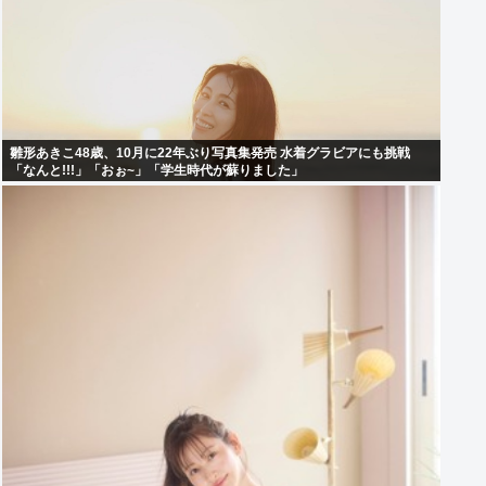
雛形あきこ48歳、10月に22年ぶり写真集発売 水着グラビアにも挑戦
「なんと!!!」「おぉ~」「学生時代が蘇りました」