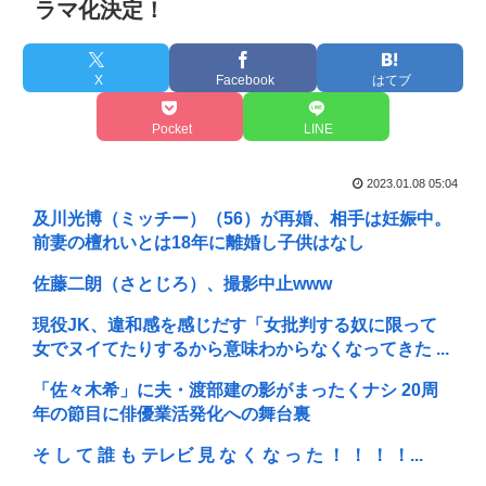
ラマ化決定！
X
Facebook
はてブ
Pocket
LINE
2023.01.08 05:04
及川光博（ミッチー）（56）が再婚、相手は妊娠中。
前妻の檀れいとは18年に離婚し子供はなし
佐藤二朗（さとじろ）、撮影中止www
現役JK、違和感を感じだす「女批判する奴に限って
女でヌイてたりするから意味わからなくなってきた ...
「佐々木希」に夫・渡部建の影がまったくナシ 20周
年の節目に俳優業活発化への舞台裏
そ し て 誰 も テレビ 見 な く な っ た ！ ！ ！ ！...