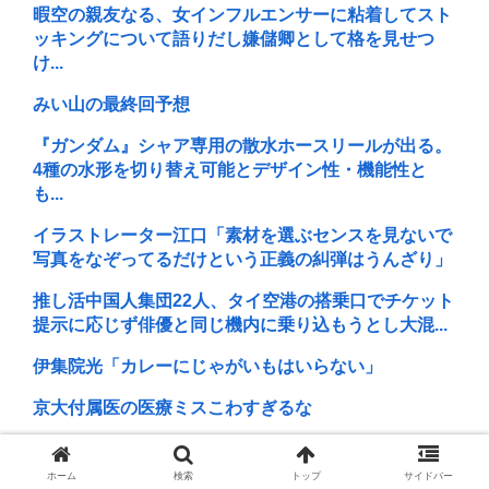
暇空の親友なる、女インフルエンサーに粘着してスト
ッキングについて語りだし嫌儲卿として格を見せつ
け...
みい山の最終回予想
『ガンダム』シャア専用の散水ホースリールが出る。
4種の水形を切り替え可能とデザイン性・機能性と
も...
イラストレーター江口「素材を選ぶセンスを見ないで
写真をなぞってるだけという正義の糾弾はうんざり」
推し活中国人集団22人、タイ空港の搭乗口でチケット
提示に応じず俳優と同じ機内に乗り込もうとし大混...
伊集院光「カレーにじゃがいもはいらない」
京大付属医の医療ミスこわすぎるな
【早稲田】”無銭飲食”複数の早大生が関与か 大学が異
例の注意喚起
ホーム
検索
トップ
サイドバー