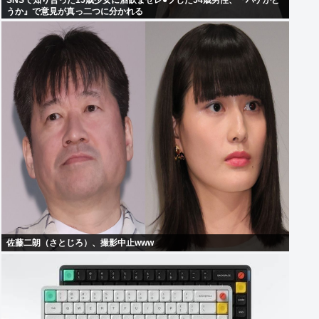
SNSで知り合った15歳少女に酒飲ませレ●プした54歳男性、『ハゲかど
うか』で意見が真っ二つに分かれる
佐藤二朗（さとじろ）、撮影中止www