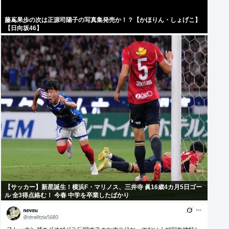
藤嶌果歩の次は正源司陽子の写真集発売か！？【かほりん・しょげこ】
【日向坂46】
【サッカー】新星誕生！横浜F・マリノス、三井寺 眞16歳4カ月5日ゴー
ル 全3得点絡む！ 今春 中学を卒業したばかり