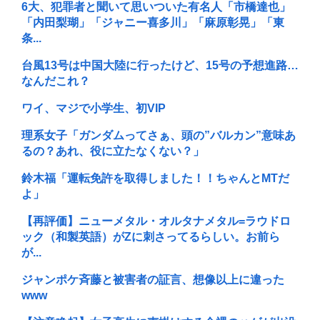
6大、犯罪者と聞いて思いついた有名人「市橋達也」
「内田梨瑚」「ジャニー喜多川」「麻原彰晃」「東
条...
台風13号は中国大陸に行ったけど、15号の予想進路…
なんだこれ？
ワイ、マジで小学生、初VIP
理系女子「ガンダムってさぁ、頭の”バルカン”意味あ
るの？あれ、役に立たなくない？」
鈴木福「運転免許を取得しました！！ちゃんとMTだ
よ」
【再評価】ニューメタル・オルタナメタル=ラウドロ
ック（和製英語）がZに刺さってるらしい。お前ら
が...
ジャンポケ斉藤と被害者の証言、想像以上に違った
www