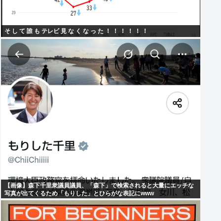
そ し て 誰 も テレビ 見 な く な っ た ！ ！ ！ ！ ！ ！
【画像】森下千里衆議員議員、「森下」で検索されると大量にエッチな
写真が出てくるため「もりした」とひらがな表記にwww