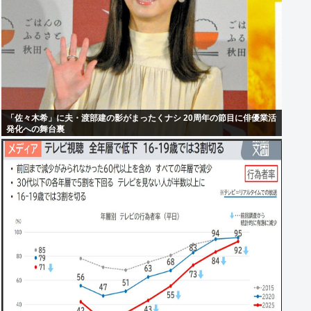
「佐々木希」に夫・渡部建の影がまったくナシ 20周年の節目に俳優業活
発化への舞台裏