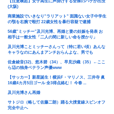
【注意喚起】女子高生に声掛けする全裸のハゲが出没
(大阪)
商業施設でいきなり"ラリアット" 面識ない女子中学生
の顎を右腕で殴打 22歳女性を暴行容疑で逮捕
56歳”ミッチー”及川光博、再婚と妻の妊娠を発表 お
相手は一般女性「二人の間に新しい命を授かり」
及川光博ことミッチーさんって（特に若い頃）あんな
キャラなのにあんまアンチおらんよな、男でも
佐倉綾音(32)、悠木碧（34）、早見沙織（35）←ここ
ら辺の独身ベテラン声優www
【サッカー】新星誕生！横浜F・マリノス、三井寺 眞
16歳4カ月5日ゴール 全3得点絡む！ 今春 ...
及川光博さん再婚
サトジロ（略して佐藤二朗）踊る大捜査線スピンオフ
完全中止へ