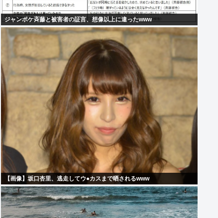
ジャンポケ斉藤と被害者の証言、想像以上に違ったwww
【画像】坂口杏里、逃走してウ●カスまで晒されるwww