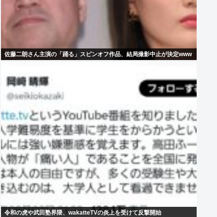
佐藤二朗さん主演の「踊る」スピンオフ作品、結局撮影中止が決定www
令和の虎や武田塾界隈、wakatteTVの炎上を受けて反撃開始