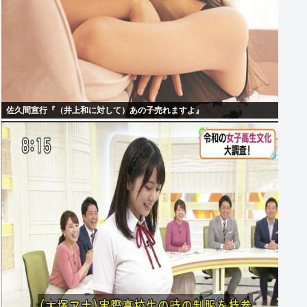
佐久間宣行『（井上和に対して）あの子売れますよ』