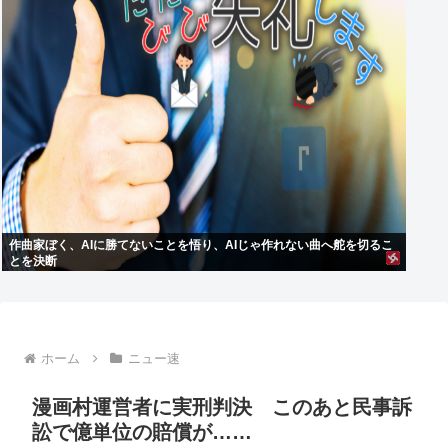
作曲家ぼく、AIに勝てないことを悟り、AIじゃ作れない曲へ舵を切るこ
とを決断
ホーム
ニュー速
漫画村運営者に実刑判決 このあと民事訴
訟で億単位の賠償が……