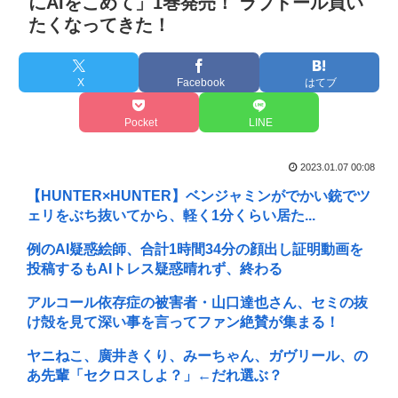
にAIをこめて」1巻発売！ ラブドール買い
たくなってきた！
X
Facebook
はてブ
Pocket
LINE
2023.01.07 00:08
【HUNTER×HUNTER】ベンジャミンがでかい銃でツ
ェリをぶち抜いてから、軽く1分くらい居た...
例のAI疑惑絵師、合計1時間34分の顔出し証明動画を
投稿するもAIトレス疑惑晴れず、終わる
アルコール依存症の被害者・山口達也さん、セミの抜
け殻を見て深い事を言ってファン絶賛が集まる！
ヤニねこ、廣井きくり、みーちゃん、ガヴリール、の
あ先輩「セクロスしよ？」←だれ選ぶ？