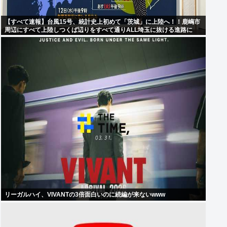
【すべて速報】台風15号、統計史上初めて「茨城」に上陸へ！！鹿嶋市
周辺にすべて上陸しつくば辺りをすべて通りALL埼玉に抜ける進路に
リーガルハイ、VIVANTの3倍面白いのに続編が来ないwww