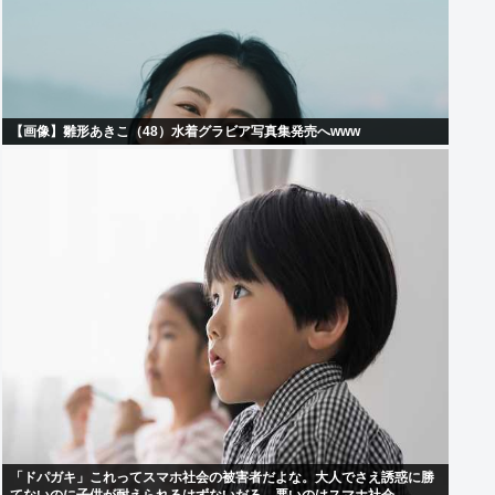
【画像】雛形あきこ（48）水着グラビア写真集発売へwww
「ドパガキ」これってスマホ社会の被害者だよな。大人でさえ誘惑に勝