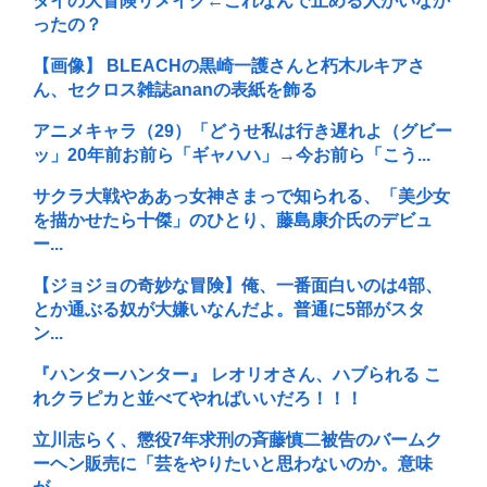
ダイの大冒険リメイク←これなんで止める人がいなか
ったの？
【画像】 BLEACHの黒崎一護さんと朽木ルキアさ
ん、セクロス雑誌ananの表紙を飾る
アニメキャラ（29）「どうせ私は行き遅れよ（グビー
ッ」20年前お前ら「ギャハハ」→今お前ら「こう...
サクラ大戦やああっ女神さまっで知られる、「美少女
を描かせたら十傑」のひとり、藤島康介氏のデビュ
ー...
【ジョジョの奇妙な冒険】俺、一番面白いのは4部、
とか通ぶる奴が大嫌いなんだよ。普通に5部がスタ
ン...
『ハンターハンター』 レオリオさん、ハブられる こ
れクラピカと並べてやればいいだろ！！！
立川志らく、懲役7年求刑の斉藤慎二被告のバームク
ーヘン販売に「芸をやりたいと思わないのか。意味