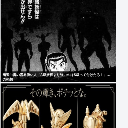
幽遊白書の霊界偉い人「A級妖怪より強いのはS級って付けたろ！」←こ
の発想