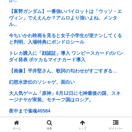
が...
【富野ガンダム】一番強いパイロットは「ウッソ・エ
ヴィン」でええんか？アムロより強いよね、メンタ
ル...
今ちいかわ映画を見ると女子小学生が逆ナンしてくる
と判明。入場特典にボンドロシール
トレカ購入に「顔認証」導入 ワンピースカードのバン
ダイ発表 ポケカもマイナカード導入
【画像】平井堅さん、歌詞の匂わせがすごすぎる…
幻想水滸伝のソシャゲ、面白い
大人気ゲーム「原神」8月12日に七神最後の国、スネ
ージナヤが実装。モチーフ国はロシア。
夜中まで雀魂40584
最新の吉澤ひとみさん、元気そう
ホーム
検索
トップ
サイドバー