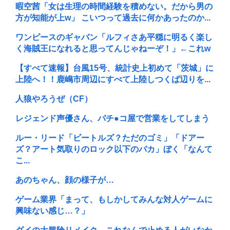
暇空茜「女は生理の時間経験を積めない。だから男の
方が知能が上w」 こいつって過去に何かあったのか...
ワンピースのギャバン「ルフィさあ平穏に明るく楽し
く海賊王になれると思ってんじゃねーぞ！」←これw
【すべて速報】台風15号、統計史上初めて「茨城」に
上陸へ！！鹿嶋市周辺にすべて上陸しつくば辺りを...
人狼やろうぜ（CF）
レジェンド声優さん、パチ●コ屋で営業をしてしまう
ルー・リード「ビートルズ？ただのゴミ」「ドアー
ズ？アート気取りのロック以下のバカ」ぼく「なんて
こ...
あのちゃん、顔の様子が…
ゲーム業界「まって、もしかしてみんな対人ゲームに
興味ない感じ…？」