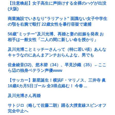
【注意喚起】女子高生に声掛けする全裸のハゲが出没
(大阪)
商業施設でいきなり"ラリアット" 面識ない女子中学生
の顎を右腕で殴打 22歳女性を暴行容疑で逮捕
56歳”ミッチー”及川光博、再婚と妻の妊娠を発表 お
相手は一般女性「二人の間に新しい命を授かり」
及川光博ことミッチーさんって（特に若い頃）あんな
キャラなのにあんまアンチおらんよな、男でも
佐倉綾音(32)、悠木碧（34）、早見沙織（35）←ここ
ら辺の独身ベテラン声優www
【サッカー】新星誕生！横浜F・マリノス、三井寺 眞
16歳4カ月5日ゴール 全3得点絡む！ 今春 ...
及川光博さん再婚
サトジロ（略して佐藤二朗）踊る大捜査線スピンオフ
完全中止へ