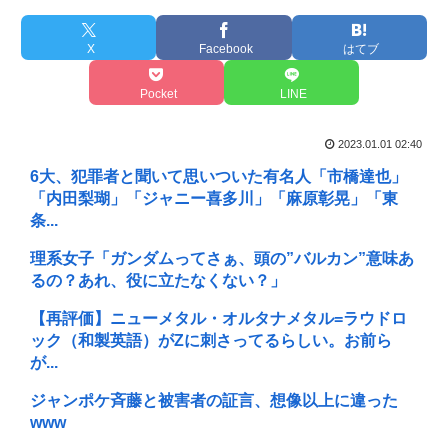
X
Facebook
はてブ
Pocket
LINE
2023.01.01 02:40
6大、犯罪者と聞いて思いついた有名人「市橋達也」
「内田梨瑚」「ジャニー喜多川」「麻原彰晃」「東
条...
理系女子「ガンダムってさぁ、頭の”バルカン”意味あ
るの？あれ、役に立たなくない？」
【再評価】ニューメタル・オルタナメタル=ラウドロ
ック（和製英語）がZに刺さってるらしい。お前ら
が...
ジャンポケ斉藤と被害者の証言、想像以上に違った
www