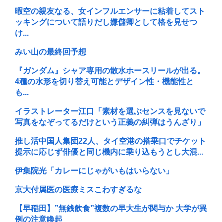
暇空の親友なる、女インフルエンサーに粘着してスト
ッキングについて語りだし嫌儲卿として格を見せつ
け...
みい山の最終回予想
『ガンダム』シャア専用の散水ホースリールが出る。
4種の水形を切り替え可能とデザイン性・機能性と
も...
イラストレーター江口「素材を選ぶセンスを見ないで
写真をなぞってるだけという正義の糾弾はうんざり」
推し活中国人集団22人、タイ空港の搭乗口でチケット
提示に応じず俳優と同じ機内に乗り込もうとし大混...
伊集院光「カレーにじゃがいもはいらない」
京大付属医の医療ミスこわすぎるな
【早稲田】”無銭飲食”複数の早大生が関与か 大学が異
例の注意喚起