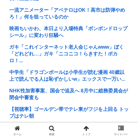
一流アニメーター「アベテロはOK！高市は防弾やめ
ろ！」何を狙っているのか
映画ちいかわ、本日より入場特典「ボンボンドロップ
シール」に変わり狂騒へ
ガキ「これインターネット老人会じゃんwww」ぼく
「どれどれ…」ガキ「ニコニコ！らきすた！ボカ
ロ！...
中学生「ドラゴンボールは小学生が読む漫画 40歳以
上で読んでる人は恥ずかしいw」エックスで一万い...
NHK性加害事案、国会で追及へ 8月中に総務委員会が
閉会中審査も
【視聴率】ゴールデン帯でテレ東がフジを上回る トッ
プはテレ朝
スパロボファン「Vtuberとかいう障がい者向けコンテ
ンツが入ってくるのキモい 」←これ
ホーム
検索
トップ
サイドバー