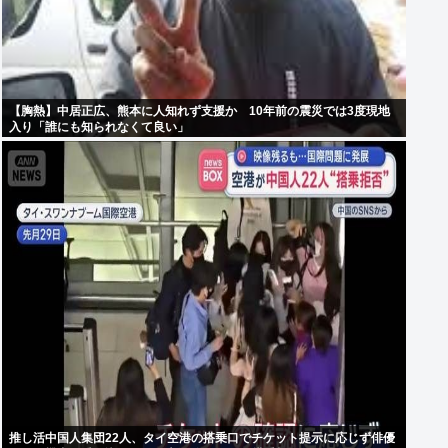
【胸熱】中居正広、熊本に人知れず支援か 10年前の震災では3度現地
入り「誰にも知られなくて良い」
推し活中国人集団22人、タイ空港の搭乗口でチケット提示に応じず俳優