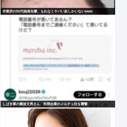
作業所の50代独身先輩、もれなくヤバい奴しかいないwww
しばき隊の難波文男さん、民間企業のメルチュ社を襲撃