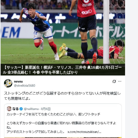
【サッカー】新星誕生！横浜F・マリノス、三井寺 眞16歳4カ月5日ゴー
ル 全3得点絡む！ 今春 中学を卒業したばかり