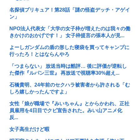
名探偵プリキュア！第28話「謎の怪盗デッチ・アゲイ
ン」
NPO法人代表女「大学の女子枠が増えたのは我々の働
きかけのおかげです！」 女子枠提言の張本人が見...
よーしガンダムの盾の形した寝袋を買ってキャンプに
行ったろ！とはならんやろ
「つまらない」 放送当時は酷評… 後に評価が逆転し
た傑作『ルパン三世』 再放送で視聴率30%超え...
石橋貴明、24年前のセクハラ被害者から許される「む
しろ嬉しかったんですよ」
女性「娘が職場で『みいちゃん』とからかわれ、正社
員雇用を4日目でクビ宣告された。みい山アニメ化
反...
女子高生だけど暇