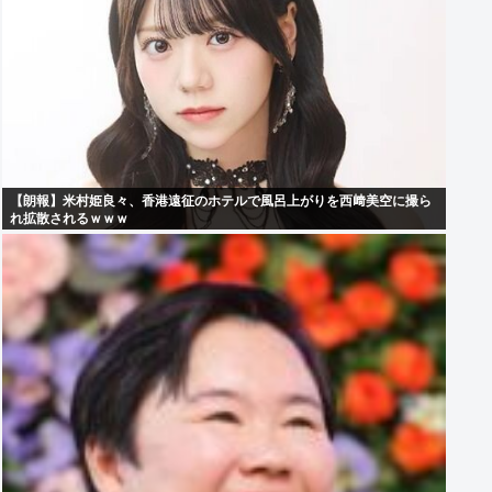
【朗報】米村姫良々、香港遠征のホテルで風呂上がりを西﨑美空に撮ら
れ拡散されるｗｗｗ