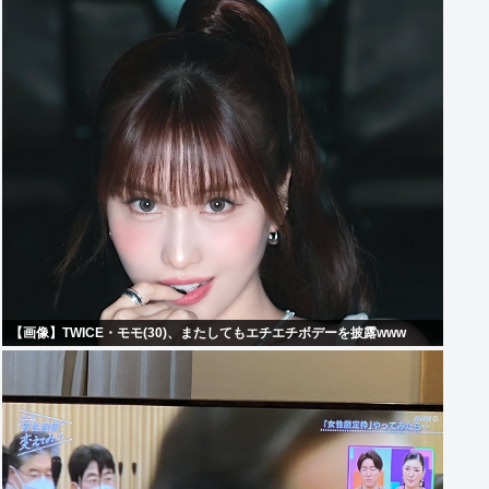
【画像】TWICE・モモ(30)、またしてもエチエチボデーを披露www