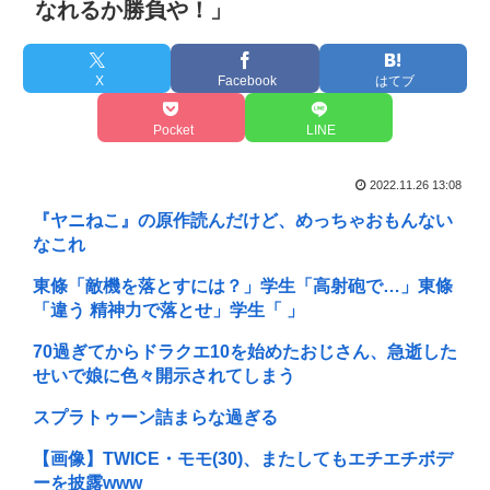
なれるか勝負や！」
X
Facebook
はてブ
Pocket
LINE
2022.11.26 13:08
『ヤニねこ』の原作読んだけど、めっちゃおもんない
なこれ
東條「敵機を落とすには？」学生「高射砲で…」東條
「違う 精神力で落とせ」学生「 」
70過ぎてからドラクエ10を始めたおじさん、急逝した
せいで娘に色々開示されてしまう
スプラトゥーン詰まらな過ぎる
【画像】TWICE・モモ(30)、またしてもエチエチボデ
ーを披露www