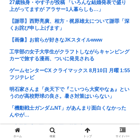
27歳独身・やす子が投稿 「いろんな結婚発表で盛り
上がってますが アラサー1人暮らしも…」
【謝罪】西野亮廣、相方・梶原雄太について謝罪「深
くお詫び申し上げます」
【画像】お前らが好きなJKスタイルwww
工学部の女子大学生がクラフトしながらキャンピング
カーで旅する漫画、ついに発見される
ゲームセンターCX クライマックス 8月10日 月曜 1:55
フジテレビ
明石家さんま「炎天下で『こいつら大変やなぁ』とい
うのが高校野球の良さ。暑さ対策はいらない」
「機動戦士ガンダムNT」があんまり面白くなかった
んやが…
⚾高校野球、夏の甲子園、外野席がガラガラらしい
ホーム
検索
トップ
サイドバー
彼氏がいないと謳いケツのデカさで売れてタワマンを