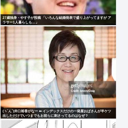
27歳独身・やす子が投稿 「いろんな結婚発表で盛り上がってますが ア
ラサー1人暮らしも…」
(ヽ´ん`)井口裕香がなー ⬅ インデックスだけの一発屋おばさんが半ケツ
出しただけでいつまでもお前らに刺さってるのはなぜ？