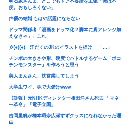
明石家さんま、どこでもドア不要論を主張「俺は不
便。おもしろくない」
声優の結婚 もはや話題にならない
ドラマ関係者「漫画をドラマ化？脚本に糞アレンジ加
えなきゃ」←これ
彡(●)(●)「汗だくのJKのイラストを描け」 「…」
チンポの大きさや形、硬度でバトルするゲーム「ポコ
チンモンスター」を作ろうと思う
美人まんさん、枕営業してしまう
大学生ワイ、株で大儲けwww
【訃報】元NHKディレクター相田洋さん死去 「マネ
ー革命」「電子立国」
吉岡里帆が橋本環奈広瀬すずクラスになれなかった理
由