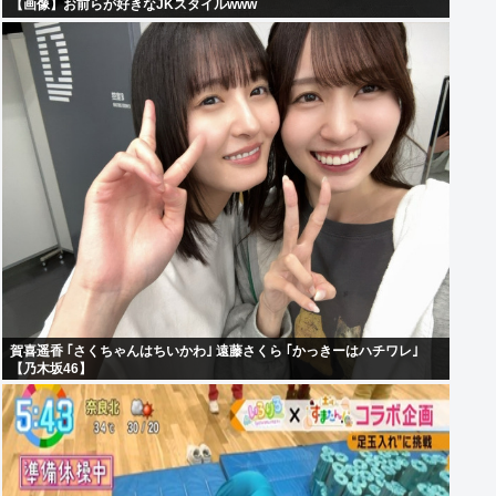
【画像】お前らが好きなJKスタイルwww
賀喜遥香 ｢さくちゃんはちいかわ｣ 遠藤さくら ｢かっきーはハチワレ｣
【乃木坂46】