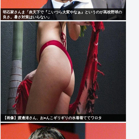
明石家さんま「炎天下で『こいつら大変やなぁ』というのが高校野球の
良さ。暑さ対策はいらない」
【画像】渡邊渚さん、お●んこギリギリの水着着ててワロタ