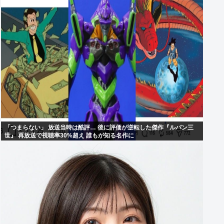
「つまらない」 放送当時は酷評… 後に評価が逆転した傑作『ルパン三
世』 再放送で視聴率30%超え 誰もが知る名作に