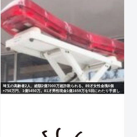
埼玉の高齢者2人、総額2億7000万超詐欺られる。89才女性金塊6個
+750万円、1億5450万。81才男性現金1億1659万を5回にわたり手渡し