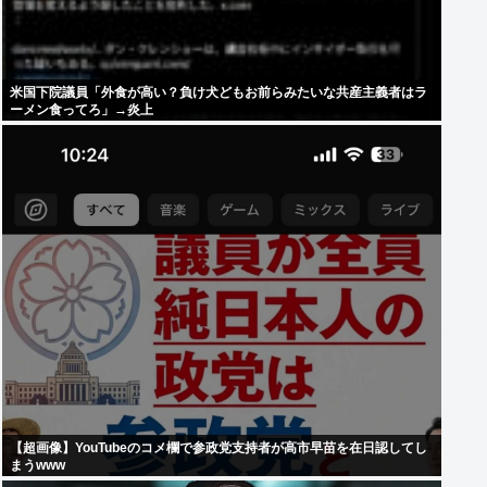
米国下院議員「外食が高い？負け犬どもお前らみたいな共産主義者はラ
ーメン食ってろ」→炎上
【超画像】YouTubeのコメ欄で参政党支持者が高市早苗を在日認してし
まうwww