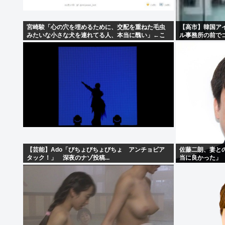
宮崎駿「心の穴を埋めるために、交配を重ねた毛虫
【高市】韓国ア
みたいな小さな犬を連れてる人、本当に醜い」←こ
ル事務所の前で
れどう思う？
【芸能】Ado「びちょびちょびちょ アンチョビア
佐藤二朗、妻と
タック！」 深夜のナゾ投稿...
当に良かった」
僕のノロケ砲を