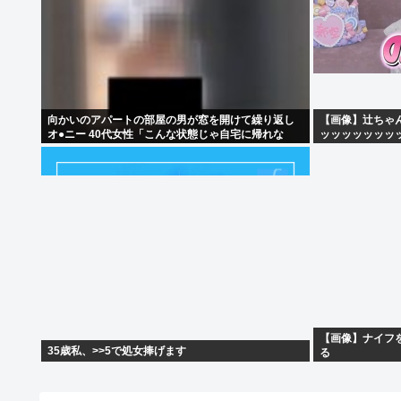
向かいのアパートの部屋の男が窓を開けて繰り返し
【画像】辻ちゃ
オ●ニー 40代女性「こんな状態じゃ自宅に帰れな
ッッッッッッッ
い」
【画像】ナイフ
35歳私、>>5で処女捧げます
る