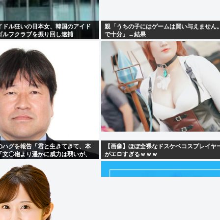
イドル狂いの日本女、韓国のアイド
親「うちの子にはゲームは買い与えません
ゴルフクラブを振り回し逮捕
で十分」→結果
のハグを報告「君と生きてきて、本
【画像】ほぼ全裸なドスケベコスプレイヤ
「文〇砲より遥かに威力は弱いが、
がエロすぎるｗｗｗ
お見舞いする」