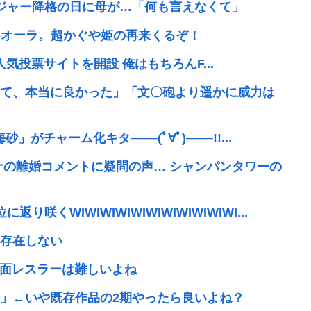
ネジャー降格の日に母が…「何も言えなくて」
凄いオーラ。超かぐや姫の再来くるぞ！
で楽曲人気投票サイトを開設 俺はもちろんF...
て、本当に良かった」「文〇砲より遥かに威力は
」がチャーム化キタ───(ﾟ∀ﾟ)───!!...
ナの離婚コメントに疑問の声… シャンパンタワーの
くWIWIWIWIWIWIWIWIWIWIWI...
存在しない
覆面レスラーは難しいよね
」←いや既存作品の2期やったら良いよね？