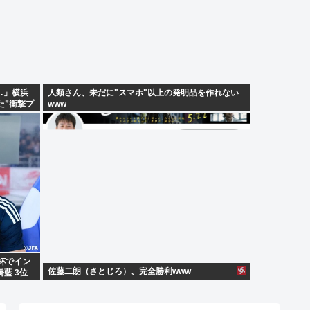
…」横浜
人類さん、未だに"スマホ"以上の発明品を作れない
た”衝撃プ
www
W杯でイン
佐藤二朗（さとじろ）、完全勝利www
橋藍 3位