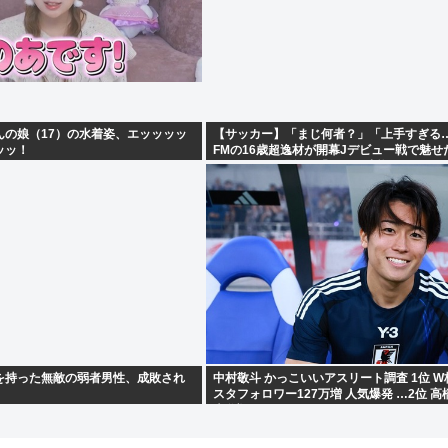
んの娘（17）の水着姿、エッッッッ
【サッカー】「まじ何者？」「上手すぎる
ッッ！
FMの16歳超逸材が開幕Jデビュー戦で魅せ
レー”にSNS騒然！「すごい才能」
を持った無敵の弱者男性、成敗され
中村敬斗 かっこいいアスリート調査 1位 
スタフォロワー127万増 人気爆発 …2位 高
大谷翔平