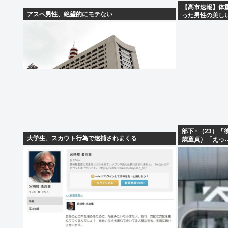
【高市速報】体
アスペ男性、絶望的にモテない
った男性の美し
部下♀（23）「
大学生、スカウト行為で逮捕されまくる
歳童貞）「えっ