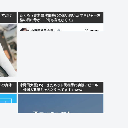
。本だけ
たくろう赤木 野球部時代の苦い思い出 マネジャー降
格の日に母が…「何も言えなくて」
ーの身体
小野田大臣(35)、またネット民相手に功績アピール
「外国人政策ちゃんとやってます」www