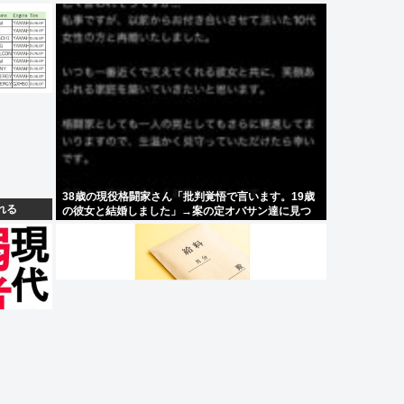
38歳の現役格闘家さん「批判覚悟で言います。19歳
れる
の彼女と結婚しました」→案の定オバサン達に見つ
かり炎上