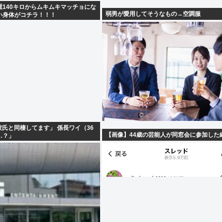
重140キロからムキムキマッチョにな
弱男が愛用してそうなもの→空調服
い身体がコチラ！！！
彼氏と同棲してます」 係長ワイ（36
【画像】44歳の芸能人が同窓会に参加した
…？」