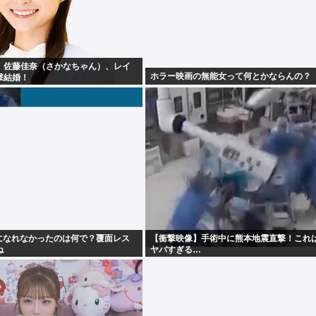
】佐藤佳奈（さかなちゃん）、レイ
ホラー映画の無能女って何とかならんの？
撃結婚！
季になれなかったのは何で？覆面レス
【衝撃映像】手術中に熊本地震直撃！これ
ね
ヤバすぎる…