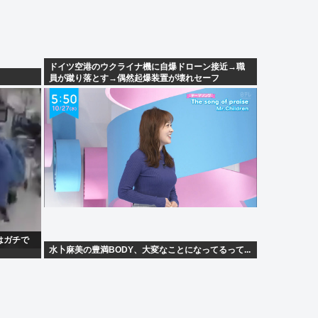
ドイツ空港のウクライナ機に自爆ドローン接近→職
員が蹴り落とす→偶然起爆装置が壊れセーフ
はガチで
水卜麻美の豊満BODY、大変なことになってるって...