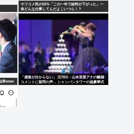
ヤフコメ民の56%「この一年で給料が下がった」一
体どんな仕事してんだよこいつら！？
「感覚が分からない」 元TBS・山本里菜アナの離婚
結果www
コメントに疑問の声… シャンパンタワーの超豪華式
も結婚生活は4年半で終止符