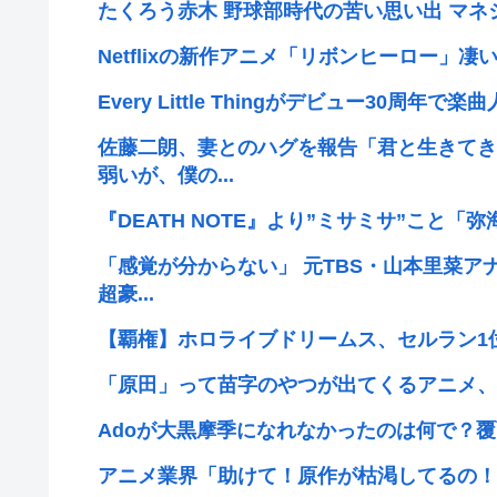
たくろう赤木 野球部時代の苦い思い出 マ
Netflixの新作アニメ「リボンヒーロー」
Every Little Thingがデビュー30周年
佐藤二朗、妻とのハグを報告「君と生きてき
弱いが、僕の...
『DEATH NOTE』より”ミサミサ”こと「弥海砂
「感覚が分からない」 元TBS・山本里菜ア
超豪...
【覇権】ホロライブドリームス、セルラン1位に返り咲
「原田」って苗字のやつが出てくるアニメ、
Adoが大黒摩季になれなかったのは何で？
アニメ業界「助けて！原作が枯渇してるの！