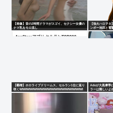
【画像】昔の2時間ドラマがスゴイ、セクシー女優の
【強火ハロヲタ
ナマ乳をモロ流し
ンボー池田と電
【覇権】ホロライブドリームス、セルラン1位に返り
Adoが大黒摩
咲くWIWIWIWIWIWIWIWIWIWIWIWIWIWIWIWIWIWI
ラーは難しいよ