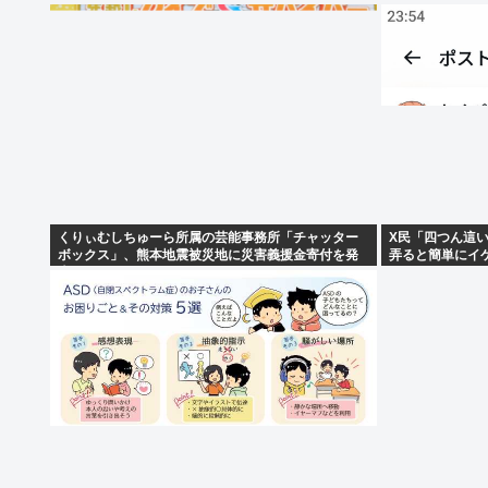
くりぃむしちゅーら所属の芸能事務所「チャッター
X民「四つん這
ボックス」、熊本地震被災地に災害義援金寄付を発
弄ると簡単にイ
表