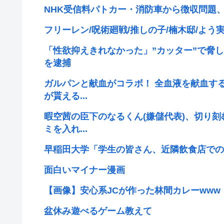
NHK受信料パトカー・消防車から徴収問題
フリーレン/呪術廻戦/推しの子/楠木邸/よう実/
「性欲抑えきれなかった」”カッター”で脅し
を逮捕
ガルパンと献血がコラボ！ 全血液を献血す
が貰える...
暇空茜の臣下のなるくん(嫌儲代表)、切り
ミを入れ...
早稲田大学「学生の皆さん、近隣飲食店での
面白いマイナー漫画
【画像】安心系JCが作った林間カレーwww
盆休み遊べるゲーム教えて