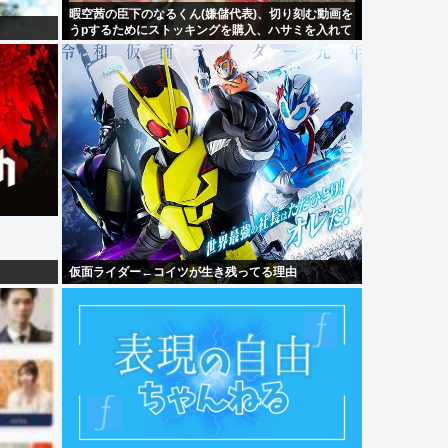
暇空茜の臣下のなるくん(嫌儲代表)、切り刻む動画を
うpするためにストッキングを購入、ハサミを入れて
感触を楽しむ
仮面ライダー←コイツが生き残ってる理由