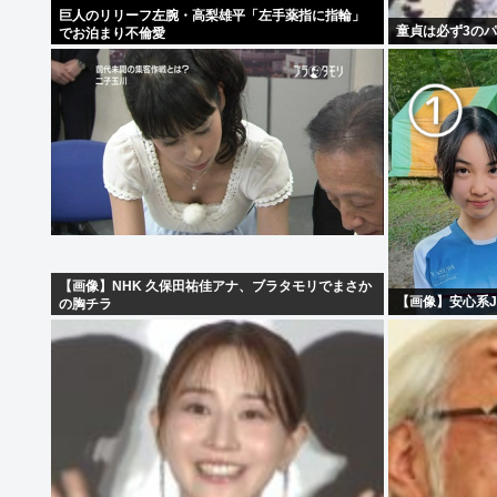
巨人のリリーフ左腕・高梨雄平「左手薬指に指輪」
童貞は必ず3のパ
でお泊まり不倫愛
【画像】NHK 久保田祐佳アナ、ブラタモリでまさか
【画像】安心系J
の胸チラ