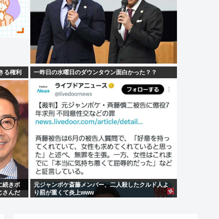
できる権利
一昨日の水曜日のダウンタウン面白かった？？
に続きボ
元ジャンポケ斎藤メンバー、二人殺したクルド人よ
じさんだ
り罰が重くて炎上www