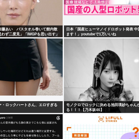
加藤あい バスタオル巻いて館内散
日本「国産ヒューマノイドロボット発表 中
思わず二度見」「IWGPを思い出す」
ます！」youtubeで1万いいね
キュー」
ァ・ロックハートさん、エロすぎる
モノクロでロックに決める池田瑛紗ちゃん
る！！！【乃木坂46】