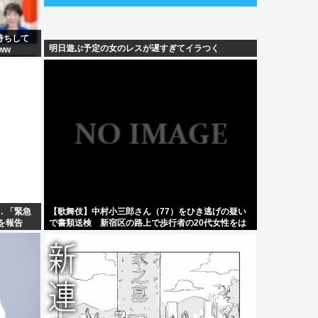
持ちして
明日遊ぶ予定の女のレスが遅すぎてイラつく
ww
 「緊急
【歌舞伎】中村小三郎さん（77）をひき逃げの疑い
を報告
で書類送検 新宿区の路上で歩行者の20代女性をは
ねてけがをさせたうえ、そのまま逃走か