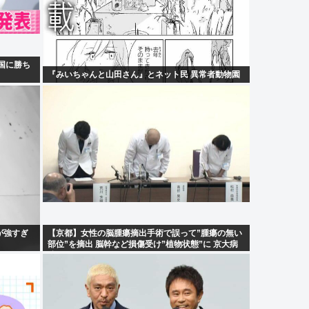
国に勝ち
『みいちゃんと山田さん』とネット民 異常者動物園
が強すぎ
【京都】女性の脳腫瘍摘出手術で誤って”腫瘍の無い
部位”を摘出 脳幹など損傷受け”植物状態”に 京大病
院