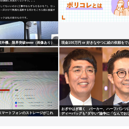
室外機、限界突破www（画像あり）
現金100万円 or 好きなやつに絵の依頼を
おぎやはぎ嘆く パーカー、ハーフパンツ
スマートフォンのストレージがこれ
ディーバッグも“ダサい”論争に「なんでお
け言われるの？」