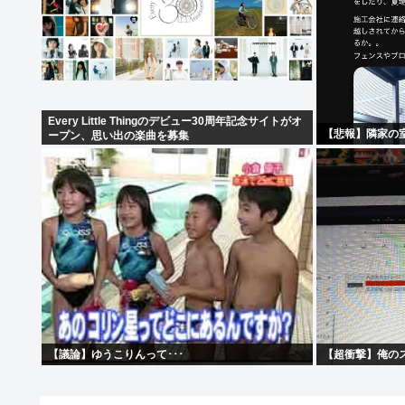
Every Little Thingのデビュー30周年記念サイトがオ
【悲報】隣家の
ープン、思い出の楽曲を募集
【議論】ゆうこりんって･･･
【超衝撃】俺の