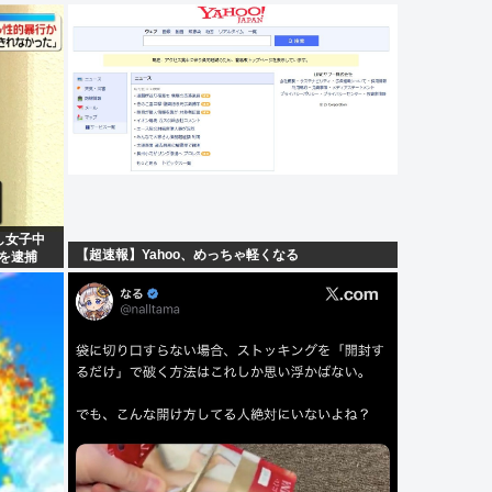
し女子中
【超速報】Yahoo、めっちゃ軽くなる
男を逮捕