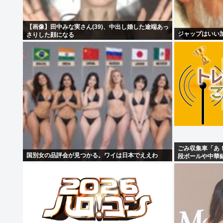
【画像】田中みな実さん(39)、中出し婚した途端あっ
ジャップはいい
さりした顔になる
ごみ収集車「あ
国別女の品評会が見つかる。ワイは日本でええわ
段ボールや中華
る！」