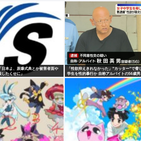
「日本よ、原爆式典とか被害者面や
「性欲抑えきれなかった」”カッター”で脅
殺したくせに」
学生を性的暴行か 自称アルバイトの56歳