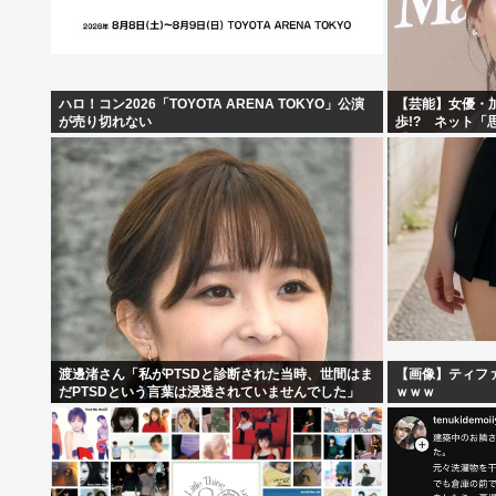
ハロ！コン2026「TOYOTA ARENA TOKYO」公演
【芸能】女優・
が売り切れない
歩!? ネット「
「セクシーサン
渡邊渚さん「私がPTSDと診断された当時、世間はま
【画像】ティフ
だPTSDという言葉は浸透されていませんでした」
ｗｗｗ