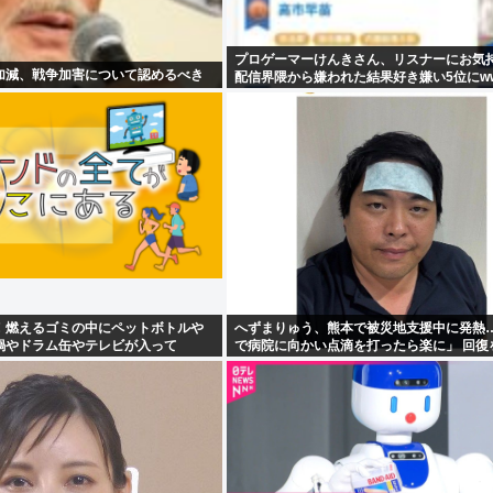
プロゲーマーけんきさん、リスナーにお気
加減、戦争加害について認めるべき
配信界隈から嫌われた結果好き嫌い5位にw
！燃えるゴミの中にペットボトルや
へずまりゅう、熊本で被災地支援中に発熱…
鍋やドラム缶やテレビが入って
で病院に向かい点滴を打ったら楽に」 回復